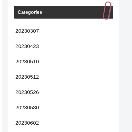
Categories
20230307
20230423
20230510
20230512
20230526
20230530
20230602