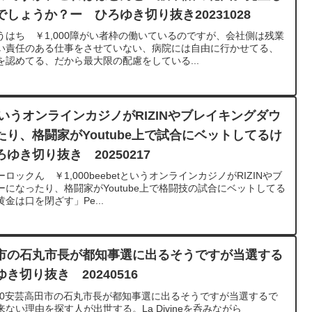
しょうか？ー ひろゆき切り抜き20231028
はち ￥1,000障がい者枠の働いているのですが、会社側は残業
い責任のある仕事をさせていない、病院には自由に行かせてる、
認めてる、だから最大限の配慮をしている...
というオンラインカジノがRIZINやブレイキングダウ
り、格闘家がYoutube上で試合にベットしてるけ
き切り抜き 20250217
ックん ￥1,000beebetというオンラインカジノがRIZINやブ
になったり、格闘家がYoutube上で格闘技の試合にベットしてる
は口を閉ざす」Pe...
市の石丸市長が都知事選に出るそうですが当選する
切り抜き 20240516
￥3,200安芸高田市の石丸市長が都知事選に出るそうですが当選するで
い理由を探す人が出世する。La Divineを呑みながら