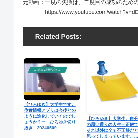
元動画：一度の失敗は、二度目の成功のための教訓。Lef
https://www.youtube.com/watch?v=dE5
Related Posts:
【ひろゆき】大学生です。
位置情報アプリは今後どの
ように進化していくのでし
【ひろゆき】大学生。自
ょうか？ー ひろゆき切り
の思い通りの人生＝正解
抜き 20240509
それ以外は全て不正解だ
思ってしまっています。