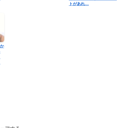
トがあれ…
社か
い
ロ
、