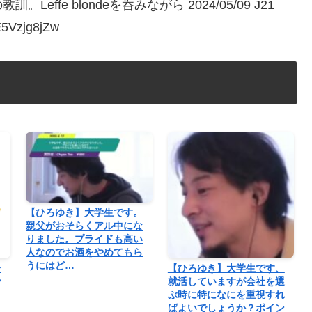
fe blondeを呑みながら 2024/05/09 J21
Vzjg8jZw
【ひろゆき】大学生です。
親父がおそらくアル中にな
りました。プライドも高い
人なのでお酒をやめてもら
うにはど…
分
【ひろゆき】大学生です、
で
就活していますが会社を選
と
ぶ時に特になにを重視すれ
…
ばよいでしょうか？ポイン