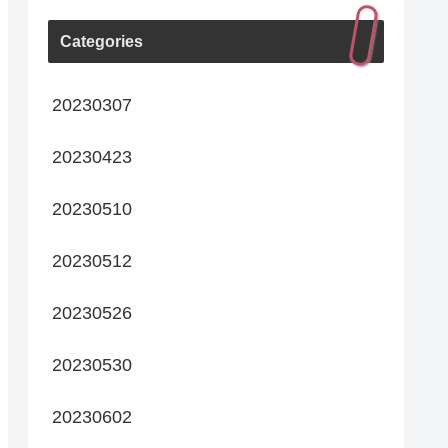
Categories
20230307
20230423
20230510
20230512
20230526
20230530
20230602