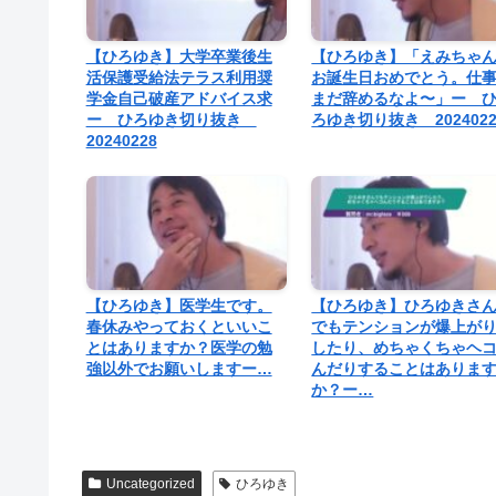
【ひろゆき】大学卒業後生
【ひろゆき】「えみちゃ
活保護受給法テラス利用奨
お誕生日おめでとう。仕
学金自己破産アドバイス求
まだ辞めるなよ〜」ー 
ー ひろゆき切り抜き
ろゆき切り抜き 2024022
20240228
【ひろゆき】医学生です。
【ひろゆき】ひろゆきさ
春休みやっておくといいこ
でもテンションが爆上が
とはありますか？医学の勉
したり、めちゃくちゃヘ
強以外でお願いしますー…
んだりすることはありま
か？ー…
Uncategorized
ひろゆき