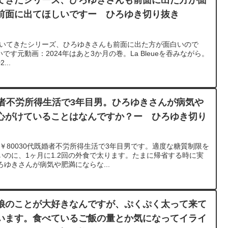
てきたシリーズ、ひろゆきさんも前面に出た方が面
では前面に出てほしいですー ひろゆき切り抜き
し置いてきたシリーズ、ひろゆきさんも前面に出た方が面白いので
いです元動画：2024年はあと3か月の巻。La Bleueを吞みながら。
...
婚者不労所得生活で3年目男。ひろゆきさんが病気や
心がけていることはなんですか？ー ひろゆき切り
 ￥80030代既婚者不労所得生活で3年目男です。適度な糖質制限を
のに、1ヶ月に1.2回の外食で太ります。たまに帰省する時に実
ゆきさんが病気や肥満にならな...
娘のことが大好きなんですが、ぷくぷく太って来て
います。食べているご飯の量とか気になってイライ