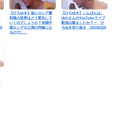
ん
【ひろゆき】仮にロシア勝
【ひろゆき】こんばんは。
事
利後の世界はどう変化して
ゆかさんのYouTubeライブ
ひ
いくのでしょうか？米国中
配信は観ましたか？ー ひ
8
国ロシアの三局の均衡にな
ろゆき切り抜き 20240228
るのでし…
ん
り
コ
す