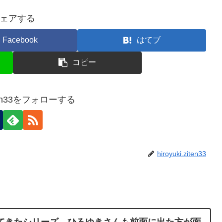
ェアする
Facebook
はてブ
コピー
ziten33をフォローする
hiroyuki.ziten33