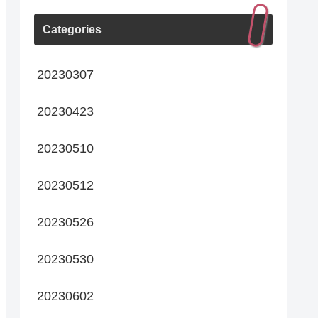
Categories
20230307
20230423
20230510
20230512
20230526
20230530
20230602