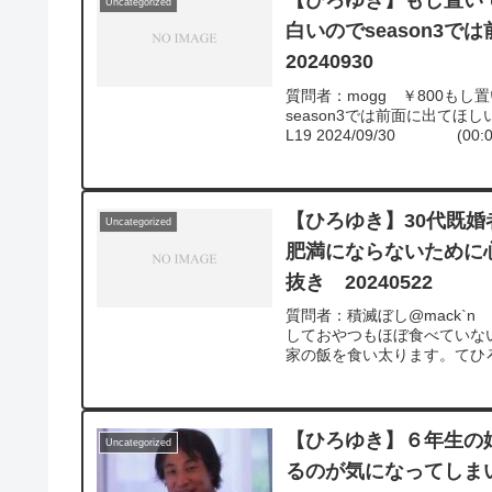
【ひろゆき】もし置い
Uncategorized
白いのでseason3
20240930
質問者：mogg ￥800も
season3では前面に出てほし
L19 2024/09/30 (00:02
【ひろゆき】30代既
Uncategorized
肥満にならないために
抜き 20240522
質問者：積滅ぼし@mack`n
しておやつもほぼ食べていない
家の飯を食い太ります。てひろ
【ひろゆき】６年生の
Uncategorized
るのが気になってしま