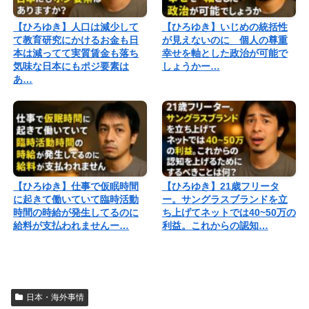
【ひろゆき】人口は減少して
【ひろゆき】いじめの統括性
て教育研究にかけるお金も日
が見えないのに 個人の尊重
本は減ってて実質賃金も落ち
幸せを軸とした政治が可能で
気味な日本にもポジ要素は
しょうかー…
あ…
【ひろゆき】仕事で仮眠時間
【ひろゆき】21歳フリータ
に起きて働いていて臨時活動
ー。サングラスブランドを立
時間の時給が発生してるのに
ち上げてネットでは40~50万の
給料が支払われませんー…
利益。これからの認知…
日本・海外事情