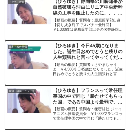
【ひろゆき】静岡県の川勝知事が
子育て・教育
自然破壊を理由にリニア中央新幹
線の工事を阻止したのに、、、
ー ひろゆき切り抜き
【動画の概要】質問者：慶應薬学部出身
20240404
【切り抜き終了でスパチャ最終回】
￥1,000僕は慶應薬学部出身の名誉静岡県
民ですが,静岡県の川勝知事が自然破壊を
理由にリニア中央新幹線の工事を阻止し
たのに,一次産業を馬鹿にして世界ランク
【ひろゆき】今日45歳になりま
日本・海外事情
をアップしたせい...
した。誕生日おめでとうと残りの
人生頑張れと言ってやってくださ
いー ひろゆき切り抜き
【動画の概要】質問者：さやまちゃう
20230318
ま ￥4,500今日45歳になりました。誕生
日おめでとうと残りの人生頑張れと言っ
てやってください元動画：スタートライ
ンに立つ前に勝負は決まる。Goose
Island IPAを吞みながら。 ひろ
【ひろゆき】フランスって常任理
政治・経済・ニュース
ゆきさ...
事国の中で同じ「勝たせてもらっ
た国」である中国より最弱で、う
っかり核保有国であることを忘れ
【動画の概要】質問者：秘密結社 ジャイ
てしまいそうなくらい影が薄い。
アニズム推進委員会 ￥1,000フランスっ
て常任理事国の中で同じ「勝たせてもら
ー ひろゆき切り抜き
った国」である中国より最弱で、うっか
20230423
り核保有国であることを忘れてしまいそ