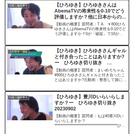
うなくらい影が薄い。元動画：釣りを教
【ひろゆき】ひろゆきさんは
日本・海外事情
えると一生食べら...
AbemaTVの将来性を0-10でどう
評価しますか？他に日本からの世
界で戦えるプラットフォームはあ
【動画の概要】質問者：T A ￥800ひろ
ると思いますか？ー ひろゆき切
ゆきさんはAbemaTVの将来性を0-10でど
う評価しますか？0が「破綻」で10が
り抜き 20230919
「Netflix規模になるサービス」としま
す。日本から世界で戦えるプラットフォ
ーマーを出せるとしたらCAのAbema...
【ひろゆき】ひろゆきさんギャル
人生哲学・論破
と付き合ったことはありますか?
ー ひろゆき切り抜き
20241015
【動画の概要】質問者：まいめろちゃん
¥800ひろゆきさんギャルと付き合ったこ
とはありますか?元動画：整形して娘に会
うと再犯は減る。Monk de Deck &
Donohue M19 2024/10/15 ひろゆ
きさんの動画で、寄せ...
【ひろゆき】豊川Dいらいらしま
日本・海外事情
すか？ー ひろゆき切り抜き
20230902
【動画の概要】質問者：もは¥0豊川Dい
らいらしますか？
******************************************ひろ
ゆきさんの動画で、寄せられた質問につ