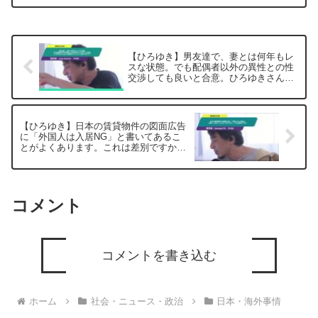
いて、一問一答形式にしてみました。過
去にこんな質問してるかな？...
【ひろゆき】男友達で、妻とは何年もレ
スな状態。でも配偶者以外の異性との性
交渉しても良いと合意。ひろゆきさんは
この関係についてどう思いますか？ー
ひろゆき切り抜き 20250604
【ひろゆき】日本の賃貸物件の図面広告
に「外国人は入居NG」と書いてあるこ
とがよくあります。これは差別ですか
ー ひろゆき切り抜き 20250625
コメント
コメントを書き込む
ホーム
社会・ニュース・政治
日本・海外事情