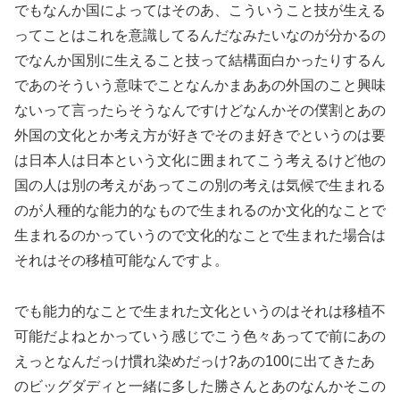
でもなんか国によってはそのあ、こういうこと技が生える
ってことはこれを意識してるんだなみたいなのが分かるの
でなんか国別に生えること技って結構面白かったりするん
であのそういう意味でことなんかまああの外国のこと興味
ないって言ったらそうなんですけどなんかその僕割とあの
外国の文化とか考え方が好きでそのま好きでというのは要
は日本人は日本という文化に囲まれてこう考えるけど他の
国の人は別の考えがあってこの別の考えは気候で生まれる
のが人種的な能力的なもので生まれるのか文化的なことで
生まれるのかっていうので文化的なことで生まれた場合は
それはその移植可能なんですよ。
でも能力的なことで生まれた文化というのはそれは移植不
可能だよねとかっていう感じでこう色々あってで前にあの
えっとなんだっけ慣れ染めだっけ?あの100に出てきたあ
のビッグダディと一緒に多した勝さんとあのなんかそこの