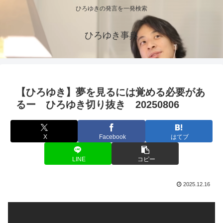
ひろゆきの発言を一発検索
ひろゆき事典
【ひろゆき】夢を見るには覚める必要があ
るー ひろゆき切り抜き 20250806
X
Facebook
はてブ
LINE
コピー
2025.12.16