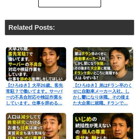
Related Posts:
【ひろゆき】大卒26歳。客先
【ひろゆき】弟はFラン卒のく
常駐？で働いてます。サーバ
せに自動車メーカー入社。し
ーの不具合対応や検証作業を
かし鬱になり休職。その後ま
しています。仕事を辞める…
た大企業に就職。Fランで…