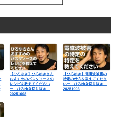
【ひろゆき】ひろゆきさん
【ひろゆき】電磁波被害の
ー
おすすめのパスタソースの
特定の仕方を教えてくださ
、
レシピを教えてください
いー ひろゆき切り抜き
で
ー ひろゆき切り抜き
20251008
20251008