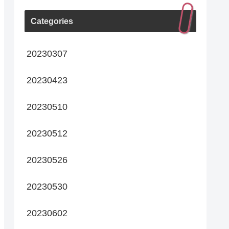
Categories
20230307
20230423
20230510
20230512
20230526
20230530
20230602