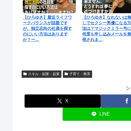
【ひろゆき】最近ライフワ
【ひろゆき】なれないは
ークバランスが話題です
しでセクシー男優になる
が、独立志向の社員を探す
法は？マジックミラー号
のにいい方法はあります
何度も申し込みメールを
か？ー…
視されま…
スキル・副業・起業
子育て・教育
シ
X
LINE