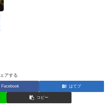
無
方
に
無
ェアする
Facebook
はてブ
コピー