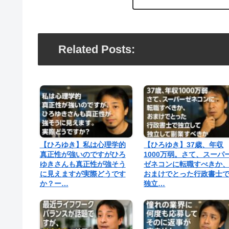
Related Posts:
【ひろゆき】私は心理学的
【ひろゆき】37歳、年収
真正性が強いのですがひろ
1000万弱。さて、スーパ
ゆきさんも真正性が強そう
ゼネコンに転職すべきか
に見えますが実際どうです
おまけでとった行政書士
か？ー…
独立…