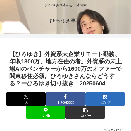
ひろゆきの発言を一発検索
ひろゆき事典
【ひろゆき】外資系大企業リモート勤務、
年収1300万、地方在住の者。外資系の未上
場AIのベンチャーから1600万のオファーで
関東移住必須。ひろゆきさんならどうす
る？ーひろゆき切り抜き 20250604
X
Facebook
はてブ
LINE
コピー
2025.12.16