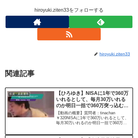
hiroyuki.ziten33をフォローする
hiroyuki.ziten33
関連記事
【ひろゆき】NISAに1年で360万
投資・資産運用
いれるとして、毎月30万いれる
のか明日一括で360万突っ込むの
どっちがいい？ー ひろゆき切り
【動画の概要】質問者：tinachan
抜き 20240112
￥320NISAに1年で360万いれるとして、
毎月30万いれるのか明日一括で360万突
っ込むのどっちがいい？元動画：能登半
島に最大同時接続✖️40円の寄付をする
よ、その３。Erdingerを呑みながら...