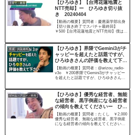
【ひろゆき】【台湾花蓮地震と
子育て・教育
NTT売却】ー ひろゆき切り抜
き 20240404
【動画の概要】質問者：慶應薬学部出身
【切り抜き終了でスパチャ最終回】
￥500【台湾花蓮地震とNTT売却】僕は慶
應薬学部出身の無職ですが,自民党がNTT
の株を外資に安売りするそうです。ネッ
トや電話回線は災害時に重要で,Twitterが
【ひろゆき】界隈でGemini3がチ
投資・資産運用
イーロ...
ャッピーを超えたと話題ですが、
ひろゆきさんの評価を教えて下さ
いー ひろゆき切り抜き
【動画の概要】質問者：@arizou_radio-
202051129
v3o ￥200界隈でGemini3がチャッピー
を超えたと話題ですが、ひろゆきさんの
評価を教えて下さい元動画： 蒔かぬ種
は生えぬ PanameIPA S00 ひろ
ゆきさんの動画で、寄...
【ひろゆき】優秀な経営者、無能
ゲーム・アニメ・映画
な経営者、黒字倒産になる経営者
の傾向を教えてくださいー ひろ
ゆき切り抜き 20241008
【動画の概要】質問者：たくし ￥2,000
優秀な経営者、無能な経営者、黒字倒産
になる経営者の傾向を教えてください元
動画：世界も日本も予想しづらい2か月。
Vieux-Lille Rousseを吞みながら。M20