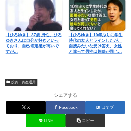
【ひろゆき】 37歳 男性。ひろ
【ひろゆき】10年ぶりに学生
ゆきさんは自分が好きといっ
時代の友人とラインしたが、
ており、自己肯定感が高いで
面接みたいな受け答え。女性
すが…
と違って男性は趣味が同じ…
投資・資産運用
シェアする
X
Facebook
はてブ
LINE
コピー