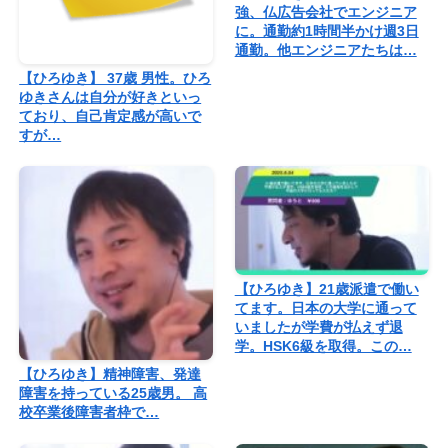
強、仏広告会社でエンジニア
に。通勤約1時間半かけ週3日
通勤。他エンジニアたちは…
【ひろゆき】 37歳 男性。ひろ
ゆきさんは自分が好きといっ
ており、自己肯定感が高いで
すが…
【ひろゆき】21歳派遣で働い
てます。日本の大学に通って
いましたが学費が払えず退
学。HSK6級を取得。この…
【ひろゆき】精神障害、発達
障害を持っている25歳男。 高
校卒業後障害者枠で…