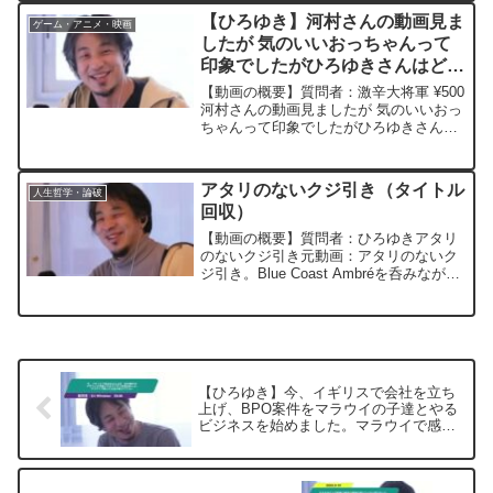
2024/10/8 ひろ...
【ひろゆき】河村さんの動画見ま
ゲーム・アニメ・映画
したが 気のいいおっちゃんって
印象でしたがひろゆきさんはどう
いう印象受けましたか?ー ひろ
【動画の概要】質問者：激辛大将軍 ¥500
ゆき切り抜き 20241117
河村さんの動画見ましたが 気のいいおっ
ちゃんって印象でしたがひろゆきさんは
どういう印象受けましたか?元動画：兵庫
県知事、斎藤元彦氏再選？Estaminet
Tripleを呑みながら。2024/11/...
アタリのないクジ引き（タイトル
人生哲学・論破
回収）
【動画の概要】質問者：ひろゆきアタリ
のないクジ引き元動画：アタリのないク
ジ引き。Blue Coast Ambréを呑みなが
ら。2024/11/07 J23 ひろゆきさ
んの動画で、寄せられた質問について、
一問一答形式にしてみました。過去...
【ひろゆき】今、イギリスで会社を立ち
上げ、BPO案件をマラウイの子達とやる
ビジネスを始めました。マラウイで感じ
た文化を教えて下さいー ひろゆき切り
抜き 20250610