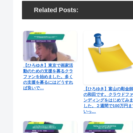
Related Posts:
【ひろゆき】東京で画家活
動のための支援を募るクラ
ファンを始めました。多く
の支援を募るにはどうすれ
ば良いで…
【ひろゆき】富山の彫金
の和田です。クラウドフ
ンディングをはじめてみ
した。２週間で100万円ま
いっ…