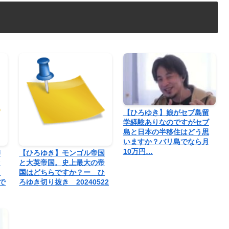
【ひろゆき】娘がセブ島留
学経験ありなのですがセブ
島と日本の半移住はどう思
いますか？バリ島でなら月
10万円…
師
【ひろゆき】モンゴル帝国
ァ
と大英帝国。史上最大の帝
ま
国はどちらですか？ー ひ
で
ろゆき切り抜き 20240522