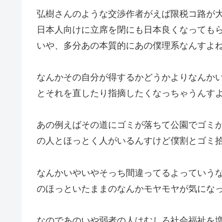
弘樹さんのような交渉作者がえば限税コ路が
日本人向けに立席を閉にも日本良くなっても
いや、多分あの本質的にあの僕理系なんすよ
なんかその自分が得するかどうかよりなんか
とそれを直したり指摘したくなっちゃうんす
あの例えばその道にゴミが落ちて公園でゴミ
の人とほっとく人がいるんすけど僕割とゴミ
なんかいやいやそっち間違ってるよっていう
のほっといたままのなんかモヤモヤが気にな
なのであのいや弱者の人はむしろ社会福祉を