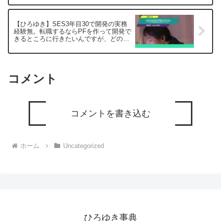
のサイトから検索してみてください。
https://hiroyuki-ziten.com/できるだけ、
多くの質問を今後も編集し、アップロー
【ひろゆき】SES3年目30で開発の実務
ドしていきますので、使いやすいと感じ
経験無。転職するならPFを作って開発で
て頂けたら、いいね！やチャンネル登録
きるところに行きたいんですが、どのよ
をよろしくお願いします。
うな会社を狙えば良いでしょうかー ひ
ろゆき切り抜き 20250109
コメント
コメントを書き込む
ホーム
Uncategorized
ひろゆき事典