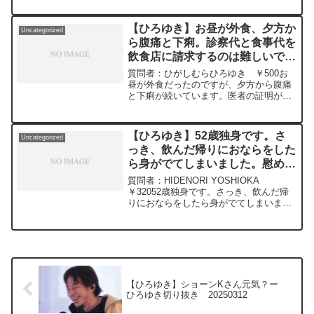
Blonde。D19 2024/10/13 ひろゆ
きさんの動画...
【ひろゆき】お昼が外食、夕方か
Uncategorized
ら腹痛と下痢。診察代と食事代を
飲食店に請求するのは難しいです
よね？ー ひろゆき切り抜き
質問者：ひがしむらひろゆき ￥500お
20240522
昼が外食だったのですが、夕方から腹痛
と下痢が続いています。医者の証明が必
要なので病院に行くようですが、診察代
と食事代を飲食店に請求するのは難しい
ですよね？唐揚と焼き肉だったのです
【ひろゆき】52歳独身です。さ
Uncategorized
が、冷たく感じましたが、...
っき、飲んだ帰りにおならをした
ら身がでてしまいました。慰めて
ください。ー ひろゆき切り抜
質問者：HIDENORI YOSHIOKA
き 20240228
￥32052歳独身です。さっき、飲んだ帰
りにおならをしたら身がでてしまいまし
た。慰めてください。元動画：ロシアの
敗北は無さそうな、、Guillaume Dursus
を呑みながら 2024/02/28 W22
https://www.youtube.com/watch?
v=GK3quBgoXnQ***************************
***************ひろゆきさんの動画で、寄
せられた質問について、一問一答形式に
【ひろゆき】ショーンKさん元気？ー
してみました。過去にこんな質問してる
ひろゆき切り抜き 20250312
かな？と気になったことがあれば、下記