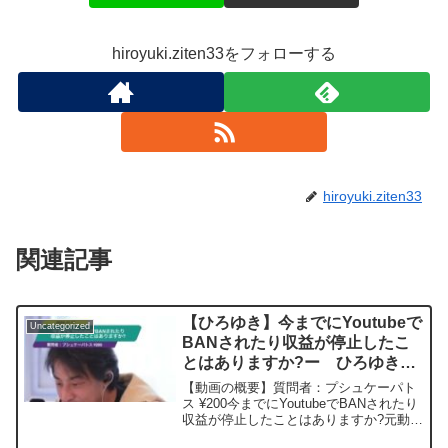
hiroyuki.ziten33をフォローする
hiroyuki.ziten33
関連記事
【ひろゆき】今までにYoutubeで
Uncategorized
BANされたり収益が停止したこ
とはありますか?ー ひろゆき切
り抜き 20241117
【動画の概要】質問者：プシュケーパト
ス ¥200今までにYoutubeでBANされたり
収益が停止したことはありますか?元動
画：兵庫県知事、斎藤元彦氏再選？