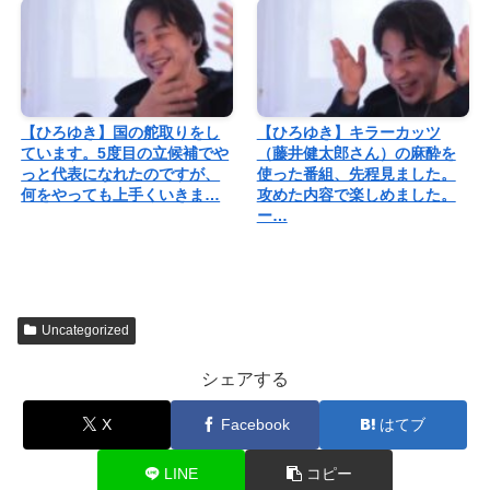
【ひろゆき】国の舵取りをし
【ひろゆき】キラーカッツ
ています。5度目の立候補でや
（藤井健太郎さん）の麻酔を
っと代表になれたのですが、
使った番組、先程見ました。
何をやっても上手くいきま…
攻めた内容で楽しめました。
ー…
Uncategorized
シェアする
X
Facebook
はてブ
LINE
コピー