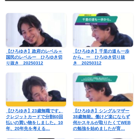
【ひろゆき】政府のレベル＝
【ひろゆき】千里の道も一歩
国民のレベルー ひろゆき切
から。ー ひろゆき切り抜
り抜き 20250312
き 20250312
【ひろゆき】23歳無職です。
【ひろゆき】シングルマザー
クレジットカードで分割60回
38歳無能。働けど楽にならず
払いの買い物をしました。10
何かスキルが取りたくてWEB
年、20年先を考える…
の勉強を始めましたが育…