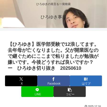
ひろゆきの発言を一発検索
ひろゆき事典
【ひろゆき】医学部受験で12浪してます。
去年母が亡くなりました。父が開業医なの
で継ぐためにここまで粘りましたが勉強が
嫌いです。今後どうすれば良いですか？
ー ひろゆき切り抜き 20250610
X
Facebook
はてブ
LINE
コピー
2025.12.16