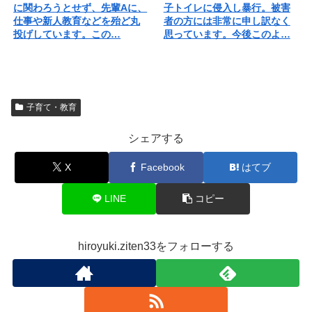
に関わろうとせず、先輩Aに、
子トイレに侵入し暴行。被害
仕事や新人教育などを殆ど丸
者の方には非常に申し訳なく
投げしています。この…
思っています。今後このよ…
子育て・教育
シェアする
X
Facebook
はてブ
LINE
コピー
hiroyuki.ziten33をフォローする