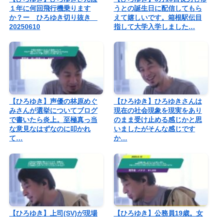
１年に何回飛行機乗ります
うとの誕生日に配信してもら
か？ー ひろゆき切り抜き
えて嬉しいです。箱根駅伝目
20250610
指して大学入学しました…
【ひろゆき】声優の林原めぐ
【ひろゆき】ひろゆきさんは
みさんが選挙についてブログ
現在の社会現象を現実をあり
で書いたら炎上。至極真っ当
のまま受け止める感じかと思
な意見なはずなのに叩かれ
いましたがそんな感じです
て…
か…
【ひろゆき】上司(SV)が現場
【ひろゆき】公務員19歳。女