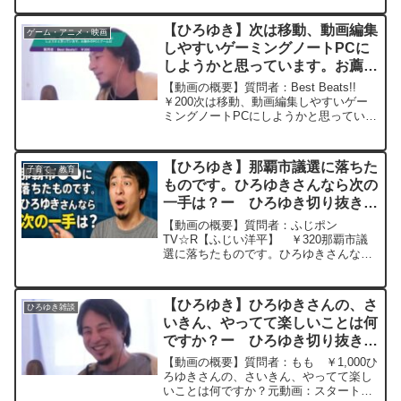
一問一答形式にしてみました。過去にこ
んな質問してるかな？と気になったこと
【ひろゆき】次は移動、動画編集
ゲーム・アニメ・映画
があれば、下記のサイトか...
しやすいゲーミングノートPCに
しようかと思っています。お薦め
のPCとゲームは。ー ひろゆき
【動画の概要】質問者：Best Beats!!
切り抜き 20240326
￥200次は移動、動画編集しやすいゲー
ミングノートPCにしようかと思っていま
す。お薦めのPCとゲームは。元動画：社
会的成功者を子供扱いする庶民。Paix
Dieuを呑みながら 2024/03/...
【ひろゆき】那覇市議選に落ちた
子育て・教育
ものです。ひろゆきさんなら次の
一手は？ー ひろゆき切り抜き
20250804
【動画の概要】質問者：ふじポン
TV☆R【ふじい洋平】 ￥320那覇市議
選に落ちたものです。ひろゆきさんなら
次の一手は？元動画：仲良くなる要素:言
語、出身地、学歴、趣味、ユーモア、音
楽、世界観. Bière de Meaux Ambrée L...
【ひろゆき】ひろゆきさんの、さ
ひろゆき雑談
いきん、やってて楽しいことは何
ですか？ー ひろゆき切り抜き
20230318
【動画の概要】質問者：もも ￥1,000ひ
ろゆきさんの、さいきん、やってて楽し
いことは何ですか？元動画：スタートラ