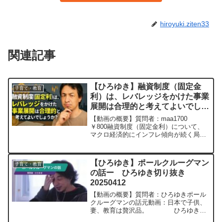
hiroyuki.ziten33
関連記事
【ひろゆき】融資制度（固定金
子育て・教育
利）は、レバレッジをかけた事業
展開は合理的と考えてよいでしょ
うか？ ー ひろゆき切り抜き
【動画の概要】質問者：maa1700
20250804
￥800融資制度（固定金利）について、
マクロ経済的にインフレ傾向が続く局面
では、実質債務負担が相対的に軽減され
ることから、レバレッジをかけた事業展
開は合理的と考えてよいでしょうか？ そ
【ひろゆき】ポールクルーグマン
子育て・教育
れとも金利上昇局面...
の話ー ひろゆき切り抜き
20250412
【動画の概要】質問者：ひろゆきポール
クルーグマンの話元動画：日本で子供、
妻、教育は贅沢品。 ひろゆきさ
んの動画で、寄せられた質問について、