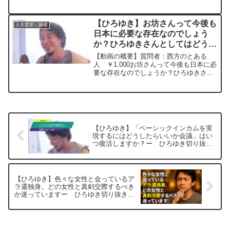
インに立つ前に勝負は決まる。Goose
Island IPAを吞みながら。 ひろ
ゆきさんの動画で、寄せられた質問につ
【ひろゆき】お坊さんって今後も
人生哲学・論破
いて...
日本に必要な存在なのでしょう
か？ひろゆきさんとしてはどう思
われますか？ー ひろゆき切り抜
【動画の概要】質問者：西方のとある
き 20240404
人 ￥1,000お坊さんって今後も日本に必
要な存在なのでしょうか？ひろゆきさん
としてはどう思われますか？もし必要、
不必要どちらでも理由を教えていただけ
るとありがたいです。元動画：不幸な子
供時代は高学歴の源泉...
【ひろゆき】「ベーシックインカムを実
現するにはどうしたらいいか会議」はい
つ復活しますか？ー ひろゆき切り抜
き 20250705
【ひろゆき】色々な女性と会っているア
ラ還独身。どの女性と真剣交際するべき
か迷っていますー ひろゆき切り抜き
20250806