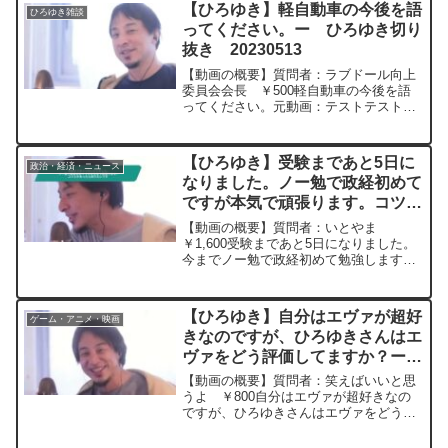
的な見た目に憧れるのは今の自分を変え
【ひろゆき】軽自動車の今後を語
ひろゆき雑談
たいという発達...
ってください。ー ひろゆき切り
抜き 20230513
【動画の概要】質問者：ラブドール向上
委員会会長 ￥500軽自動車の今後を語
ってください。元動画：テストテスト
JOEL GOTTを飲みながら ひろ
ゆきさんの動画で、寄せられた質問につ
いて、一問一答形式にしてみました。過
【ひろゆき】受験まであと5日に
政治・経済・ニュース
去にこんな質問し...
なりました。ノー勉で政経初めて
ですが本気で頑張ります。コツと
かあったら知りたいですー ひろ
【動画の概要】質問者：いとやま
ゆき切り抜き 20240228
￥1,600受験まであと5日になりました。
今までノー勉で政経初めて勉強します
が、本気で頑張ります。国語と政治経済
の2教科なので今から5日間死ぬ抜きで勉
強して受かって見せます！国語と政経の
【ひろゆき】自分はエヴァが超好
ゲーム・アニメ・映画
点の取り方のコツとかあ...
きなのですが、ひろゆきさんはエ
ヴァをどう評価してますか？ー
ひろゆき切り抜き 20240404
【動画の概要】質問者：笑えばいいと思
うよ ￥800自分はエヴァが超好きなの
ですが、ひろゆきさんはエヴァをどう評
価してますか？ここは良い、ここはダメ
みたいな部分や個人的な思い出等あった