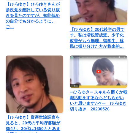
【ひろゆき】ひろゆきさんが
参政党を酷評している切り抜
きを見たのですが、知能低め
の自分でも分かるように、
ご…
【ひろゆき】20代後半の男で
す。私は増税賛成派。少子化
改善がもう無理、留学生、移
民に振り分けた方が将来的…
➖ひろゆき➖ スキルを磨くか転
職活動をするならどちらがい
いと思いますか?ー ひろゆき
切り抜き 20230526
【ひろゆき】資産世論調査を
見ると、20代の平均貯蓄額が
854万、30代は1650万とあま