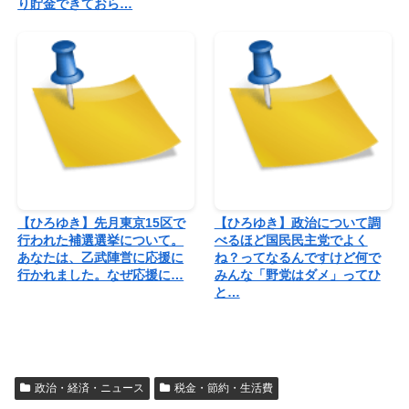
り貯金できておら…
【ひろゆき】先月東京15区で
【ひろゆき】政治について調
行われた補選選挙について。
べるほど国民民主党でよく
あなたは、乙武陣営に応援に
ね？ってなるんですけど何で
行かれました。なぜ応援に…
みんな「野党はダメ」ってひ
と…
政治・経済・ニュース
税金・節約・生活費