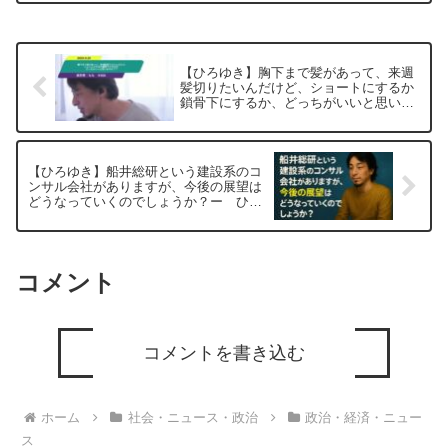
ら教えてください。元動画：不幸な子供
時代は高学歴の源泉。T...
【ひろゆき】胸下まで髪があって、来週
髪切りたいんだけど、ショートにするか
鎖骨下にするか、どっちがいいと思いま
すか？？ー ひろゆき切り抜き
20250625
【ひろゆき】船井総研という建設系のコ
ンサル会社がありますが、今後の展望は
どうなっていくのでしょうか？ー ひろ
ゆき切り抜き 20251025
コメント
コメントを書き込む
ホーム
社会・ニュース・政治
政治・経済・ニュー
ス