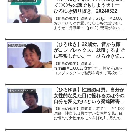
政治・経済・ニュース
て〇〇ちの話でもしようぜ！ー
ひろゆき切り抜き 20240522
【動画の概要】質問者：ajt tja ￥2,000
おい！ひろゆき置いて〇〇ちの話でもし
ようぜ！元動画：【part2】現実が辛いと
研究・創作は捗る。Deck & Donohue IPA
を呑みながら 2024/05/22 W21 ひ
ろゆき...
【ひろゆき】22歳女。昔から顔
ひろゆき雑談
がコンプレックス。就職するまで
に整形したい。ー ひろゆき切り
抜き 20230728
【動画の概要】質問者：
minmin￥1,60022歳女です。昔から顔が
コンプレックスで整形を考えて高校から
ずっと貯金をして300万貯めたのですが
骨切りをするのにまだ200万程足りませ
ん。就職するまでに整形したい（後8ヶ
【ひろゆき】性自認は男。自分が
性格・メンタルヘルス
月）のとお願いしたいク...
女性的な見た目に憧れるのは今の
自分を変えたいという発達障害の
自分を否定したいのが潜在意識に
【動画の概要】質問者：ぽてこ ￥1,000
あるのでしょうか？ー ひろゆき
戸籍、性自認は男ですが女性的な見た目
に憧れて女性ホルモンを打ち1ヶ月たちま
切り抜き 20250628
した、数日前に脳波検査をして自閉症と
ADHDの診断を受けました。自分が女性