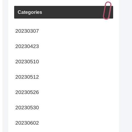
Categories
20230307
20230423
20230510
20230512
20230526
20230530
20230602