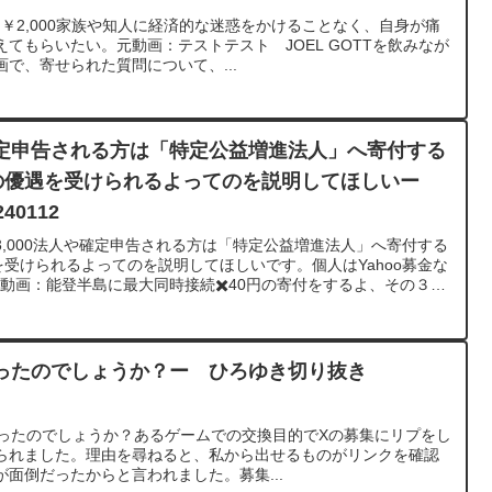
 ￥2,000家族や知人に経済的な迷惑をかけることなく、自身が痛
てもらいたい。元動画：テストテスト JOEL GOTTを飲みなが
寄せられた質問について、...
定申告される方は「特定公益増進法人」へ寄付する
上の優遇を受けられるよってのを説明してほしいー
0112
,000法人や確定申告される方は「特定公益増進法人」へ寄付する
を受けられるよってのを説明してほしいです。個人はYahoo募金な
動画：能登半島に最大同時接続✖️40円の寄付をするよ、その３。
1/12 V23 https://www.youtube.com/watch?
********************************ひろゆきさんの動画で、寄せられた質問に
みました。過去にこんな質問してるかな？と気になったことがあ
ださい。https://hiroyuki-ziten.com/できるだけ、多くの
ったのでしょうか？ー ひろゆき切り抜き
ロードしていきますので、使いやすいと感じて頂けたら、いい
しくお願いします。
が悪かったのでしょうか？あるゲームでの交換目的でXの募集にリプをし
られました。理由を尋ねると、私から出せるものがリンクを確認
面倒だったからと言われました。募集...