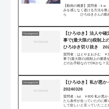
【動画の概要】質問者：k w
みを感じなく逝ける方法を教え
ら ひろゆきさんの動画で、
【ひろゆき】法人や確
Uncategorized
事で(最大限の)税制
ひろゆき切り抜き 2024
質問者：はとやまおさむ ￥3
事で(最大限の)税制上の優遇
どのお手軽なのでOKかな？元
Erdingerを呑みながら。2024/0
v=c6MzCMgzBqw**********
ついて、一問一答形式にして
れば、下記のサイトから検索してみてく
【ひろゆき】私が悪か
Uncategorized
質問を今後も編集し、アップ
20240326
ね！やチャンネル登録をよろ
質問者：tut ￥800 私
たら条件が合っていたのに断
して欲しいと言っていたことが