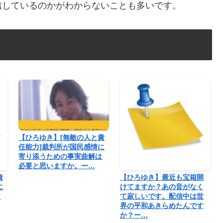
信しているのかがわからないことも多いです。
【ひろゆき】[無敵の人と責
任能力]裁判所が国民感情に
寄り添うための事実曲解は
必要と思いますか。ー…
責
【ひろゆき】最近も宝箱開
に
けてますか？あの音がなく
は
て寂しいです。配信中は世
界の平和あきらめたんです
か？ー…