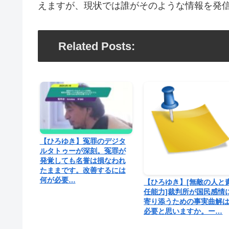
えますが、現状では誰がそのような情報を発
Related Posts:
【ひろゆき】冤罪のデジタ
ルタトゥーが深刻。冤罪が
発覚しても名誉は損なわれ
たままです。改善するには
何が必要…
【ひろゆき】[無敵の人と
任能力]裁判所が国民感情
寄り添うための事実曲解
必要と思いますか。ー…