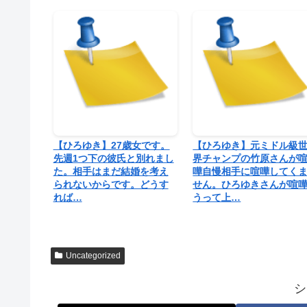
【ひろゆき】27歳女です。
【ひろゆき】元ミドル級
先週1つ下の彼氏と別れまし
界チャンプの竹原さんが
た。相手はまだ結婚を考え
嘩自慢相手に喧嘩してく
られないからです。どうす
せん。ひろゆきさんが喧
れば…
うって上…
Uncategorized
シ