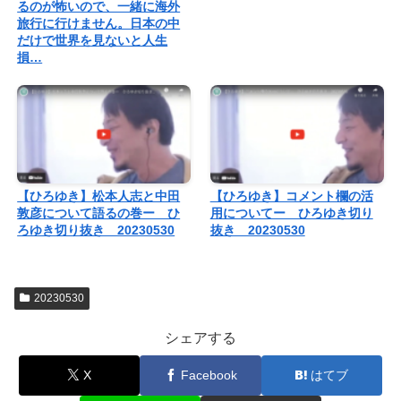
るのが怖いので、一緒に海外
旅行に行けません。日本の中
だけで世界を見ないと人生
損…
【ひろゆき】松本人志と中田
【ひろゆき】コメント欄の活
敦彦について語るの巻ー ひ
用についてー ひろゆき切り
ろゆき切り抜き 20230530
抜き 20230530
20230530
シェアする
X
Facebook
はてブ