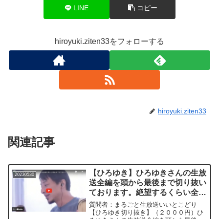
LINE
コピー
hiroyuki.ziten33をフォローする
hiroyuki.ziten33
関連記事
【ひろゆき】ひろゆきさんの生放
20230530
送全編を頭から最後まで切り抜い
ております。絶望するくらい全く
登録者数が伸びません。ー ひろ
質問者：まるごと生放送いいとこどり
ゆき切り抜き 20230530
【ひろゆき切り抜き】（２０００円）ひ