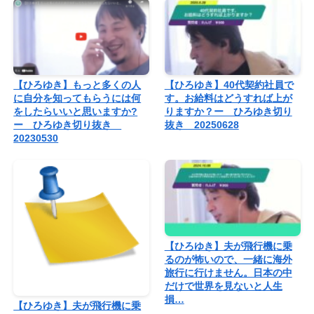
【ひろゆき】もっと多くの人
【ひろゆき】40代契約社員で
に自分を知ってもらうには何
す。お給料はどうすれば上が
をしたらいいと思いますか?
りますか？ー ひろゆき切り
ー ひろゆき切り抜き
抜き 20250628
20230530
【ひろゆき】夫が飛行機に乗
るのが怖いので、一緒に海外
旅行に行けません。日本の中
だけで世界を見ないと人生
損…
【ひろゆき】夫が飛行機に乗