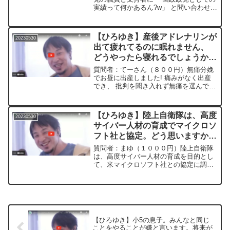
実績って何かあるん?w」 と問い合わせた
らNHK不払いサポートとか国会質問と
か、 個人的に国政政党としての実績とは
到底いえないのばかりをドヤ顔で出して
【ひろゆき】産後アドレナリンが
20230530
きて爆笑しまし...
出て疲れてるのに眠れません、
どうやったら寝れるでしょうか？
ー ひろゆき切り抜き
質問者：てーさん（８００円）無痛分娩
20230530
でお昼に出産しました! 痛みがなく出産
でき、 批判を聞き入れず無痛を選んでよ
かったです! 前回は通常分娩でしたが、
あの痛みを味わったのがバカみたいで
す。 ところで毎度産後アドレナリンが出
【ひろゆき】陸上自衛隊は、高度
20230530
て疲れてるのに眠...
サイバー人材の育成でマイクロソ
フト社と協定。どう思いますか？
ー ひろゆき切り抜き
質問者：まゆ（１０００円）陸上自衛隊
20230530
は、高度サイバー人材の育成を目的とし
て、米マイクロソフト社との協定に調印
した。5月1日付け。外資です、これをど
う思いますか?＊＊＊＊＊＊＊文字起こし
内容＊＊＊＊＊＊＊＊＊＊＊＊全然いい
んじゃないですか具体...
【ひろゆき】小5の息子。みんなと同じ
ことをやることが嫌と言います。将来が