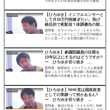
ろゆきさんの生放送全編を頭から最後ま
で切り抜いております 「まるごと生放送
いいとこどり(ひろゆき切り抜き)」 を運
営しています。 通常の生放送から ①全
【ひろゆき】インフルエンサーと
20230530
編カット編集② ...
して月30万円程稼ぎたい。投げ
銭目的で夜配信？体調優先の朝昼
配信？ー ひろゆき切り抜き
質問者：キウイフルーツ（１６００円）
20230530
インフルエンサーとして月30万円程稼ぎ
たいと思っている主婦(1歳の子がおり今
妊娠中) です。 今TikTok ライブで月5万
円程稼げてますが、配信時間帯が夜8時
~11時で体力的にしんどいです。ただ夜
ひろゆき】参議院議員の任期を
20230530
の方が...
10年以上にするのはどうですか?
ー ひろゆき切り抜き
20230530
質問者：秘密結社 ジャイアニズム推進委
員会（１０００円）政治家に長期的な政
策や将来の日本像を考えさせるために、
参議院議員の任期を10年以上にするのは
どうですか?＊＊＊＊＊＊＊文字起こし内
容＊＊＊＊＊＊＊＊＊＊＊＊えっと10年
【ひろゆき】NHK党は国政政党
20230530
にすると長期的...
としての実績って何かあるん?
ー ひろゆき切り抜き
20230530
質問者：青沼小百合（３２００円）NHK
党の議員と支持者に 「国政政党としての