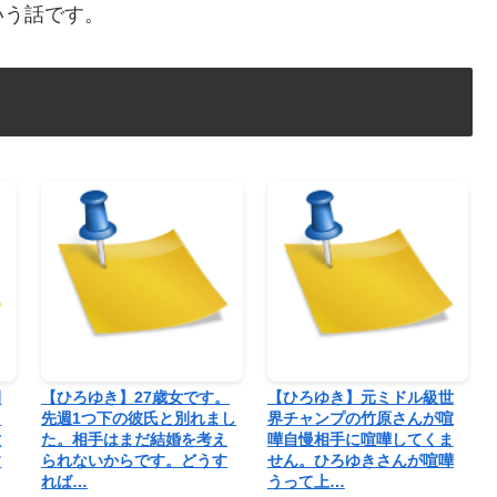
いう話です。
開
【ひろゆき】27歳女です。
【ひろゆき】元ミドル級世
く
先週1つ下の彼氏と別れまし
界チャンプの竹原さんが喧
世
た。相手はまだ結婚を考え
嘩自慢相手に喧嘩してくま
す
られないからです。どうす
せん。ひろゆきさんが喧嘩
れば…
うって上…