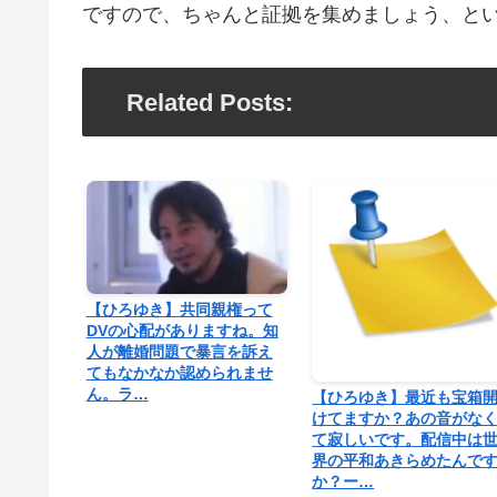
ですので、ちゃんと証拠を集めましょう、と
Related Posts:
【ひろゆき】共同親権って
DVの心配がありますね。知
人が離婚問題で暴言を訴え
てもなかなか認められませ
ん。ラ…
【ひろゆき】最近も宝箱
けてますか？あの音がな
て寂しいです。配信中は
界の平和あきらめたんで
か？ー…