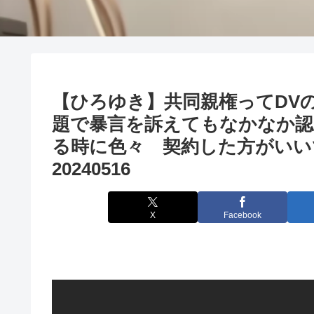
【ひろゆき】共同親権ってDV
題で暴言を訴えてもなかなか
る時に色々 契約した方がい
20240516
X
Facebook