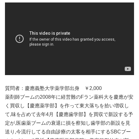
質問者：慶應義塾大学薬学部出身 ￥2,000
薬剤師ブームの2008年に経営難のFラン薬科大を慶應が安
く買収し【慶應薬学部】を作って東大落ちを拾い増収し
て,味を占めて去年4月【慶應歯学部】を買収で新設する予
定が,医歯薬ブームの衰退に損を察知し歯学部の新設を見
送り,今流行してる自由診療の太客を相手にするSBCブー