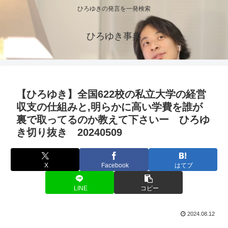
ひろゆきの発言を一発検索
ひろゆき事典
【ひろゆき】全国622校の私立大学の経営
収支の仕組みと,明らかに高い学費を誰が
裏で取ってるのか教えて下さいー ひろゆ
き切り抜き 20240509
X
Facebook
はてブ
LINE
コピー
2024.08.12