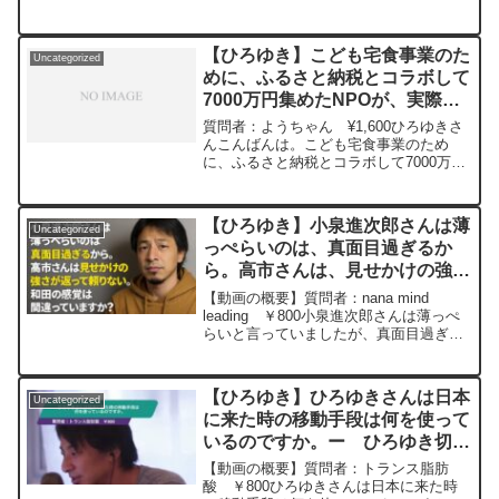
https://www.youtube.com/watch?
v=GK3quBgoXnQ***************************
***************ひろゆきさんの動画で、寄
【ひろゆき】こども宅食事業のた
Uncategorized
せられた質問について、一問一答形式に
めに、ふるさと納税とコラボして
してみました。過去にこんな質問してる
7000万円集めたNPOが、実際に
かな？と気になったことがあれば、下記
のサイトから検索してみてください。
食材購に当ててたのが7000円の
質問者：ようちゃん ¥1,600ひろゆきさ
https://hiroyuki-ziten.com/できるだけ、
話。どう思われますか?ー ひろ
んこんばんは。こども宅食事業のため
多くの質問を今後も編集し、アップロー
に、ふるさと納税とコラボして7000万円
ゆき切り抜き 20240112
ドしていきますので、使いやすいと感じ
集めたNPOが、実際に食材購に当ててた
て頂けたら、いいね！やチャンネル登録
のが7000円だけで、Xで大炎上していま
をよろしくお願いします。
すが、ひろゆきさんはどう思われますか?
【ひろゆき】小泉進次郎さんは薄
Uncategorized
元動画：能登半島に最大同時接続✖️40円
っぺらいのは、真面目過ぎるか
の寄付をするよ、その３。Erdingerを呑
ら。高市さんは、見せかけの強さ
みながら。2024/01/12 V23
https://www.youtube.com/watch?
が返って頼りない。和田の感覚は
【動画の概要】質問者：nana mind
v=c6MzCMgzBqw2*************************
間違っていますか？ー ひろゆき
leading ￥800小泉進次郎さんは薄っぺ
*****************ひろゆきさんの動画で、寄
らいと言っていましたが、真面目過ぎる
切り抜き 20250915
せられた質問について、一問一答形式に
からだと思います。高市さんは、見せか
してみました。過去にこんな質問してる
けの強さが返って頼りなく感じます。和
かな？と気になったことがあれば、下記
田の感覚は間違っていますか？元動画：
のサイトから検索してみてください。
【ひろゆき】ひろゆきさんは日本
Uncategorized
果実の木...
https://hiroyuki-ziten.com/できるだけ、
に来た時の移動手段は何を使って
多くの質問を今後も編集し、アップロー
いるのですか。ー ひろゆき切り
ドしていきますので、使いやすいと感じ
抜き 20230919
て頂けたら、いいね！やチャンネル登録
【動画の概要】質問者：トランス脂肪
をよろしくお願いします。
酸 ￥800ひろゆきさんは日本に来た時