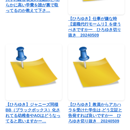
らかに高い学費を誰が裏で取
ってるのか教えて下さ…
【ひろゆき】仕事が嫌な時
【退職代行モームリ】を使う
べきですかー ひろゆき切り
抜き 20240509
【ひろゆき】ジャニーズ同様
【ひろゆき】教員からアカハ
BB（ブラックボックス）化さ
ラを受けた学生は,どう立証と
れてる幼稚舎やAOはどうなっ
告発すれば良いですかー ひ
てると思いますかー…
ろゆき切り抜き 20240509