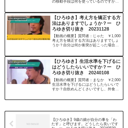
の移動手段は何を使っているのですか。
元動画：FF16クリアしたよ。
KARDANAKHI ESTATE 2020 2023/09/19
M21 ひろゆきさんの動画で...
【ひろゆき】考え方を矯正する方
Uncategorized
法はありますでしょうか？ー ひ
ろゆき切り抜き 20231128
【動画の概要】質問者：じゃた ￥1,000
考え方を矯正する方法はありますでしょ
うか？自分は何か衝突が起こった場合、
一般的に被害者と言われる側が悪いと思
ってしまう節があります。たとえば、急
に殴られた人がいたら殴られた側が悪
【ひろゆき】生活水準を下げるに
Uncategorized
い、痴漢された人がい...
はどうしたらいいですか？ー ひ
ろゆき切り抜き 20240108
【動画の概要】質問者：まなか ￥2,000
生活水準を下げるにはどうしたらいいで
すか？自炊めんどくさいですし、外食・
飲酒・喫煙・キャバクラがやめられませ
ん。仕事も休みがちで収入が減り、そろ
そろ金がやばいっす(汗)元動画：もう新
年だってね。bi...
【ひろゆき】9歳の娘が自分の事を「わ
たす」と呼びます。どうしたら良いです