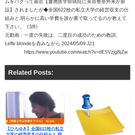
ムをパクって最近【慶應医学部病院に美容整形外来が新
設】されましたが◆全国622校の私立大学の経営収支の仕
組みと,明らかに高い学費を誰が裏で取ってるのか教えて
下さい。《3/8》
元動画：一度の失敗は、二度目の成功のための教訓。
Leffe blondeを呑みながら 2024/05/09 J21
https://www.youtube.com/watch?v=dE5Vzjg8jZw
Related Posts:
【ひろゆき】全国622校の私立
大学の経営収支の仕組みと,明