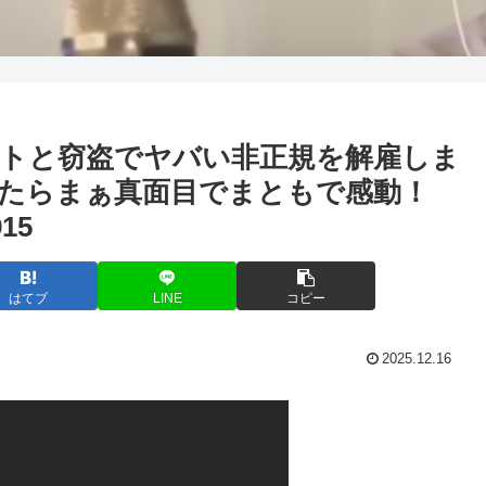
トと窃盗でヤバい非正規を解雇しま
たらまぁ真面目でまともで感動！
15
はてブ
LINE
コピー
2025.12.16