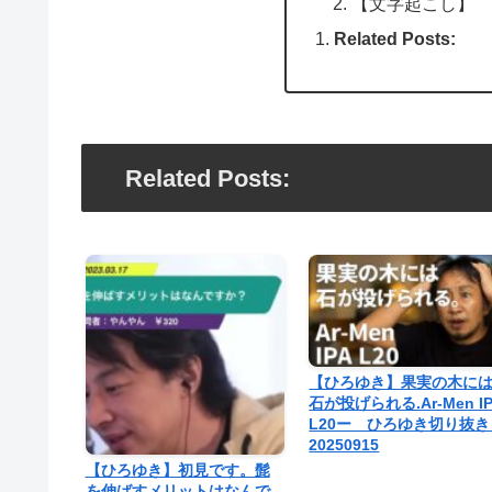
【文字起こし】
Related Posts:
Related Posts:
【ひろゆき】果実の木に
石が投げられる.Ar-Men I
L20ー ひろゆき切り抜
20250915
【ひろゆき】初見です。髭
を伸ばすメリットはなんで