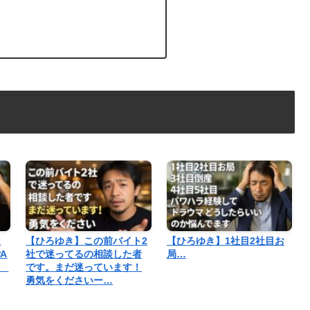
は
【ひろゆき】この前バイト2
【ひろゆき】1社目2社目お
PA
社で迷ってるの相談した者
局…
き
です。まだ迷っています！
勇気をくださいー…