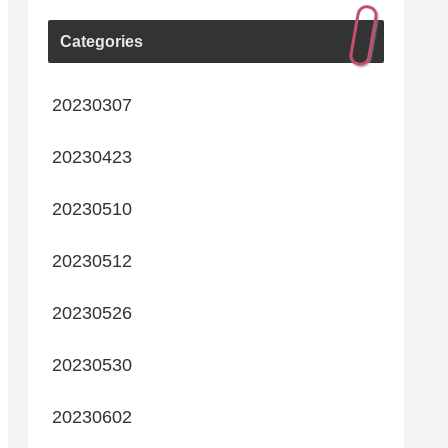
Categories
20230307
20230423
20230510
20230512
20230526
20230530
20230602