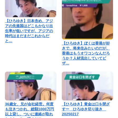
【ひろゆき】日本含め、アジ
アの先進国はどこもかなり出
生率が低いですが、アジアの
時代はまだまだこれからだ
と…
【ひろゆき】ぼくは香港が好
きで、将来住みたいのだが、
香港はもうオワコンなんだろ
うか？人材流出していてビ
ザ…
36歳女、兄が会社経営。何度
【ひろゆき】黄金は口を閉ざ
も泣きつかれ、総額1000万円
すー ひろゆき切り抜き
以上貸し、ついに連絡が取れ
20250217