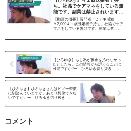
【ひろゆき】４１歳既婚者子持
スキル・副業・起業
登半島に最大同時接続✖...
ち。社協でケアマネをしている無
能です。副業は禁止されいます
が、お金は欲しいです。貯金感覚
【動画の概要】質問者：ヒデキ感激
でNISAをしています。ひろゆき
￥2,000４１歳既婚者子持ち。社協でケア
マネをしている無能です。副業は禁止さ
さんならどうされますか。ー
れいますが、お金は欲しいです。貯金感
20230318
覚でNISAをしています。ひろゆきさんな
らどうされますか。また、ケアマネのこ
とをどのように思...
【ひろゆき】もし私が後金を払わなかっ
たとしたら、この情報から訴えることは
可能ですか?ー ひろゆき切り抜き
20250205
【ひろゆき】ひろゆきさんはビズー習慣
に馴染んでいますか。あまり想像できな
いですが。ー ひろゆき切り抜き
20250404
コメント