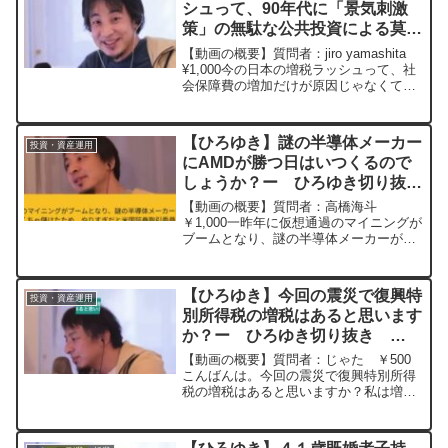
シュって、90年代に「景気刺激
策」の無駄な公共投資による莫大
な借金の影響も大きいですよね?
【動画の概要】質問者：jiro yamashita
ー ひろゆき切り抜き
¥1,000今の日本の増税ラッシュって、社
会保障費の増加だけが原因じゃなくて、
20250205
90年代に「景気刺激策」として行われた
無駄な公共投資による莫大な借金の影響
も大きいですよね? もしそうだとする...
【ひろゆき】謎の半導体メーカー
投資・資産運用
にAMDが勝つ日はいつくるので
しょうか？ー ひろゆき切り抜
き 20240111
【動画の概要】質問者：高橋海斗
￥1,000一昨年に仮想通過のマイニングが
ブームとなり、謎の半導体メーカーが自
社のGPU需要を分かって出荷を搾ってめ
ちゃくちゃ儲けたため、やりすぎだと米
国証券取引委員会に怒られ、株価が一時
【ひろゆき】今回の震災で復興特
投資・資産運用
期とんでもなく下がり...
別所得税の増税はあると思います
か？ー ひろゆき切り抜き
20240109
【動画の概要】質問者：じゃた ￥500
こんばんは。今回の震災で復興特別所得
税の増税はあると思いますか？私は増税
に賛成なので、増税して欲しいと考えて
いるのですが、すぐには難しいのかなと
悲観的になってしまいます。元動画：能