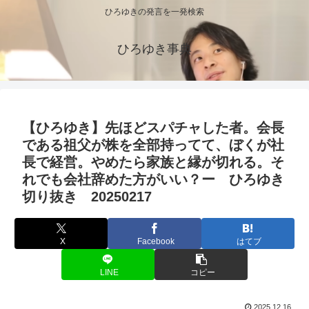
ひろゆきの発言を一発検索
ひろゆき事典
【ひろゆき】先ほどスパチャした者。会長
である祖父が株を全部持ってて、ぼくが社
長で経営。やめたら家族と縁が切れる。そ
れでも会社辞めた方がいい？ー ひろゆき
切り抜き 20250217
X
Facebook
はてブ
LINE
コピー
2025.12.16