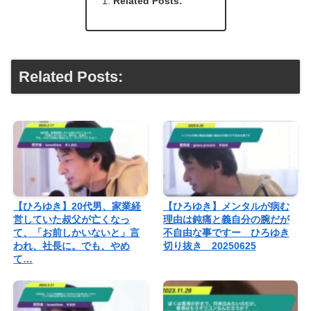
Related Posts:
Related Posts:
【ひろゆき】20代男、家業経
【ひろゆき】メンタルが病む
営していた叔父が亡くなっ
理由は鈍痛と義自分の腕だが
て、「お前しかいないと」言
不自由な事ですー ひろゆき
われ、社長に。でも、やめ
切り抜き 20250625
て…