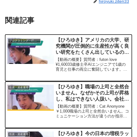
hiroyuki.ziten33
関連記事
【ひろゆき】アメリカの大学、研
プログラミング・IT業界
究機関が圧倒的に生産性が高く良
い研究をたくさん出しているのは
なぜだと思いますか? ー ひろゆ
【動画の概要】質問者：futon love
き切り抜き 20241117
¥1,60033歳修士卒AIエンジニアで1歳の
育児と仕事の両立に奮闘しています。昔
からアメリカ人の生産性の高さを取り入
れようとしていますがうまくいきませ
ん。アメリカの大学、研究機関が圧倒的
【ひろゆき】職場の上司と全然合
投資・資産運用
に生産性...
いません。なぜかその上司が昇格
し、私はできない人扱い。会社で
はそうではないのでしょうか。
【動画の概要】質問者：Cat Anonyone
ー ひろゆき切り抜き
￥1,000職場の上司と全然合いません。コ
ミュニケーション方法が違うのか指示や
20240108
説明などがわかりづらい上に、質問する
と「前に説明しましたよね」と言われ確
認しづらい空気になります。なぜかその
【ひろゆき】今の日本の増税ラッ
投資・資産運用
上司が...