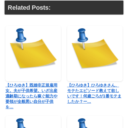
Related Posts:
【ひろゆき】既婚非正規雇用
【ひろゆき】ひろゆきさん、
女。夫が子供希望。いざ出産
モテたエピソード教えて欲し
適齢期になったら稼ぐ能力や
いです！何歳ごろが1番モテま
要領が全般悪い自分が子供
したか？ー…
を…