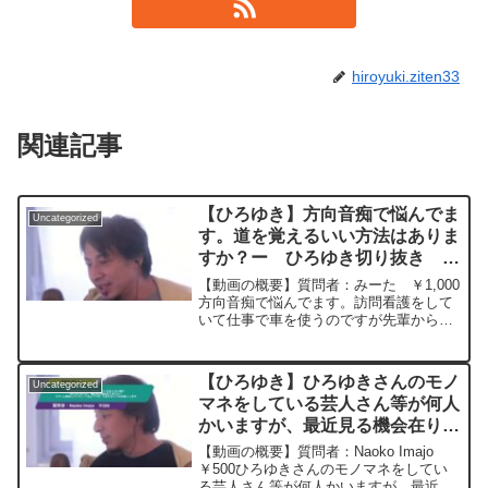
hiroyuki.ziten33
関連記事
【ひろゆき】方向音痴で悩んでま
Uncategorized
す。道を覚えるいい方法はありま
すか？ー ひろゆき切り抜き
20230919
【動画の概要】質問者：みーた ￥1,000
方向音痴で悩んでます。訪問看護をして
いて仕事で車を使うのですが先輩から
「この道早いよ」と教わっても、なかな
か裏道を覚えられず、いつもナビ頼りで
渋滞に巻き込まれています。道を覚える
【ひろゆき】ひろゆきさんのモノ
Uncategorized
いい方法はありますか...
マネをしている芸人さん等が何人
かいますが、最近見る機会在りま
すか？今ブーム再来してバズっ
【動画の概要】質問者：Naoko Imajo
てるようです。たまにはコラボお
￥500ひろゆきさんのモノマネをしてい
る芸人さん等が何人かいますが、最近見