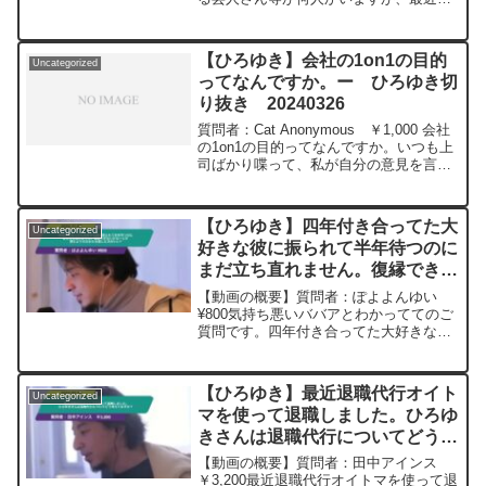
願いします。ー ひろゆき切り抜
る機会在りますか？今ブーム再来してバ
き 20240314
ズっ てるようです。たまにはコラボお願
いします。面白いと思います！元動画：
【ひろゆき】会社の1on1の目的
Uncategorized
知らなくて...
ってなんですか。ー ひろゆき切
り抜き 20240326
質問者：Cat Anonymous ￥1,000 会社
の1on1の目的ってなんですか。いつも上
司ばかり喋って、私が自分の意見を言う
と否定され、不満を言うと私が悪いと指
摘されて、毎回凹みます。自分で考えて
提案したことも否定され、淡々と仕事を
【ひろゆき】四年付き合ってた大
Uncategorized
し...
好きな彼に振られて半年待つのに
まだ立ち直れません。復縁できな
いかなーとか望むより次のかたを
【動画の概要】質問者：ぽよよんゆい
探した方がいい?ー ひろゆき切
¥800気持ち悪いババアとわかっててのご
質問です。四年付き合ってた大好きな彼
り抜き 20241107
に振られて半年待つのにまだ立ち直れま
せん。復縁できないかなーとか望むより
次のかたを探した方がいいですよね?元動
【ひろゆき】最近退職代行オイト
Uncategorized
画：アタリのないク...
マを使って退職しました。ひろゆ
きさんは退職代行についてどう考
えてますか？ー ひろゆき切り抜
【動画の概要】質問者：田中アインス
き 20240509
￥3,200最近退職代行オイトマを使って退