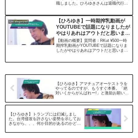
職しました。ひろゆきさんは退職代行に
ついてどう考えてますか？元動画：一度
の失敗は、二度目の成功のための教訓。
Leffe blondeを呑みながら 2024/05/...
【ひろゆき】一時期搾乳動画が
Uncategorized
YOUTUBEで話題になりましたが
やはりあれはアウトだと思います
か? もう見れないですよね。ー
【動画の概要】質問者：RKut ¥500一時
ひろゆき切り抜き 20241013
期搾乳動画がYOUTUBEで話題になりま
したがやはりあれはアウトだと思います
か? もう見れないですよね。元動画：野
党は解決より対決を望む。Mont Blanc
Blonde。D19 2024/10...
【ひろゆき】アマチュアオーケストラを
やってるのですが、もうすぐ本番。「絶
対いくからがんばれー!」と激励お願いし
ます!ー ひろゆき切り抜き 20250205
【ひろゆき】トランプには幻滅しまし
た。台湾侵攻を許さない姿勢を示してお
きながら、、、何か目的があるのかどう
思いますか？ー ひろゆき切り抜き
20250109