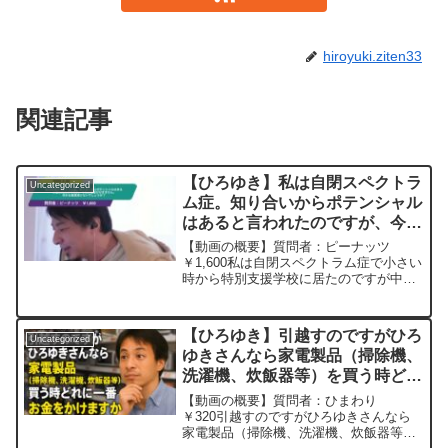
hiroyuki.ziten33
関連記事
【ひろゆき】私は自閉スペクトラ
Uncategorized
ム症。知り合いからポテンシャル
はあると言われたのですが、今だ
に自信が付きません。何かお言葉
【動画の概要】質問者：ピーナッツ
頂けないでしょうか？ー ひろゆ
￥1,600私は自閉スペクトラム症で小さい
時から特別支援学校に居たのですが中学
き切り抜き 20250505
校一、二学期の平均点が27点ですごく困
っていましたが3学期のテストは母のメン
タルケアをしながら2週間前から空っぽの
【ひろゆき】引越すのですがひろ
Uncategorized
状態から勉強を...
ゆきさんなら家電製品（掃除機、
洗濯機、炊飯器等）を買う時どれ
に一番お金をかけますかー ひろ
【動画の概要】質問者：ひまわり
ゆき切り抜き 20250831
￥320引越すのですがひろゆきさんなら
家電製品（掃除機、洗濯機、炊飯器等）