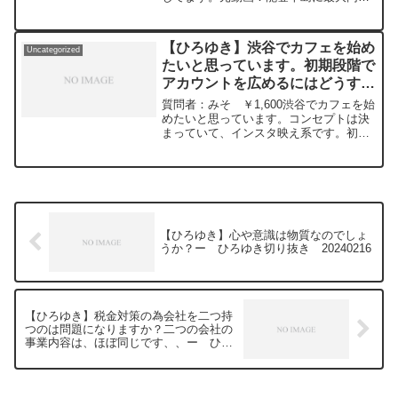
接続✖️30円の寄付をするよ、その２。ジ
ョージアワインを呑みながら。
2024/01/11 J22 ひろゆきさんの
【ひろゆき】渋谷でカフェを始め
Uncategorized
動画で、...
たいと思っています。初期段階で
アカウントを広めるにはどうする
のが効果的かあれば教えて頂ける
質問者：みそ ￥1,600渋谷でカフェを始
と嬉しいです。ー ひろゆき切り
めたいと思っています。コンセプトは決
まっていて、インスタ映え系です。初期
抜き 20240516
資金について悩んでいます。同時に知名
度アップにも繋がると考えSNSからのク
ラファンを考えていますが、クラファン
が成功しなかった...
【ひろゆき】心や意識は物質なのでしょ
うか？ー ひろゆき切り抜き 20240216
【ひろゆき】税金対策の為会社を二つ持
つのは問題になりますか？二つの会社の
事業内容は、ほぼ同じです、、ー ひろ
ゆき切り抜き 20240310