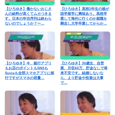
【ひろゆき】働かないおじさ
【ひろゆき】高校2年生の娘が
んの給料が高くてムカつきま
語学留学に興味あり。高校卒
す。日本の年功序列は終わら
業して海外に行くのか就職を
ないのでしょうか？ー…
懸念し大学卒業してからか…
【ひろゆき】今、銀行アプリ
【ひろゆき】30歳女、自営
もお店のポイントもSNSも
業、月収60万、貯金なしで将
Suicaも全部スマホアプリに移
来不安です。結婚しないな
行ですがスマホの容量…
ら、より貯金や投資は大事
で…