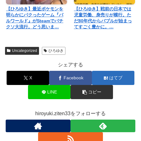
【ひろゆき】最近ポケモンを
【ひろゆき】戦前の日本では
明らかにパクったゲーム『パ
児童労働、身売りが横行。た
ルワールド』がSteamでバチ
だ80年代からバブルが始まっ
クソ大流行。どう思いま…
てすごく豊かに。…
Uncategorized
ひろゆき
シェアする
X
Facebook
はてブ
LINE
コピー
hiroyuki.ziten33をフォローする