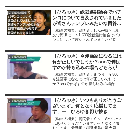
を買う時どれに一番お金をかけますか元
動画：時間は全ての傷を癒す. Meaux
Brune D00 ひろゆきさんの動画
【ひろゆき】総裁選討論会でパチ
Uncategorized
で、寄せられ...
ンコについて言及されていました
が皆さんテンプレみたいな回答で
面白かったですー ひろゆき切り
【動画の概要】質問者：しん@質問は短
抜き 20251008
文で簡潔に ￥1,600総裁選討論会でパチ
ンコについて言及されていましたが皆さ
んテンプレみたいな回答で面白かったで
す。パチンコ業界を消滅させてそこに携
わる人材やお金がほかの産業に向くよう
【ひろゆき】今漫画家になるには
Uncategorized
にしたほうが日本は...
何が正しいでしうか？snsで伸ば
すのか持ち込みの場合どちらが良
いと思いますか？ー ひろゆき切
【動画の概要】質問者：まつり ￥800
り抜き 20240314
今漫画家になるには何が正しいでしう
か？snsで伸ばすのか持ち込みの場合ど
ちらが良いと思いますか？元動画：知ら
なくてもクイズを正解するパターン。
CH'TI BLONDEを呑みながら 2024/03/14
【ひろゆき】いつもありがとうご
Uncategorized
...
ざいます。何となく応援してま
す。ー ひろゆき切り抜き
20240111
【動画の概要】質問者：Y K ￥800いつ
もありがとうございます。何となく応援
してます。元動画：能登半島に最大同時