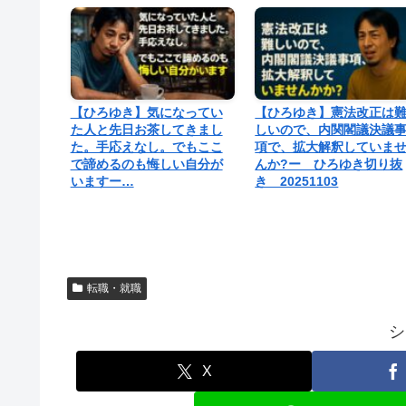
【ひろゆき】気になってい
【ひろゆき】憲法改正は
た人と先日お茶してきまし
しいので、内関閣議決議
た。手応えなし。でもここ
項で、拡大解釈していま
で諦めるのも悔しい自分が
んか?ー ひろゆき切り抜
いますー…
き 20251103
転職・就職
シ
X