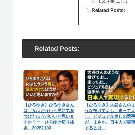
【文字起こし】
Related Posts:
Related Posts:
【ひろゆき】ひろゆきさん
【ひろゆき】大谷さんの
は、女はどういう男に気を
うな投げてよし、走って
つけたほうがいいと思いま
し、ビジュアル良しの選
すか？ー ひろゆき切り抜
が、まさか、日本人で実
き 20251103
するとは…