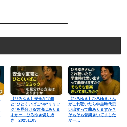
よ
【ひろゆき】安全な宝箱
【ひろゆき】ひろゆきさん
よ
と"ひとくいばこ"や"ミミッ
がこれ聴いたら学生時代思
手
ク"を見分ける方法はありま
い出すって曲ありますか？
現
すかー ひろゆき切り抜
そもそも音楽きいてました
き 20251103
かー…