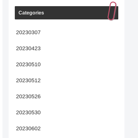
Categories
20230307
20230423
20230510
20230512
20230526
20230530
20230602