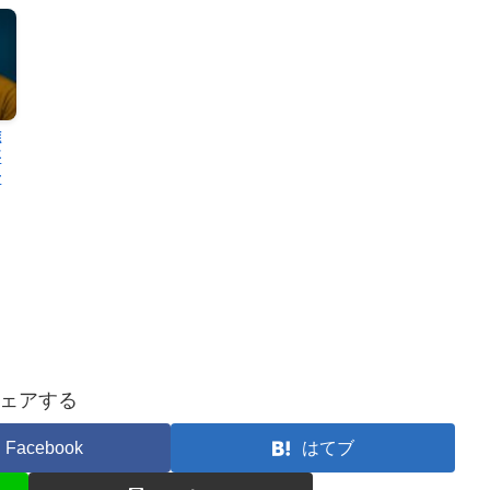
難
事
せ
ェアする
Facebook
はてブ