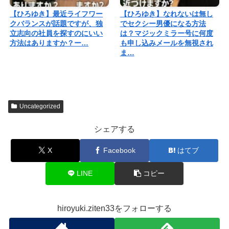
【ひろゆき】最近ライフワー
【ひろゆき】なれないは無し
クバランスが話題ですが、独
でセクシー男優になる方法
立志向の社員を探すのにいい
は？マジックミラー号に何度
方法はありますか？ー…
も申し込みメールを無視され
ま…
Uncategorized
シェアする
X
Facebook
はてブ
LINE
コピー
hiroyuki.ziten33をフォローする