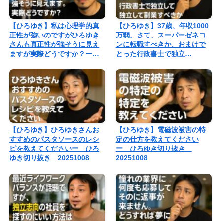
【ひろゆき】私は心理学的真
【ひろゆき】37歳、年収1000
正性が強いのですがひろゆき
万弱。さて、スーパーゼネコ
さんも真正性が強そうに見え
ンに転職すべきか、おまけで
ますが実際どうですか？ー…
とった行政書士で独立…
【ひろゆき】ひろゆきさんお
【ひろゆき】電磁波被害の特
すすめのパスタソースのレシ
定の仕方を教えてください
ピを教えてくださいー ひろ
ー ひろゆき切り抜き
ゆき切り抜き 20251008
20251008