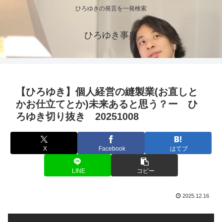
ひろゆきの発言を一発検索
ひろゆき事典
【ひろゆき】個人経営の縫製業(お直しと
かお仕立てとか)未来あると思う？ー ひ
ろゆき切り抜き 20251008
X
Facebook
はてブ
LINE
コピー
2025.12.16