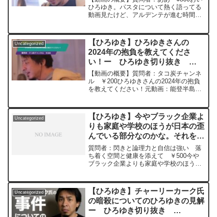
るよ、その4。Magners Irish Ciderを呑み
かしやがって。どうやってるのか
ひろゆき。パスタについて熱く語ってる
ながら。2024/02/16 V23
動画見たけど、アルデンテが進む時間計
教えてもらおうじゃないかー
https://www.youtube.com/watch?
算して食卓に出すなんて一流シェフみた
20230513
v=ZyS35TEeeg8****************************
いなことぬかしやがって。おもしろい、
**************ひろゆきさんの動画で、寄せ
どうやってるのか教えてもらおうじゃな
られた質問について、一問一答形式にし
【ひろゆき】ひろゆきさんの
Uncategorized
いか元動画：テストテ...
てみました。過去にこんな質問してるか
2024年の抱負を教えてくださ
な？と気になったことがあれば、下記の
い！ー ひろゆき切り抜き
サイトから検索してみてください。
20240111
https://hiroyuki-ziten.com/できるだけ、
【動画の概要】質問者：タコ炭チャンネ
多くの質問を今後も編集し、アップロー
ル ￥200ひろゆきさんの2024年の抱負
ドしていきますので、使いやすいと感じ
を教えてください！元動画：能登半島に
て頂けたら、いいね！やチャンネル登録
最大同時接続✖️30円の寄付をするよ、そ
をよろしくお願いします。
の２。ジョージアワインを呑みながら。
2024/01/11 J22 ひろゆきさん
【ひろゆき】今やブラック企業よ
Uncategorized
の...
りも家庭や学校のほうが日本の歪
んでいる部分なのかな。それを補
助などで正当化している風に思え
質問者：閃きと論理力と自信は強い 落
るー ひろゆき切り抜き
ち着く空間と健康を添えて ￥500今や
ブラック企業よりも家庭や学校のほうが
20240109
日本の歪んでいる部分なのかな。それを
補助などで正当化している風に思える。
元動画：能登半島に最大同時接続✖️20円
【ひろゆき】チャーリーカーク氏
Uncategorized
の寄付をするよ。ジョージアワインを呑
の暗殺についてのひろゆきの見解
みながら。2024/01/09 M22
ー ひろゆき切り抜き
https://www.youtube.com/watch?