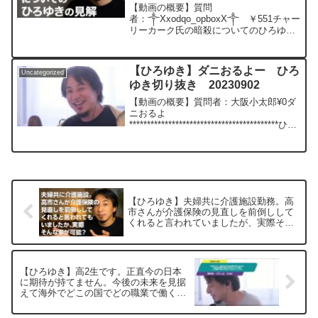
v=n7GsXYHnvKI&t=8s*********************
20250915
【動画の概要】質問
*********************ひろゆきさんの動画
者：༒Xxodqo_opboxX༒ ￥551チャー
で、寄せられた質問について、一問一答
リーカーク氏の暗殺についてのひろゆき
形式にしてみました。過去にこんな質問
の見解元動画：果実の木には石が投げら
してるかな？と気になったことがあれ
れる.Ar-Men IPA L20 ひろゆきさ
ば、下記のサイトから検索してみてくだ
んの動画で、寄せられた質問について、
さい。https://hiroyuki-ziten.com/できる
【ひろゆき】ダニおるよー ひろ
Uncategorized
一問一答形式...
だけ、多くの質問を今後も編集し、アッ
ゆき切り抜き 20230902
プロードしていきますので、使いやすい
【動画の概要】質問者：大阪小太郎¥0ダ
と感じて頂けたら、いいね！やチャンネ
ニおるよ
ル登録をよろしくお願いします。
******************************************ひろ
ゆきさんの動画で、寄せられた質問につ
いて、一問一答形式にしてみました。過
去にこんな質問してるかな？と気にな...
【ひろゆき】夫婦共に介護施設勤務。高
市さんが介護保険の見直しを前倒しして
くれると言われていましたが、実際そん
な事が可能？ー ひろゆき切り抜き
20251008
【ひろゆき】高2生です。正直今の日本
に期待が持てません。今後の未来を見据
えて海外でどこの国でどの職業で働くの
が良いか教えてくださいー ひろゆき切
り抜き 20250625