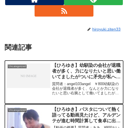
hiroyuki.ziten33
関連記事
【ひろゆき】幼馴染の会社が退職
Uncategorized
者が多く、力になりたいと思い働
いてましたがついに矛先が私へ向
き鬱と診断され退職。友人関係も
質問者：angel103angel ￥800幼馴染の
崩壊、LINEなどブロックー ひ
会社が退職者が多く、なんとか力になり
たいと思い右腕として働いてましたがつ
ろゆき切り抜き 20240216
いに矛先が私へ向き鬱と診断され退職。
最後もヒステリックに罵声を浴びせら
れ、友人関係も崩壊、LINEなどブロック
【ひろゆき】パスタについて熱く
Uncategorized
したいくらいショックを受けてますが共
語ってる動画見たけど、アルデン
通の友達も多い中、ブロックとかは流石
テが進む時間計算して食卓に出す
に大人げがないでしょうか。元動画：能
登半島に最大同時接続✖️50円の寄付をす
なんて一流シェフみたいなことぬ
【動画の概要】質問者：ああ ¥800おい