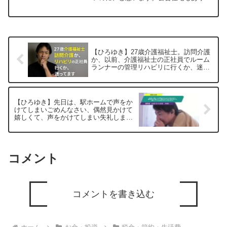
すが、年金生活の方が中心です！元動
画：FF16クリアしたよ。KARDANAKHI
ESTATE 2020 2023/09/19 M...
【ひろゆき】27歳介護福祉士。訪問介護
か、以前、介護福祉士の正社員でルーム
ランナーの管理リハビリに行くか、迷っ
てますー ひろゆき切り抜き 20250915
【ひろゆき】先日は、駅ホームで声をか
けてしまいごめんなさい、偶然見かけて
嬉しくて、声をかけてしまい失礼しまし
た。握手していただきありがとうござい
ましたー ひろゆき切り抜き 20250505
コメント
コメントを書き込む