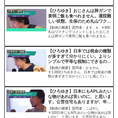
解しています。女として魅力がなく恋愛
経験ありませんが、人間が怖く結婚願望
【ひろゆき】おじさんは肺ガンで
子育て・教育
もない上、後世に...
衰弱ご飯も食べれません。通院難
しい状態。生保のため丸山ワクチ
ンを福祉を通さないといけないた
【動画の概要】質問者：ます。a ￥800
め受け入れていただけるかわかり
丸山ワクチンでコメントしましたおじさ
んは肺ガンで衰弱ご飯も食べれません通
ませんー ひろゆき切り抜き
院難しい状態医科大学に入院手続きを福
20250205
祉の方が申請していただければ可能だと
おもうのですが今駒込に入院してます生
【ひろゆき】日本では税金の種類
人生哲学・論破
活保護の場合転院は、...
が多すぎて分かりにくい。よりシ
ンプルで平等な税制にできるので
はないかと思うのですが、どう思
【動画の概要】質問者：かもやん
われますか？ー ひろゆき切り抜
￥1,000ひろゆきさん、日本では税金の種
類が多すぎて分かりにくいと感じていま
き 20241127
す。例えば、所得税、住民税、固定資産
税、社会保険料など、たくさんの税金が
国民に課されていますが、これを全て消
【ひろゆき】日本にもAPLみたい
日本・海外事情
費税に一本化することで...
な物があれば良いのに、と思いま
す。公営住宅もありますが、年金
生活の方が中心です！ー ひろゆ
【動画の概要】質問者：こばやし
き切り抜き 20230919
￥320日本にもAPLみたいな物があれば良
いのに、と思います。公営住宅もありま