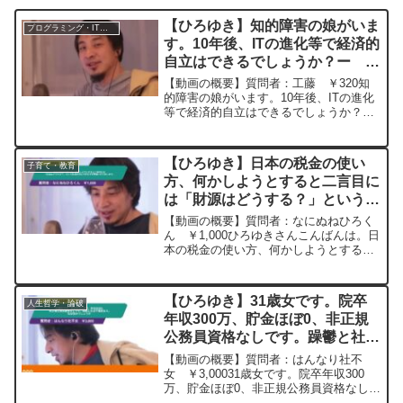
【ひろゆき】知的障害の娘がいま
プログラミング・IT業界
す。10年後、ITの進化等で経済的
自立はできるでしょうか？ー ひ
ろゆき切り抜き 20240111
【動画の概要】質問者：工藤 ￥320知
的障害の娘がいます。10年後、ITの進化
等で経済的自立はできるでしょうか？元
動画：能登半島に最大同時接続✖️30円の
寄付をするよ、その２。ジョージアワイ
ンを呑みながら。2024/01/11
【ひろゆき】日本の税金の使い
子育て・教育
J22 ...
方、何かしようとすると二言目に
は「財源はどうする？」という反
論が飛んできますが間違いだと思
【動画の概要】質問者：なにぬねひろく
います。ー ひろゆき切り抜き
ん ￥1,000ひろゆきさんこんばんは。日
本の税金の使い方、何かしようとすると
20231028
二言目には「財源はどうする？」という
反論が飛んできますが間違いだと思いま
す。予算は何に使うかを優先順位を付け
【ひろゆき】31歳女です。院卒
人生哲学・論破
て、総予算を決めて...
年収300万、貯金ほぼ0、非正規
公務員資格なしです。躁鬱と社会
不障害あり。私は詰みでしょうか
【動画の概要】質問者：はんなり社不
ー ひろゆき切り抜き
女 ￥3,00031歳女です。院卒年収300
万、貯金ほぼ0、非正規公務員資格なしで
20241201
す。躁鬱と社会不障害ありますが現在寛