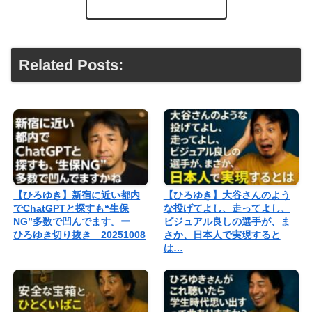
Related Posts:
【ひろゆき】新宿に近い都内
【ひろゆき】大谷さんのよう
でChatGPTと探すも“生保
な投げてよし、走ってよし、
NG”多数で凹んでます。ー
ビジュアル良しの選手が、ま
ひろゆき切り抜き 20251008
さか、日本人で実現すると
は…