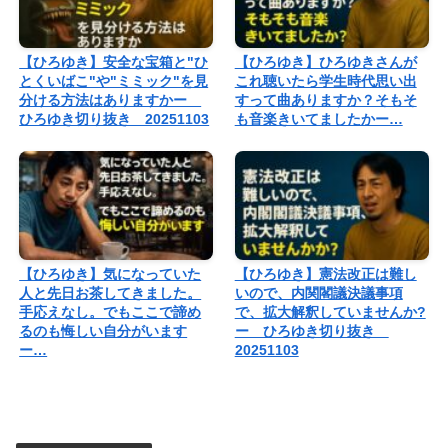
【ひろゆき】安全な宝箱と"ひ
【ひろゆき】ひろゆきさんが
とくいばこ"や"ミミック"を見
これ聴いたら学生時代思い出
分ける方法はありますかー
すって曲ありますか？そもそ
ひろゆき切り抜き 20251103
も音楽きいてましたかー…
【ひろゆき】気になっていた
【ひろゆき】憲法改正は難し
人と先日お茶してきました。
いので、内関閣議決議事項
手応えなし。でもここで諦め
で、拡大解釈していませんか?
るのも悔しい自分がいます
ー ひろゆき切り抜き
ー…
20251103