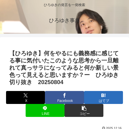
ひろゆきの発言を一発検索
ひろゆき事典
【ひろゆき】何をやるにも義務感に感じて
る事に気付いたこのような思考から一旦離
れて真っサラになってみると何か新しい景
色って見えると思いますか？ー ひろゆき
切り抜き 20250804
X
Facebook
はてブ
LINE
コピー
2025.12.16