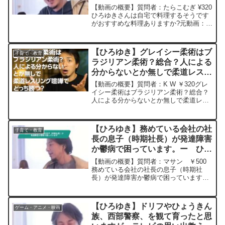
り抜き 20250205
【動画の概要】質問者：たらこむぎ ¥320
ひろゆきさんは自宅で料理するそうです
がおすすめな料理ありますか?元動画：ロ
ーマ人の町のタイトル回収しつつNamur
を呑みます。02/05W23 ひろゆき
さんの動画で、寄せられた質問につい
【ひろゆき】グレイシー柔術はブ
子育て・教育
て、一...
ラジリアン柔術？総合？人による
分からないとか無しで柔道レスリ
ング喧嘩でどっち勝つ？ー ひろ
【動画の概要】質問者：K W ￥320グレ
ゆき切り抜き 20251008
イシー柔術はブラジリアン柔術？総合？
人による分からないとか無しで柔道レス
リング喧嘩でどっち勝つ？元動画：昭和
の時代は2026年に終わったと言われる。
GUINNESS WEST INDIES PORT...
【ひろゆき】務めている会社の社
子育て・教育
長の息子（時期社長）が発達障害
か鬱病で困っています。ー ひろ
ゆき切り抜き 20240404
【動画の概要】質問者：マサン ￥500
務めている会社の社長の息子（時期社
長）が発達障害か鬱病で困っています。
（全く喋らない笑わない空気が読めない
仕事が遅いトイレがやたら長い等）周り
が優秀ならなんとかなると思いますがひ
【ひろゆき】ドリフやひょうきん
ゲーム・アニメ・映画
ろゆきさんはどう思います...
族、西部警察、を観て育ったと思