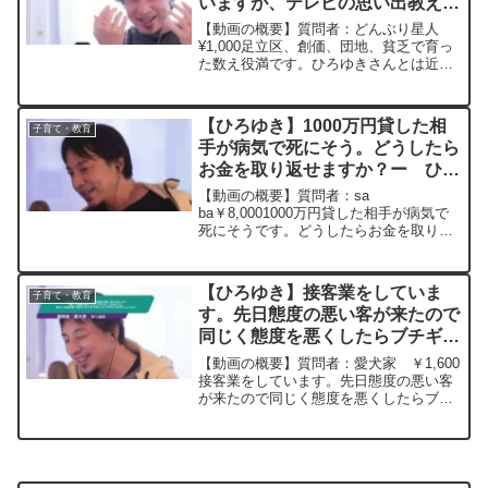
いますが、テレビの思い出教えて
くださいー ひろゆき切り抜き
【動画の概要】質問者：どんぶり星人
20241013
¥1,000足立区、創価、団地、貧乏で育っ
た数え役満です。ひろゆきさんとは近い
世代なので、ドリフやひょうきん族、西
部警察、ザ・ベストテン、ねるとん紅鯨
団あたりを観て育ったと思いますが、あ
【ひろゆき】1000万円貸した相
子育て・教育
の時代イケイケドン...
手が病気で死にそう。どうしたら
お金を取り返せますか？ー ひろ
ゆき切り抜き 20230728
【動画の概要】質問者：sa
ba￥8,0001000万円貸した相手が病気で
死にそうです。どうしたらお金を取り返
せますか？ 金銭消費貸借契約書は結んで
おり、唯一の家族である娘は大学生でパ
ニック障害があるかで連帯保証人にする
【ひろゆき】接客業をしていま
子育て・教育
のを拒否、収入の低い...
す。先日態度の悪い客が来たので
同じく態度を悪くしたらブチギレ
られました。このような偉そうな
【動画の概要】質問者：愛犬家 ￥1,600
客は言い返すとキチガイみたいに
接客業をしています。先日態度の悪い客
が来たので同じく態度を悪くしたらブチ
ブチギレるのでしょうか？ー
ギレられました。なので「単なる金と商
20240108
品のトレードなので客と店員は対等です
よ」と言ったら更にブチギレ。なぜ、こ
のような偉そうな客...