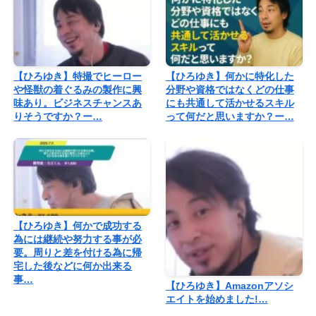
【ひろゆき】特撮でヒーロー
【ひろゆき】何かに特化した
や怪獣の着ぐるみの製作に興
分野や資格ではなくどの仕事
味あり。ビジネスチャンスあ
にも共通して活かせるスキル
りそうですか？ー…
って何だと思いますか？ー…
【ひろゆき】何かで成功する
為には継続や努力する事が必
要。周りと差を付ける為に帰
宅した後などに何か出来る
事…
【ひろゆき】Amazonアソシ
エイトを始めました!…