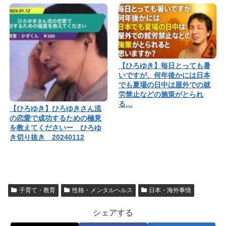
【ひろゆき】毎日とっても暑
いですが、何年後かには日本
でも夏場の日中は屋外での就
労禁止などの施策がとられ
る…
【ひろゆき】ひろゆきさん流
の恋愛で成功するための極意
を教えてくださいー ひろゆ
き切り抜き 20240112
子育て・教育
性格・メンタルヘルス
日本・海外事情
シェアする