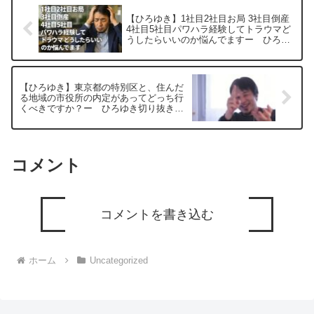
【ひろゆき】1社目2社目お局 3社目倒産
4社目5社目パワハラ経験してトラウマど
うしたらいいのか悩んでますー ひろゆ
き切り抜き 20250915
【ひろゆき】東京都の特別区と、住んだ
る地域の市役所の内定があってどっち行
くべきですか？ー ひろゆき切り抜き
20250519
コメント
コメントを書き込む
ホーム
Uncategorized