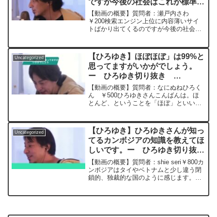
ですが今後の社会はこれが標準？
https://www.youtube.com/watch?
v=ZyS35TEeeg8****************************
自分が情弱なだけ？ー ひろゆき
【動画の概要】質問者：瀬戸内さわ
**************ひろゆきさんの動画で、寄せ
切り抜き 20231025
￥200検索エンジン上位に内容薄いサイ
られた質問について、一問一答形式にし
トばかり出てくるのですが今後の社会は
てみました。過去にこんな質問してるか
これが標準？自分が情弱なだけ？元動
な？と気になったことがあれば、下記の
画：分割統治の少数派冷遇。小諸のワイ
サイトから検索してみてください。
ンを呑みながら 2023/10/25 W23
https://hiroyuki-ziten.com/できるだけ、
【ひろゆき】ほぼほぼ」は99%と
Uncategorized
ひろゆきさ...
多くの質問を今後も編集し、アップロー
思ってますがいかがでしょう。
ドしていきますので、使いやすいと感じ
ー ひろゆき切り抜き
て頂けたら、いいね！やチャンネル登録
20250408
をよろしくお願いします。
【動画の概要】質問者：なにぬねひろく
ん ￥500ひろゆきさんこんばんは。ほ
とんど、ということを「ほぼ」といいま
すが、最近は「ほぼほぼ」ということが
あります。私の解釈は、「ほぼ」は
90%、つまり0.9で、小数第一位。そのと
【ひろゆき】ひろゆきさんが知っ
Uncategorized
なりにもう一回、ほぼ...
てるカンボジアの知識を教えてほ
しいです。ー ひろゆき切り抜
き 20230728
【動画の概要】質問者：shie seri￥800カ
ンボジアはタイやベトナムと少し違う閉
鎖的、独裁的な国のように感じます。カ
ンボジアについて調べてもほとんど見つ
けられないので、ひろゆきさんが知って
るカンボジアの知識を教えてほしいで
す。全然関係...