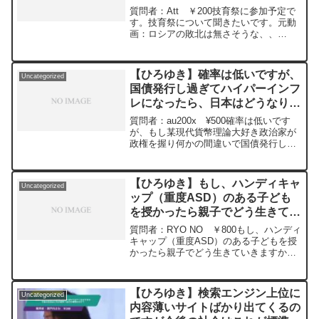
20240228
質問者：Att ￥200技育祭に参加予定で
す。技育祭について聞きたいです。元動
画：ロシアの敗北は無さそうな、、
Guillaume Dursusを呑みながら
2024/02/28 W22
https://www.youtube.com/watch?
【ひろゆき】確率は低いですが、
Uncategorized
v=GK3quBgoXnQ***************************
国債発行し過ぎてハイパーインフ
***************ひろゆきさんの動画で、寄
レになったら、日本はどうなりま
せられた質問について、一問一答形式に
してみました。過去にこんな質問してる
すか? ー ひろゆき切り抜き
質問者：au200x ¥500確率は低いです
かな？と気になったことがあれば、下記
20240930
が、もし某現代貨幣理論大好き政治家が
のサイトから検索してみてください。
政権を握り何かの間違いで国債発行し過
https://hiroyuki-ziten.com/できるだけ、
ぎてハイパーインフレになったら、日本
多くの質問を今後も編集し、アップロー
はどうなりますか? エネルギー自給率
ドしていきますので、使いやすいと感じ
11%、食料自給率カロリーベース38%の
て頂けたら、いいね！やチャンネル登録
【ひろゆき】もし、ハンディキャ
Uncategorized
日本が輸入か...
をよろしくお願いします。
ップ（重度ASD）のある子ども
を授かったら親子でどう生きてい
きますか？ー ひろゆき切り抜
質問者：RYO NO ￥800もし、ハンディ
き 20240216
キャップ（重度ASD）のある子どもを授
かったら親子でどう生きていきますか？
子どもは6歳ですごくピュアでかわいいで
すが将来が不安です元動画：能登半島に
最大同時接続✖️50円の寄付をするよ、そ
【ひろゆき】検索エンジン上位に
Uncategorized
の4。Magners Irish Ciderを呑みながら。
内容薄いサイトばかり出てくるの
2024/02/16 V23