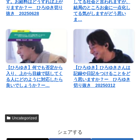
す。お給料はどうすれば上が
してる社会と言われますが、
りますか？ー ひろゆき切り
結局のところお金に一点化し
抜き 20250628
てる気がしますがどう思い
ま…
【ひろゆき】何でも否定から
【ひろゆき】ひろゆきさんは
入り、上から目線で話してく
記録や日記をつけることをど
る人にどのように対応したら
う思いますか？ー ひろゆき
良いでしょうか？ー…
切り抜き 20250312
Uncategorized
シェアする