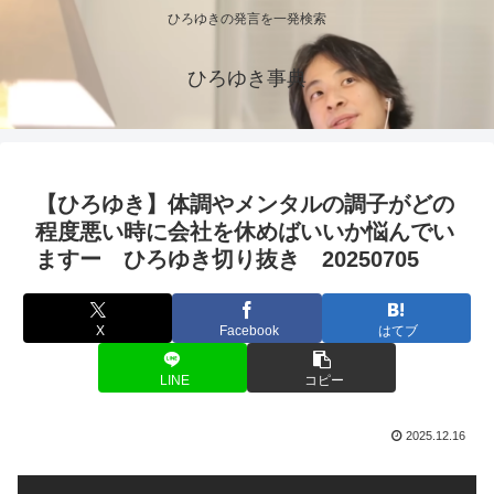
ひろゆきの発言を一発検索
ひろゆき事典
【ひろゆき】体調やメンタルの調子がどの
程度悪い時に会社を休めばいいか悩んでい
ますー ひろゆき切り抜き 20250705
X
Facebook
はてブ
LINE
コピー
2025.12.16