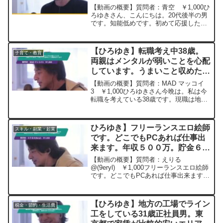
例代表制度のメリットとデメリッ
【動画の概要】質問者：青空 ￥1,000ひ
トを教えてほしいー ひろゆき切
ろゆきさん、こんにちは。20代後半の男
です。知能低めです。初めて応援したい
り抜き 20250604
政党（国民民主党）が出来て、数年前か
ら選挙に行き始めました。恥ずかしなが
ら、前回の衆議院選挙で比例代表制度を
【ひろゆき】転職考え中38歳。
子育て・教育
知りました。落選...
両親はメンタルが弱いことを心配
しています。うまいこと収めたく
ご教授ねがいますー ひろゆき切
【動画の概要】質問者：MAD マッコイ
り抜き 20240314
3 ￥1,000ひろゆきさん今晩は。私は今
転職を考えている38歳です。現職は地元
企業で職場イジメを受けていましす。大
手企業に面接の機会をいただきましたが
うっかり両親に面接を受けることを話し
ひろゆき】フリーランスエロ絵師
スキル・副業・起業
止められてます...
です。どこでもPCあれば仕事出
来ます。年収５００万。貯金６０
０万スウェーデンに移住したい
【動画の概要】質問者：えりる
ー ひろゆき切り抜き
@(9eryl) ￥1,000フリーランスエロ絵師
です。どこでもPCあれば仕事出来ます。
20250408
年収５００万。貯金６００万スウェーデ
ンに移住したいのですが、やっぱり無理
ですかね？ビザの為に結婚はしたくな
【ひろゆき】地方の工場でライン
税金・節約・生活費
い。就労ビザは調べ...
工をしている31歳正社員男。東