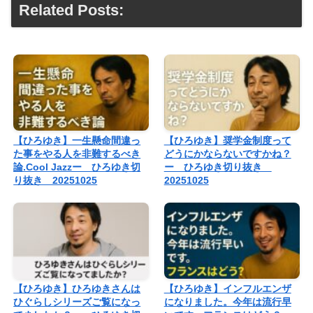
Related Posts:
【ひろゆき】一生懸命間違っ
【ひろゆき】奨学金制度って
た事をやる人を非難するべき
どうにかならないですかね？
論.Cool Jazzー ひろゆき切
ー ひろゆき切り抜き
り抜き 20251025
20251025
【ひろゆき】ひろゆきさんは
【ひろゆき】インフルエンザ
ひぐらしシリーズご覧になっ
になりました。今年は流行早