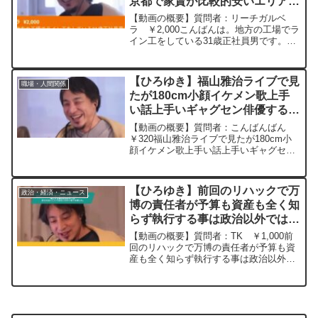
京都で家賃が比較的安いエリアへ
の引っ越しを考え中。精神病あ
【動画の概要】質問者：リーチガルベ
り。部屋を借りる方法は？ー ひ
ラ ￥2,000こんばんは。地方の工場でラ
イン工をしている31歳正社員男です。身
ろゆき切り抜き 20240516
につくスキルもなく、職場の人間関係も
悪く退職を考えております。今年の夏〜
冬くらいに退職し今は会社の寮に住んで
【ひろゆき】福山雅治ライブで見
職場・人間関係
いるため同時に寮も...
たが180cm小顔イケメン歌上手
い話上手いギャグセン俳優する声
優する。一体何者wー ひろゆき
【動画の概要】質問者：こんばんばん
切り抜き 20240112
￥320福山雅治ライブで見たが180cm小
顔イケメン歌上手い話上手いギャグセン
俳優する声優する。一体何者w元動画：
能登半島に最大同時接続✖️40円の寄付を
するよ、その３。Erdingerを呑みなが
【ひろゆき】前回のリハックで万
政治・経済・ニュース
ら。20...
博の責任者が予算も資産も全く知
らず執行する事は政治以外では許
されないことではないのかと怒り
【動画の概要】質問者：TK ￥1,000前
を感じた。ー ひろゆき切り抜
回のリハックで万博の責任者が予算も資
産も全く知らず執行する事は政治以外で
き 20231028
は許されないことではないのかと怒りを
感じた。国民を「将来の経済発展」を餌
に何も根拠が無く多額の血税をつぎ込む
のは詐欺でしかない...