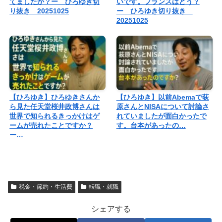
てましたか？ー ひろゆき切
いです。フランスはどう？
り抜き 20251025
ー ひろゆき切り抜き
20251025
【ひろゆき】ひろゆきさんか
【ひろゆき】以前Abemaで荻
ら見た任天堂桜井政博さんは
原さんとNISAについて討論さ
世界で知られるきっかけはゲ
れていましたが面白かったで
ームが売れたことですか？
す。台本があったの…
ー…
税金・節約・生活費
転職・就職
シェアする