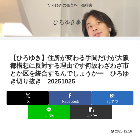
ひろゆきの発言を一発検索
ひろゆき事典
【ひろゆき】住所が変わる手間だけが大阪
都構想に反対する理由です何故わざわざ市
とか区を統合するんでしょうかー ひろゆ
き切り抜き 20251025
X
Facebook
はてブ
LINE
コピー
2025.12.16