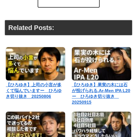
Related Posts:
【ひろゆき】上司の小言が多
【ひろゆき】果実の木には石
くて悩んでいますー ひろゆ
が投げられる.Ar-Men IPA L20
き切り抜き 20250806
ー ひろゆき切り抜き
20250915