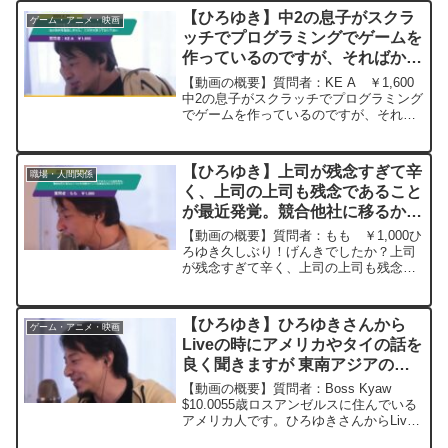
象的で難しい質問をされるらしく、これ
【ひろゆき】中2の息子がスクラ
ゲーム・アニメ・映画
から漫然と大学生...
ッチでプログラミングでゲームを
作っているのですが、そればかり
で、他の教科を勉強しません、こ
【動画の概要】質問者：KE A ￥1,600
のまま放っておいて良いー ひろ
中2の息子がスクラッチでプログラミング
でゲームを作っているのですが、それば
ゆき切り抜き 20250628
かりで、他の教科を勉強しません、この
まま放っておいて良いのか、ちゃんと5教
科やらせるべきなのか迷っています、ち
【ひろゆき】上司が残念すぎて辛
職場・人間関係
なみにタイプ...
く、上司の上司も残念であること
が最近発覚。競合他社に移るかど
うかの判断ポイントは賃金以外に
【動画の概要】質問者：もも ￥1,000ひ
何ですか？ー ひろゆき切り抜
ろゆき久しぶり！げんきでしたか？上司
が残念すぎて辛く、上司の上司も残念で
き 20240216
あることが最近発覚しました。その場
合、競合他社に移るかどうかの判断ポイ
ントは賃金以外に何ですか？元動画：能
【ひろゆき】ひろゆきさんから
ゲーム・アニメ・映画
登半島に最大同時接続...
Liveの時にアメリカやタイの話を
良く聞きますが 東南アジアの最
近問題が多いミャンマーに興味あ
【動画の概要】質問者：Boss Kyaw
りますか? ー ひろゆき切り抜
$10.0055歳ロスアンゼルスに住んでいる
アメリカ人です。ひろゆきさんからLive
き 20230317
の時にアメリカやタイの話を良く聞きま