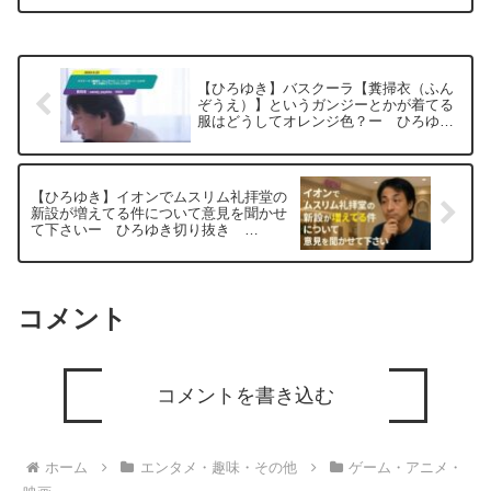
すが 東南アジアの最近問題が多いミャン
マーに興味ありますか? 私は最近ミャン
マ...
【ひろゆき】バスクーラ【糞掃衣（ふん
ぞうえ）】というガンジーとかが着てる
服はどうしてオレンジ色？ー ひろゆき
切り抜き 20250625
【ひろゆき】イオンでムスリム礼拝堂の
新設が増えてる件について意見を聞かせ
て下さいー ひろゆき切り抜き
20251025
コメント
コメントを書き込む
ホーム
エンタメ・趣味・その他
ゲーム・アニメ・