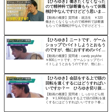
【ひろゆき】働きたくなくなった
ゲーム・アニメ・映画
ので精神科で診断書もらって休職
検討中なんですけどどう思います
か？ー ひろゆき切り抜き
【動画の概要】質問者：就活生 ￥320
20251025
働きたくなくなったので精神科で診断書
もらって休職検討中なんですけどどう思
いますか？貯金300万円です元動画： 一
生懸命間違った事をやる人を非難するべ
き論.Cool Jazz ひろゆきさんの
【ひろゆき】ニートです、ゲーム
ゲーム・アニメ・映画
動画で、...
ショップでバイトしようとおもう
のですが、他におすすめのバイト
などありましたら教えてください
【動画の概要】質問者：candy psykhe
ー ひろゆき切り抜き
￥800ニートです、ゲームショップでバ
イトしようとおもうのですが、他におす
20250625
すめのバイトなどありましたら教えてく
ださい元動画：一度の失敗は、二度目の
成功のための教訓。Bière de Meaux...
【ひろゆき】会話をする上で頭の
ゲーム・アニメ・映画
回転を速くするにはどうすればい
いですか？ー ひろゆき切り抜
き 20230318
【動画の概要】質問者：しっかりどら焼
き ￥1,600会話をする上で頭の回転を速
くするにはどうすればいいですか？春か
ら大学生で3年生の先輩から就活の話を聞
いたのですが、想定していないような抽