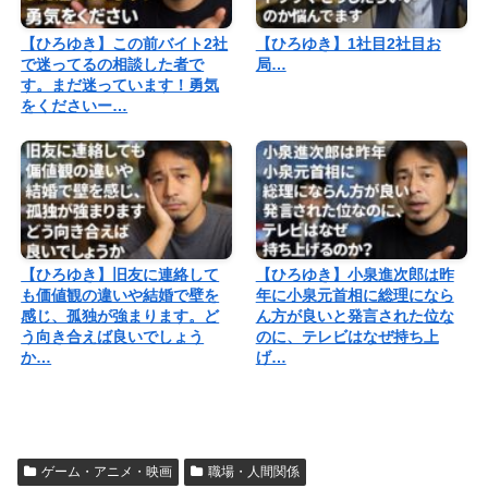
【ひろゆき】この前バイト2社
【ひろゆき】1社目2社目お
で迷ってるの相談した者で
局…
す。まだ迷っています！勇気
をくださいー…
【ひろゆき】旧友に連絡して
【ひろゆき】小泉進次郎は昨
も価値観の違いや結婚で壁を
年に小泉元首相に総理になら
感じ、孤独が強まります。ど
ん方が良いと発言された位な
う向き合えば良いでしょう
のに、テレビはなぜ持ち上
か…
げ…
ゲーム・アニメ・映画
職場・人間関係