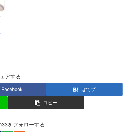
米
取
に
う
ェアする
Facebook
はてブ
コピー
ziten33をフォローする