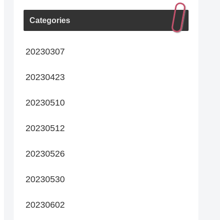
Categories
20230307
20230423
20230510
20230512
20230526
20230530
20230602