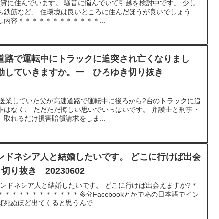
000今賃貸に住んでいます。 騒音に悩んでいて引越を検討中です。 少し
も鉄筋など、 住環境は良いところに住んだほうが良いでしょう
内容＊＊＊＊＊＊＊＊＊＊＊＊...
道路で運転中にトラックに追突され亡くなりまし
動していきますか。ー ひろゆき切り抜き
、 運送業していた父が高速道路で運転中に後ろから2台のトラックに追
非はなく、 ただただ悔しい思いでいっぱいです。 弁護士と刑事・
取れるだけ損害賠償請求をしま...
ンドネシア人と結婚したいです。 どこに行けば出会
り抜き 20230602
日のインドネシア人と結婚したいです。 どこに行けば出会えますか?＊
＊＊＊＊＊＊＊＊＊＊＊多分Facebookとかであの日本語でイン
死ぬほど出てくると思うんで...