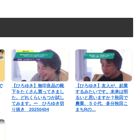
で
【ひろゆき】無印良品の靴
【ひろゆき】友人が、起業
う
下をたくさん買ってきまし
するみたいです。未来は明
た。どれくらいもつか試し
るいと思いますか？秋田で
てみます。ー ひろゆき切
農業、５０代、多分秋田こ
り抜き 20250404
まちRの…