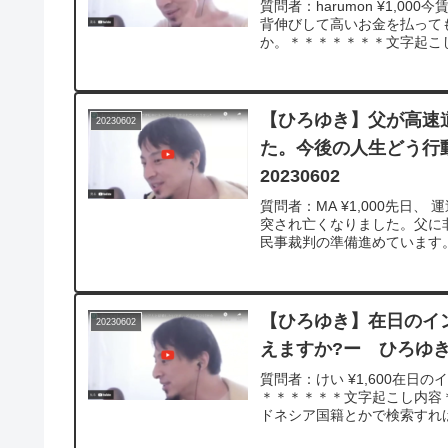
質問者：harumon ¥1,
背伸びして高いお金を払って
か。＊＊＊＊＊＊＊文字起こし
【ひろゆき】父が高速
20230602
た。今後の人生どう行
20230602
質問者：MA ¥1,000先日
突され亡くなりました。父に
民事裁判の準備進めています。
【ひろゆき】在日のイ
20230602
えますか?ー ひろゆき切
質問者：けい ¥1,600在
＊＊＊＊＊＊文字起こし内容＊
ドネシア国籍とかで検索すれば