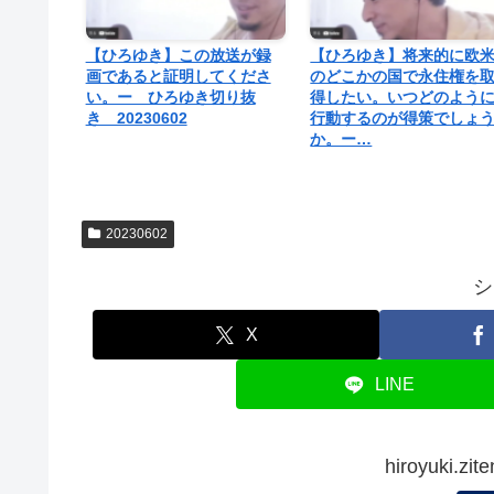
【ひろゆき】この放送が録
【ひろゆき】将来的に欧
画であると証明してくださ
のどこかの国で永住権を
い。ー ひろゆき切り抜
得したい。いつどのよう
き 20230602
行動するのが得策でしょ
か。ー…
20230602
シ
X
LINE
hiroyuki.