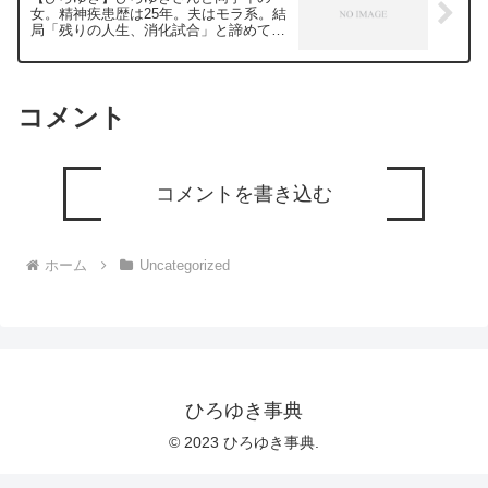
女。精神疾患歴は25年。夫はモラ系。結
局「残りの人生、消化試合」と諦めて考
えるよう努める事にしました。ー ひろ
ゆき切り抜き 20240310
コメント
コメントを書き込む
ホーム
Uncategorized
ひろゆき事典
© 2023 ひろゆき事典.