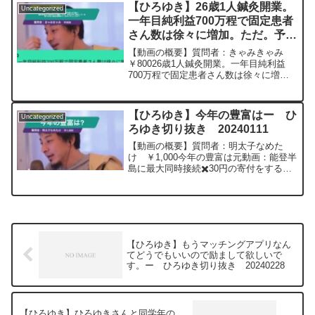
のですが有望でしょうか？難易度は高い
【ひろゆき】26歳1人鍼灸開業。
Uncategorized
でしょうか？ひろゆきさんの意見が聞き
一年目純利益700万程で固定患者
たいです元動画：能登半島に最大同時接
さん数は徐々に増加。ただ。予約
続✖️40円の寄付をするよ、その３。
Erdingerを呑みながら。2024/01/12
が全て埋まっている訳ではなく暇
【動画の概要】質問者：きゃみきゃみ
V23
な時間あり。まずいでしょうか？
￥80026歳1人鍼灸開業。一年目純利益
https://www.youtube.com/watch?
700万程で固定患者さん数は徐々に増え
ー ひろゆき切り抜き
v=c6MzCMgzBqw***************************
てます。新規も月15人来ます。ただ全て
20240111
***************ひろゆきさんの動画で、寄
予約が埋まっているわけではないので、
せられた質問について、一問一答形式に
仕事がなく暇な時間はゆっくりしていま
してみました。過去にこんな質問してる
【ひろゆき】今年の豊富はー ひ
Uncategorized
す。この状態でゆ...
かな？と気になったことがあれば、下記
ろゆき切り抜き 20240111
のサイトから検索してみてください。
【動画の概要】質問者：明太子なめた
https://hiroyuki-ziten.com/できるだけ、
け ￥1,000今年の豊富は元動画：能登半
多くの質問を今後も編集し、アップロー
島に最大同時接続✖️30円の寄付をする
ドしていきますので、使いやすいと感じ
よ、その２。ジョージアワインを呑みな
て頂けたら、いいね！やチャンネル登録
がら。2024/01/11 J22 ひろゆき
をよろしくお願いします。
さんの動画で、寄せられた質問につい
て、一...
【ひろゆき】もうマッチングアプリなん
てどうでもいいので励まして欲しいで
す。ー ひろゆき切り抜き 20240228
【ひろゆき】ひろゆきさんと同学年の