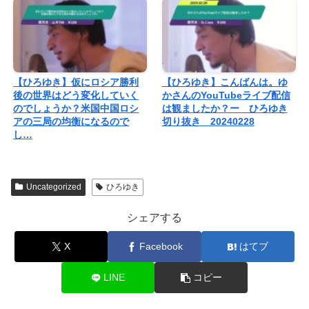
【ひろゆき】仮にロシア勝利
【ひろゆき】こんばんは。ゆ
後の世界はどう変化していく
かさんのYouTubeライブ配信
のでしょうか？米国中国ロシ
は観ましたか？ー ひろゆき
アの三局の均衡になるので
切り抜き 20240228
し…
Uncategorized
ひろゆき
シェアする
X
Facebook
はてブ
LINE
コピー