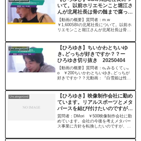
Uncategorized
すぎた時代に,な...
いて。以前ホリエモンこと堀江さ
んが北尾社長は骨の髄まで腐って
いると言っていましたがそれほど
【動画の概要】質問者：m.w
やばい人なのでしょうか。ー ひ
￥1,600SBIの北尾社長について。以前ホ
リエモンこと堀江さんが北尾社長は骨の
ろゆき切り抜き 20231025
髄まで腐っていると言っていましたがそ
れほどやばい人なのでしょうか。もしく
はただ仲が悪いだけでしょうか。SBI自
【ひろゆき】ちいかわとちいゆ
Uncategorized
体はそんなにやばいイ...
き､どっちが好きですか？？ー
ひろゆき切り抜き 20250404
【動画の概要】質問者：o｡みるくてぃ｡
o ￥200ちいかわとちいゆき､どっちが
好きですか？？元動画：『白雪姫は性暴
力の被害者?論』v20 Vexin。 ひ
ろゆきさんの動画で、寄せられた質問に
ついて、一問一答形式にしてみました。
【ひろゆき】映像制作会社に勤め
Uncategorized
過去にこ...
ています。リアルスポーツとメタ
バースを結び付けたいのですが有
望でしょうか？ー ひろゆき切り
質問者：DMori ￥500映像制作会社に勤
抜き 20240112
めています。会社の今後を考えメタバー
ス事業に方針を転換したいのですが、選
手に３６０度カメラをつけるなど、リア
ルスポーツとメタバースを結び付けたい