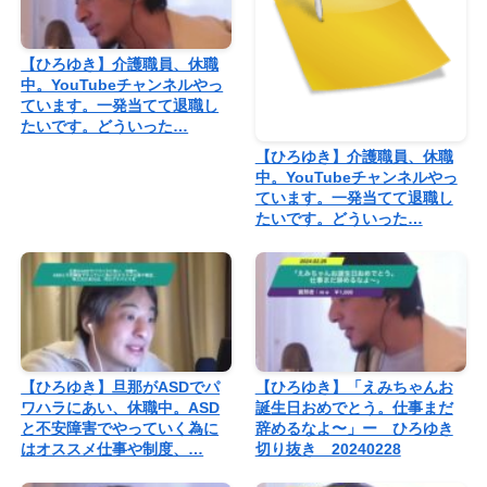
【ひろゆき】介護職員、休職
中。YouTubeチャンネルやっ
ています。一発当てて退職し
たいです。どういった…
【ひろゆき】介護職員、休職
中。YouTubeチャンネルやっ
ています。一発当てて退職し
たいです。どういった…
【ひろゆき】旦那がASDでパ
【ひろゆき】「えみちゃんお
ワハラにあい、休職中。ASD
誕生日おめでとう。仕事まだ
と不安障害でやっていく為に
辞めるなよ〜」ー ひろゆき
はオススメ仕事や制度、…
切り抜き 20240228