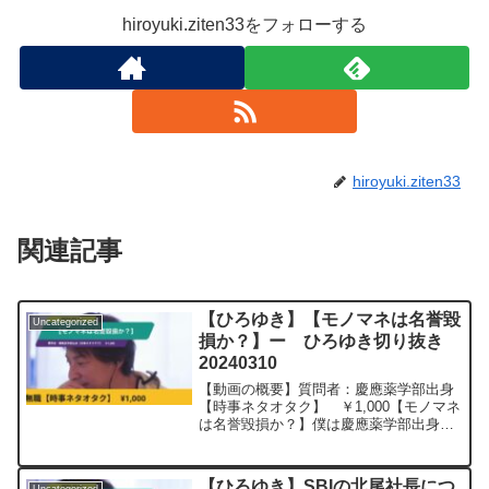
hiroyuki.ziten33をフォローする
hiroyuki.ziten33
関連記事
【ひろゆき】【モノマネは名誉毀
Uncategorized
損か？】ー ひろゆき切り抜き
20240310
【動画の概要】質問者：慶應薬学部出身
【時事ネタオタク】 ￥1,000【モノマネ
は名誉毀損か？】僕は慶應薬学部出身の
無職ですが,最近真木よう子さんがハリウ
ッドザコシショウに誇張されすぎて入院
しました。コンプライアンスが誇張され
【ひろゆき】SBIの北尾社長につ