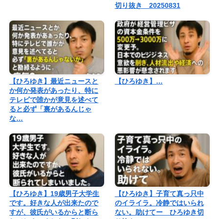
切り抜き 20250831
【ひろゆき】最近ニュースと
【ひろゆき】…
か何か発表があったり、特に
テレビで誰かが意見を述べて
ると必ず「裏があるんじゃ
な…
【ひろゆき】19歳男子大学生
【ひろゆき】子育て真っ只中
です。好きな人が出来たので
のイライラ。冷静ではいられ
すが、彼氏がいるからと断ら
ない。助けてー ひろゆき切