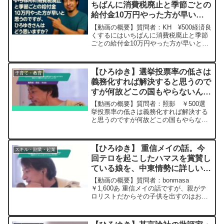
ちばんに消費税廃止と季節ごとの
給付金10万円やった方が早いと
思うのですが、ひろゆきさんはど
【動画の概要】質問者：KH ¥500経済良
う思いますか？ー ひろゆき切り
くするにはいちばんに消費税廃止と季節
ごとの給付金10万円やった方が早いと思
抜き 20251103
うのですが、ひろゆきさんはどう思いま
すか？元動画： 男性は最大値、女性は
日常を見られる.HIKARI BEER
【ひろゆき】選挙投票率の低さは
子育て・教育
L21 ...
義務化すれば解決すると思うので
すが何故どこの国もやらないんで
しょうか。ー ひろゆき切り抜
【動画の概要】質問者：照影 ￥500選
き 20240216
挙投票率の低さは義務化すれば解決する
と思うのですが何故どこの国もやらない
んでしょうか。今は政治に興味がない人
も強制されれば関心を持つはずです。教
育や納税が義務なのと同様で選挙参加も
【ひろゆき】 重信メイの話。今
スキル・副業・起業
義務にするべきです。元...
回テロを起こしたハマスを賞賛し
ている娘を、中東情勢に詳しいジ
ャーナリストとして、一般の論者
【動画の概要】質問者：bonmasa
として出演させていたことに怒っ
￥1,600あ 重信メイの話ですが、親がテ
ロリストだからその子供を出すのはおか
ていたのだと思います。ー
しい！という話ではなくて、今回テロを
20231014
起こしたハマスを賞賛している娘を、中
東情勢に詳しいジャーナリストとして、