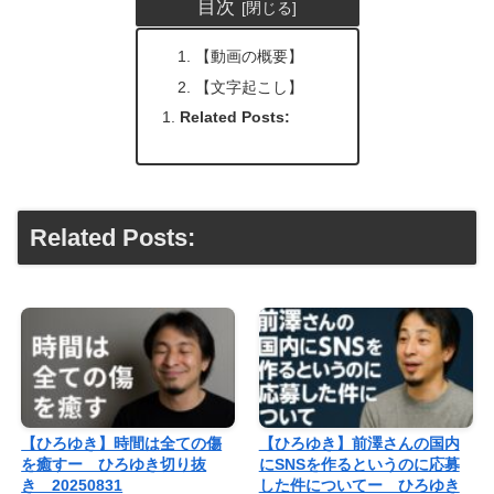
目次
【動画の概要】
【文字起こし】
Related Posts:
Related Posts:
【ひろゆき】時間は全ての傷
【ひろゆき】前澤さんの国内
を癒すー ひろゆき切り抜
にSNSを作るというのに応募
き 20250831
した件についてー ひろゆき