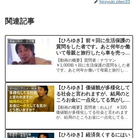
hiroyuki.ziten33
関連記事
【ひろゆき】前々回に生活保護の
税金・節約・生活費
質問をした者です。あと何年か働
いて母親と旅行したら車を売って
生活保護を受けて暮らしていこう
【動画の概要】質問者：ナウマン
と思います。ー ひろゆき切り抜
￥1,000前々回に生活保護の質問をした者
です。あと何年か働いて母親と旅行した
き 20230919
ら車を売って生活保護を受けて暮らして
いこうと思います。ひろゆきさんのおか
げで生きる希望を持てました。ありがと
【ひろゆき】価値観が多様化して
ゲーム・アニメ・映画
うございます。元動画：...
る社会と言われますが、結局のと
ころお金に一点化してる気がしま
すがどう思いますか？ー ひろゆ
【動画の概要】質問者：れんげ ￥320
き切り抜き 20251103
価値観が多様化してる社会と言われます
が、結局のところお金に一点化してる気
がしますがどう思いますか？元動画：
男性は最大値、女性は日常を見られ
る.HIKARI BEER L21 ひろゆき
【ひろゆき】経済良くするにはい
子育て・教育
さんの動画...