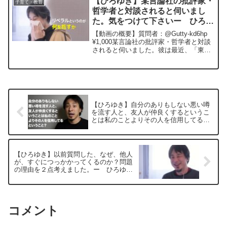
【ひろゆき】某言論社の批評家・
子育て・教育
一般の論者として...
哲学者と対談されると伺いまし
た。気をつけて下さいー ひろゆ
き切り抜き 20260126
【動画の概要】質問者：@Gutty-kd6hp
¥1,000某言論社の批評家・哲学者と対談
されると伺いました。彼は最近、「東大
以外は大学でない」「筑駒以外は高校と
認めない」「博士号のない者は評価しな
い」「若者はみんな馬鹿」といった発言
を繰り...
【ひろゆき】自分のありもしない悪い噂
を流す人と、友人が仲良くするというこ
とは私のことよりその人を信用してると
いうこと？ー ひろゆき切り抜き
20250831
【ひろゆき】以前質問した、なぜ、他人
が、すぐにつっかかってくるのか？問題
の理由を２点考えました。ー ひろゆき
切り抜き 20250519
コメント