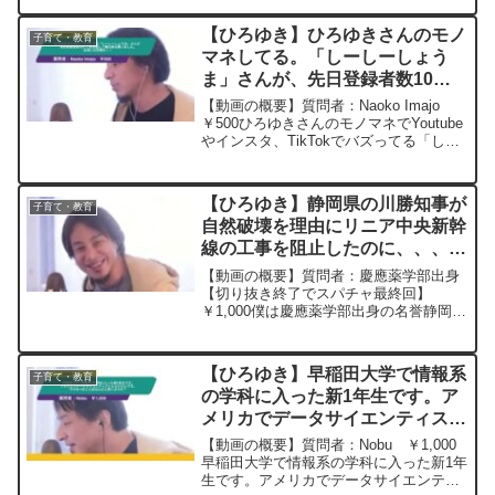
講義や研究など自分の時間を使わなけれ
ば回らず常に仕事が頭にあります。疲労
【ひろゆき】ひろゆきさんのモノ
子育て・教育
もたまり、このままで...
マネしてる。「しーしーしょう
ま」さんが、先日登録者数10万
人を突破して銀の盾を貰いまし
【動画の概要】質問者：Naoko Imajo
た。お祝いの言葉をー ひろゆき
￥500ひろゆきさんのモノマネでYoutube
やインスタ、TikTokでバズってる「しー
切り抜き 20240326
しーしょうま」さんが、先日登録者数10
万人を突破して銀の盾を貰いました。ひ
ろゆきさんの登録者数には遠く及び...
【ひろゆき】静岡県の川勝知事が
子育て・教育
自然破壊を理由にリニア中央新幹
線の工事を阻止したのに、、、
ー ひろゆき切り抜き
【動画の概要】質問者：慶應薬学部出身
20240404
【切り抜き終了でスパチャ最終回】
￥1,000僕は慶應薬学部出身の名誉静岡県
民ですが,静岡県の川勝知事が自然破壊を
理由にリニア中央新幹線の工事を阻止し
たのに,一次産業を馬鹿にして世界ランク
【ひろゆき】早稲田大学で情報系
子育て・教育
をアップしたせい...
の学科に入った新1年生です。ア
メリカでデータサイエンティスト
になりたいです。今やるべきこと
【動画の概要】質問者：Nobu ￥1,000
はなんだと思いますか？ー ひろ
早稲田大学で情報系の学科に入った新1年
生です。アメリカでデータサイエンティ
ゆき切り抜き 20230513