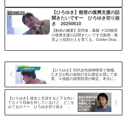
ストになりたいです。今持っている資格
はTOEIC975点と英検1級だけです。就職
で有利になるために今やるべきことはな
【ひろゆき】能登の復興支援の話
子育て・教育
んだと...
聞きたいですー ひろゆき切り抜
き 20250610
【動画の概要】質問者：鳳蝶 ￥320能登
の復興支援の話聞きたいです元動画：教
育より役割が人を育てる。Gulden Draak
M20 ひろゆきさんの動画で、寄
せられた質問について、一問一答形式に
してみました。過去にこんな質問してる
かな...
【ひろゆき】50代女性精神障害で無職。
亡き父が私の仮執行支払督促を隠して放
置、４億超の損害賠償が確定。本当に請
求きますか？ー ひろゆき切り抜き
20250705
【ひろゆき】彼女と共演すると下を向い
てカメラ目線を外しているけど、どこを
みてるの？ー ひろゆき切り抜き
20250915