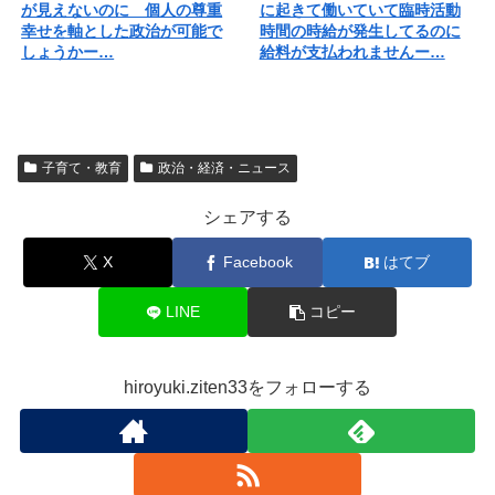
が見えないのに 個人の尊重
に起きて働いていて臨時活動
幸せを軸とした政治が可能で
時間の時給が発生してるのに
しょうかー…
給料が支払われませんー…
子育て・教育
政治・経済・ニュース
シェアする
X
Facebook
はてブ
LINE
コピー
hiroyuki.ziten33をフォローする