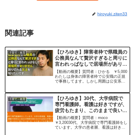
hiroyuki.ziten33
関連記事
【ひろゆき】障害者枠で県職員の
子育て・教育
公務員なんて贅沢すぎると周りに
言われっぱなしで居場所がありま
せん。割り切れる方法を知りたい
【動画の概要】質問者：ひかる ￥5,000
ですー ひろゆき切り抜き
わたしは身体の障害者枠で公安職の正規
で事務してます。しかし周囲は公安系で
20250804
バタバタしている部署に配属されほぼ放
置されてます。公務員なんてこんなもの
なのかと諦めつつ暇な業務中に勉強した
【ひろゆき】30代、大学病院で
子育て・教育
りしてます。障害者...
専門看護師。看護は好きですが、
疲労もたまり、このままで良いの
かと悩み中。クリニック開業の誘
【動画の概要】質問者：moco
いもあり。ひろゆきさんなら、こ
￥3,20030代、大学病院で専門看護師をし
ています。大学の患者層、看護は好きで
の転職をどう考えますか？ー
すが、通常業務も超勤で、専門の仕事、
20230915