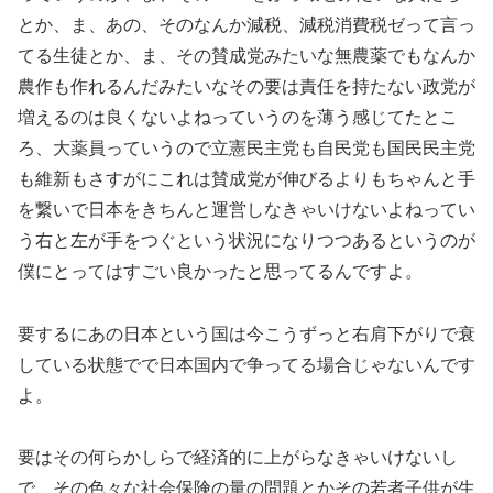
とか、ま、あの、そのなんか減税、減税消費税ゼって言っ
てる生徒とか、ま、その賛成党みたいな無農薬でもなんか
農作も作れるんだみたいなその要は責任を持たない政党が
増えるのは良くないよねっていうのを薄う感じてたとこ
ろ、大薬員っていうので立憲民主党も自民党も国民民主党
も維新もさすがにこれは賛成党が伸びるよりもちゃんと手
を繋いで日本をきちんと運営しなきゃいけないよねってい
う右と左が手をつぐという状況になりつつあるというのが
僕にとってはすごい良かったと思ってるんですよ。
要するにあの日本という国は今こうずっと右肩下がりで衰
している状態でで日本国内で争ってる場合じゃないんです
よ。
要はその何らかしらで経済的に上がらなきゃいけないし
で、その色々な社会保険の量の問題とかその若者子供が生