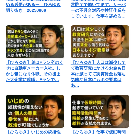
める必要があるー ひろゆき
常駐？で働いてます。サーバ
切り抜き 20250806
ーの不具合対応や検証作業を
しています。仕事を辞める…
【ひろゆき】弟はFラン卒のく
【ひろゆき】人口は減少して
せに自動車メーカー入社。し
て教育研究にかけるお金も日
かし鬱になり休職。その後ま
本は減ってて実質賃金も落ち
た大企業に就職。Fランで…
気味な日本にもポジ要素は
あ…
【ひろゆき】いじめの統括性
【ひろゆき】仕事で仮眠時間