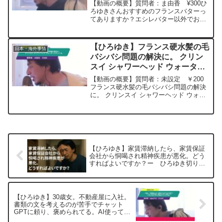
ます。ー ひろゆき切り抜き
【動画の概要】質問者：ま由香 ¥300ひ
20240516
ろゆきさんおすすめのフランスバターっ
てありますか？エシレバター以外でお願
いします。元動画：日本は出来ない理由
を探す人が出世する。La Divineを呑みな
がら 2024/05/16 J20 ひろ...
【ひろゆき】フランス硬水髪の毛
日本・海外事情
バシバシ問題の解決に。 クリン
スイ シャワーヘッド ウォーター
クチュールー ひろゆき切り抜
【動画の概要】質問者：未設定 ￥200
き 20240228
フランス硬水髪の毛バシバシ問題の解決
に。 クリンスイ シャワーヘッド ウォー
タークチュール元動画：ロシアの敗北は
無さそうな、、Guillaume Dursusを呑み
ながら 2024/02/28 W22 ...
【ひろゆき】家賃滞納したら、家賃保証
会社から恫喝され精神疾患が悪化。どう
すればよいですか？ー ひろゆき切り抜
き 20251025
【ひろゆき】30歳女。不動産屋に入社。
書類の文を考えるのが苦手でチャット
GPTに頼り、褒められてる。AI使ってる
と言うか悩んでますが無能がバレるので