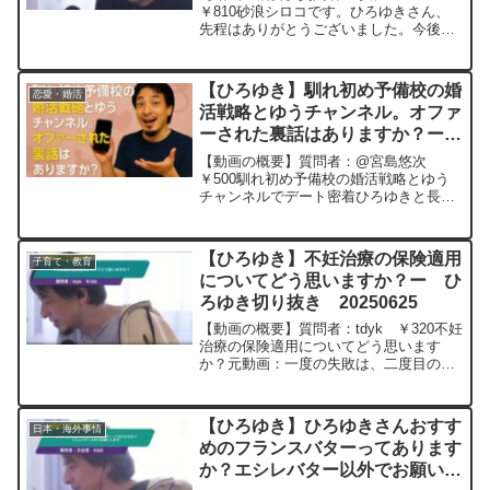
き 20250604
￥810砂浪シロコです。ひろゆきさん、
先程はありがとうございました。今後の
人生について色々と考えてみようと思い
ます元動画：来年、お米の値段はまたあ
がるよ ひろゆきさんの動画で、
【ひろゆき】馴れ初め予備校の婚
恋愛・婚活
寄せられた質問について、...
活戦略とゆうチャンネル。オファ
ーされた裏話はありますか？ー
ひろゆき切り抜き 202051129
【動画の概要】質問者：@宮島悠次
￥500馴れ初め予備校の婚活戦略とゆう
チャンネルでデート密着ひろゆきと長く
続く秘訣がわかりましたと言うタイトル
で見たのですがオファーされた裏話はあ
りますか？元動画： 蒔かぬ種は生えぬ
【ひろゆき】不妊治療の保険適用
子育て・教育
PanameIPA ...
についてどう思いますか？ー ひ
ろゆき切り抜き 20250625
【動画の概要】質問者：tdyk ￥320不妊
治療の保険適用についてどう思います
か？元動画：一度の失敗は、二度目の成
功のための教訓。Bière de Meaux
W23 ひろゆきさんの動画で、寄
せられた質問について、一問一答形式に
【ひろゆき】ひろゆきさんおすす
日本・海外事情
してみ...
めのフランスバターってあります
か？エシレバター以外でお願いし