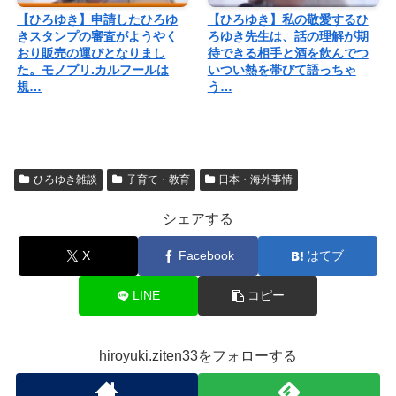
【ひろゆき】申請したひろゆ
【ひろゆき】私の敬愛するひ
きスタンプの審査がようやく
ろゆき先生は、話の理解が期
おり販売の運びとなりまし
待できる相手と酒を飲んでつ
た。モノプリ.カルフールは
いつい熱を帯びて語っちゃ
規…
う…
ひろゆき雑談
子育て・教育
日本・海外事情
シェアする
X
Facebook
はてブ
LINE
コピー
hiroyuki.ziten33をフォローする