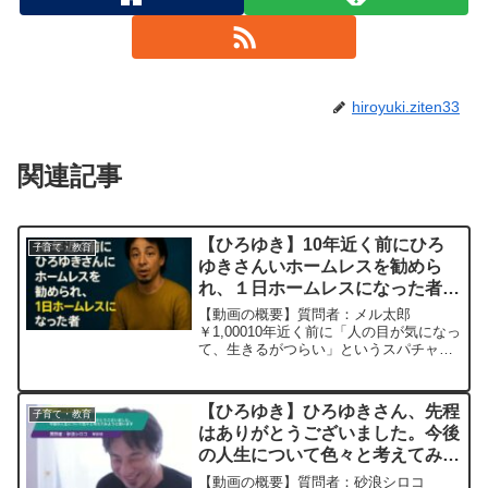
hiroyuki.ziten33
関連記事
【ひろゆき】10年近く前にひろ
子育て・教育
ゆきさんいホームレスを勧めら
れ、１日ホームレスになった者。
ー ひろゆき切り抜き
【動画の概要】質問者：メル太郎
20251025
￥1,00010年近く前に「人の目が気になっ
て、生きるがつらい」というスパチャを
したところ、ホームレスになったらいい
とアドバイスをいただき、１日ホームレ
スになった者です。 その節は有難うござ
【ひろゆき】ひろゆきさん、先程
子育て・教育
いました。その後結...
はありがとうございました。今後
の人生について色々と考えてみよ
うと思いますー ひろゆき切り抜
【動画の概要】質問者：砂浪シロコ