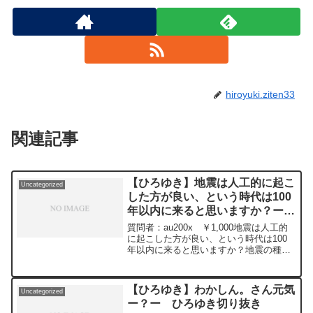
hiroyuki.ziten33
関連記事
【ひろゆき】地震は人工的に起こ
Uncategorized
した方が良い、という時代は100
年以内に来ると思いますか？ー
ひろゆき切り抜き 20240109
質問者：au200x ￥1,000地震は人工的
に起こした方が良い、という時代は100
年以内に来ると思いますか？地震の種類
によりますが、日本では主に四大プレー
トが沈み込んで溜まったエネルギーが一
気に開放される事で起きます。なので地
【ひろゆき】わかしん。さん元気
Uncategorized
震はいつか来るのであれば、例えば10年
ー？ー ひろゆき切り抜き
に一度など小まめに発散させて、任意の