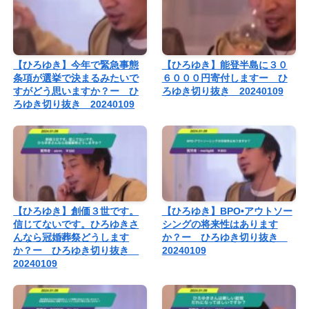
【ひろゆき】今年で緊急事態
【ひろゆき】能登半島に３０
条項が選挙で決まるみたいで
６０００円寄付しますー ひ
すがどう思いますか？ー ひ
ろゆき切り抜き 20240109
ろゆき切り抜き 20240109
【ひろゆき】創価３世です。
【ひろゆき】BPO•アウトソー
信じてないです。ひろゆきさ
シングの将来性はあります
んなら冠婚葬祭どうします
か？ー ひろゆき切り抜き
か？ー ひろゆき切り抜き
20240109
20240109