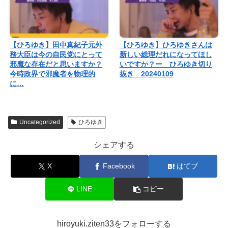
【ひろゆき】田中真紀子元外
【ひろゆき】ひろゆきさんは
務大臣は今の自民党にとって
新しい総理だれになってほし
邪魔な存在だと思いますか？
いですか？ー ひろゆき切り
今時政界で邪魔者を物理的
抜き 20240109
に…
Uncategorized
ひろゆき
シェアする
X
Facebook
はてブ
LINE
コピー
hiroyuki.ziten33をフォローする