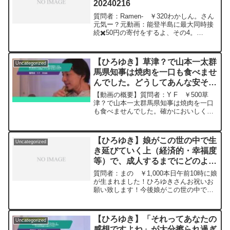
20240216
出来るだけタイミングで発生させて皆で
備える。というやり方が将来的に来るの
質問者：Ramen- ￥320わかしん。さん
では？と思ってます。技術的な側面と政
元気ー？元動画：能登半島に最大同時接
治的側面の壁がありますが元動画：能登
続✖️50円の寄付をするよ、その4。
半島に最大同時接続✖️20円の寄付をする
Magners Irish Ciderを呑みながら。
よ。ジョージアワインを呑みながら。
2024/02/16 V23
2024/01/09 M22
https://www.youtube.com/watch?
https://www.youtube.com/watch?
【ひろゆき】草津？で山本一太群
Uncategorized
v=ZyS35TEeeg8****************************
v=n7GsXYHnvKI&t=8s*********************
馬県知事は焼肉を一口も食べませ
**************ひろゆきさんの動画で、寄せ
*********************ひろゆきさんの動画
んでした。どうしてあんな安そう
られた質問について、一問一答形式にし
で、寄せられた質問について、一問一答
てみました。過去にこんな質問してるか
な肉をひろゆきさんは美味しそう
形式にしてみました。過去にこんな質問
【動画の概要】質問者：Y F ￥500草
な？と気になったことがあれば、下記の
してるかな？と気になったことがあれ
に食べれるのですか？ー ひろゆ
津？で山本一太群馬県知事は焼肉を一口
サイトから検索してみてください。
ば、下記のサイトから検索してみてくだ
も食べませんでした。確かにおいしくな
き切り抜き 20240216
https://hiroyuki-ziten.com/できるだけ、
さい。https://hiroyuki-ziten.com/できる
さそうな肉でした。（すみません）どう
多くの質問を今後も編集し、アップロー
だけ、多くの質問を今後も編集し、アッ
してあんな安そうな肉をひろゆきさんは
ドしていきますので、使いやすいと感じ
プロードしていきますので、使いやすい
美味しそうに食べれるのですか？偽善者
て頂けたら、いいね！やチャンネル登録
【ひろゆき】娘がこの世の中で生
と感じて頂けたら、いいね！やチャンネ
Uncategorized
ですか？すみません。...
をよろしくお願いします。
き延びていく上（経済的・幸福度
ル登録をよろしくお願いします。
等）で、成人するまでにどのよう
な教育を家庭内でしていけばいい
質問者：まの ￥1,000本日午前10時に娘
と思いますか？？ー ひろゆき切
が生まれました！ひろゆきさんお祝いお
願い致します！今後娘がこの世の中で生
り抜き 20240310
き延びていく上（経済的・幸福度等）
で、成人するまでにどのような教育を家
庭内でしていけばいいと思いますか？？
【ひろゆき】「それってあなたの
Uncategorized
元動画：パートタイム、フルタイム、エ
感想ですよね」が大分擦られ過ぎ