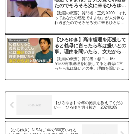
クストラタイム。Nina Blancaを呑みなが
たのでそろそろ次に来るひろゆき
ら 2024/03/10 D21
https://www.youtube.com/watch?
氏構文を教えて下さいー ひろゆ
【動画の概要】質問者：正気 ¥200「それ
v=wBbQ9cp_Mx8***************************
き切り抜き 20241107
ってあなたの感想ですよね」が大分擦ら
***************ひろゆきさんの動画で、寄
れ過ぎたのでそろそろ次に来るひろゆき
せられた質問について、一問一答形式に
氏構文を教えて下さい元動画：アタリの
してみました。過去にこんな質問してる
ないクジ引き。Blue Coast Ambréを呑み
かな？と気になったことがあれば、下記
ながら。2024/11/07 J23 ...
のサイトから検索してみてください。
【ひろゆき】高市総理を応援して
Uncategorized
https://hiroyuki-ziten.com/できるだけ、
ると義母に言ったら私は嫌いとの
多くの質問を今後も編集し、アップロー
事。理由を聞いたら、女だから
ドしていきますので、使いやすいと感じ
よ！と怒られましたー ひろゆき
て頂けたら、いいね！やチャンネル登録
【動画の概要】質問者：@ヨコ-f6z
をよろしくお願いします。
切り抜き 202051129
￥500高市総理を応援してると義母に言
ったら私は嫌いとの事。理由を聞いた
ら、女だからよ！と怒られました。時代
錯誤な考え方が染み付いているみたいで
す。何とかなりませんか？元動画： 蒔
かぬ種は生えぬ Pa...
【ひろゆき】今年の抱負を教えてくださ
いー ひろゆき切り抜き 20240109
【ひろゆき】NISAに1年で360万いれる