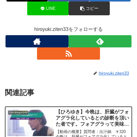
LINE
コピー
hiroyuki.ziten33をフォローする
hiroyuki.ziten33
関連記事
【ひろゆき】今晩は、肝臓がフォ
Uncategorized
アグラ化しているとの診断を頂い
た者です。フォアグラって美味し
いの？ー ひろゆき切り抜き
【動画の概要】質問者：出汁鍋 ￥320
20240516
今晩は、肝臓がフォアグラ化していると