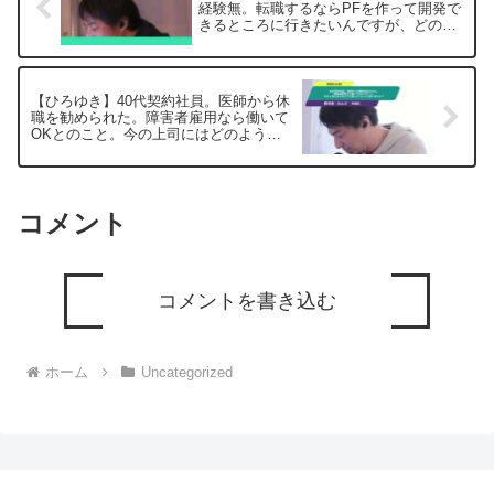
経験無。転職するならPFを作って開発で
きるところに行きたいんですが、どのよ
うな会社を狙えば良いでしょうかー ひ
ろゆき切り抜き 20250109
【ひろゆき】40代契約社員。医師から休
職を勧められた。障害者雇用なら働いて
OKとのこと。今の上司にはどのように
話したらいいと思いますか？ー ひろゆ
き切り抜き 20250505
コメント
コメントを書き込む
ホーム
Uncategorized