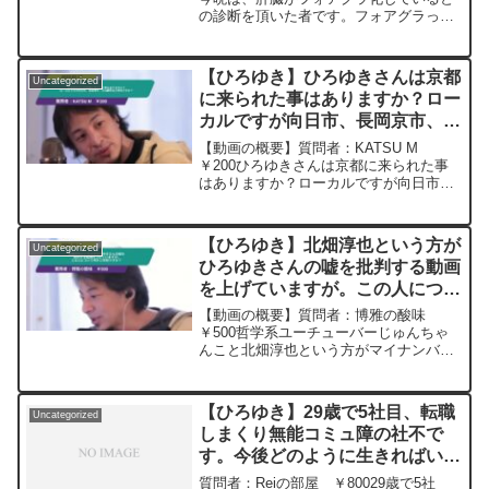
の診断を頂いた者です。フォアグラって
美味しいの？元動画：日本は出来ない理
由を探す人が出世する。La Divineを呑み
ながら 2024/05/16 J20 ひろ...
【ひろゆき】ひろゆきさんは京都
Uncategorized
に来られた事はありますか？ロー
カルですが向日市、長岡京市、大
山崎町はご存知ですか？ー ひろ
【動画の概要】質問者：KATSU M
ゆき切り抜き 20230317
￥200ひろゆきさんは京都に来られた事
はありますか？ローカルですが向日市、
長岡京市、大山崎町はご存知ですか？元
動画：ABEMA primeから続いて。Appie
french IPAを吞みながら。202...
【ひろゆき】北畑淳也という方が
Uncategorized
ひろゆきさんの嘘を批判する動画
を上げていますが。この人につい
て何かご存知ですか？ー ひろゆ
【動画の概要】質問者：博雅の酸味
き切り抜き 20241013
￥500哲学系ユーチューバーじゅんちゃ
んこと北畑淳也という方がマイナンバー
に対しての批判動画をあげたり、マイナ
ンバー批判著書を出したり、ひろゆきさ
んの嘘を批判する動画を上げています
【ひろゆき】29歳で5社目、転職
Uncategorized
が。この人について何かご存...
しまくり無能コミュ障の社不で
す。今後どのように生きればいい
と思いますか？ー ひろゆき切り
質問者：Reiの部屋 ￥80029歳で5社