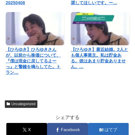
20250408
奨してほしいです。ー…
【ひろゆき】ひろゆきさん
【ひろゆき】最近結婚。2人と
が、以前から株価について、
も個人事業主。私は貯金あ
『僕は現金に戻してるよー
る。彼はあまり貯金ありませ
っ』と警鐘を鳴らしてた。ト
ん。…
ラン…
Uncategorized
シェアする
X
Facebook
はてブ