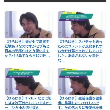
【ひろゆき】娘がセブ島留学
【ひろゆき】スパチャを送っ
経験ありなのですがセブ島と
たのにコメントが反映されず
日本の半移住はどう思います
お金だけ落とされてしまいま
か？バリ島でなら月10万円…
した。返金されないか自分
な…
【ひろゆき】TikTok などは切
【ひろゆき】生活保護を健常
り抜き許可は出していますか?
者に推奨しないでほしいで
ー ひろゆき切り抜き
す。その代わりに安楽死を推