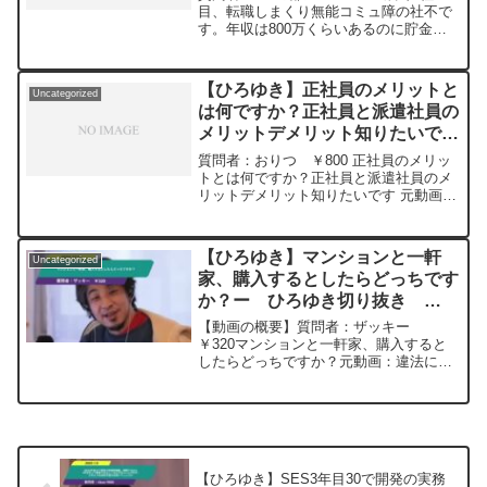
抜き 20240216
目、転職しまくり無能コミュ障の社不で
す。年収は800万くらいあるのに貯金は
年200万程度しかできず。生活水準は上
がってしまってますが、会社員が辛いで
す。今後どのように生きればいいと思い
【ひろゆき】正社員のメリットと
Uncategorized
ますか？スキルがないので動画編集の勉
は何ですか？正社員と派遣社員の
強はしてます。元動画：能登半島に最大
メリットデメリット知りたいです
同時接続✖️50円の寄付をするよ、その4。
Magners Irish Ciderを呑みながら。
ー ひろゆき切り抜き
質問者：おりつ ￥800 正社員のメリッ
2024/02/16 V23
20240326
トとは何ですか？正社員と派遣社員のメ
https://www.youtube.com/watch?
リットデメリット知りたいです 元動画：
v=ZyS35TEeeg8****************************
社会的成功者を子供扱いする庶民。Paix
**************ひろゆきさんの動画で、寄せ
Dieuを呑みながら 2024/03/26 M20
られた質問について、一問一答形式にし
てみました。過去にこんな質問してるか
【ひろゆき】マンションと一軒
Uncategorized
な？と気になったことがあれば、下記の
家、購入するとしたらどっちです
サイトから検索してみてください。
か？ー ひろゆき切り抜き
https://hiroyuki-ziten.com/できるだけ、
20241201
多くの質問を今後も編集し、アップロー
【動画の概要】質問者：ザッキー
ドしていきますので、使いやすいと感じ
￥320マンションと一軒家、購入すると
て頂けたら、いいね！やチャンネル登録
したらどっちですか？元動画：違法に入
をよろしくお願いします。
手した証拠を無視出来るか？Bellrose
IPA。2024/12/01 D2 ひろゆきさ
んの動画で、寄せられた質問について、
一...
【ひろゆき】SES3年目30で開発の実務