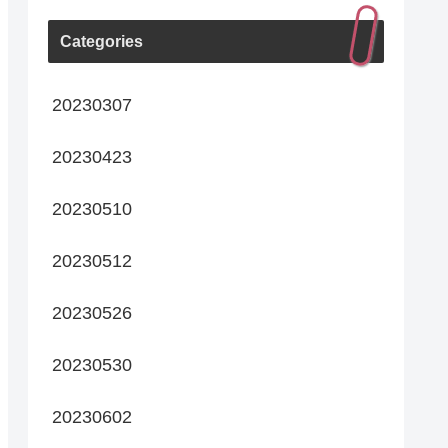
Categories
20230307
20230423
20230510
20230512
20230526
20230530
20230602