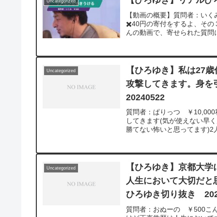
【ひろゆき】リアルひろ
Uncategorized
【動画の概要】質問者：いく
✖️40円の寄付をするよ、その３
んの動画で、寄せられた質問に
【ひろゆき】私は27
Uncategorized
攻撃してきます。身を
20240522
質問者：ぱりっつ ￥10,0
してきます(気が使えない早く
勝てない怖いと思ってます)2
【ひろゆき】京都大学
Uncategorized
人生において大切だと
ひろゆき切り抜き 2024
質問者：おぬーの ￥500