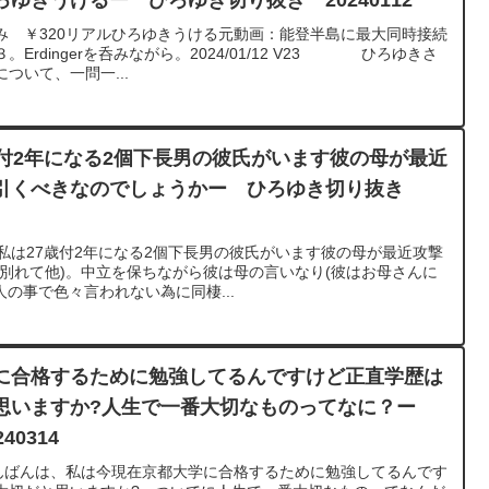
ゆきうけるー ひろゆき切り抜き 20240112
み ￥320リアルひろゆきうける元動画：能登半島に最大同時接続
。Erdingerを呑みながら。2024/01/12 V23 ひろゆきさ
ついて、一問一...
歳付2年になる2個下長男の彼氏がいます彼の母が最近
引くべきなのでしょうかー ひろゆき切り抜き
00私は27歳付2年になる2個下長男の彼氏がいます彼の母が最近攻撃
別れて他)。中立を保ちながら彼は母の言いなり(彼はお母さんに
人の事で色々言われない為に同棲...
に合格するために勉強してるんですけど正直学歴は
思いますか?人生で一番大切なものってなに？ー
0314
こんばんは、私は今現在京都大学に合格するために勉強してるんです