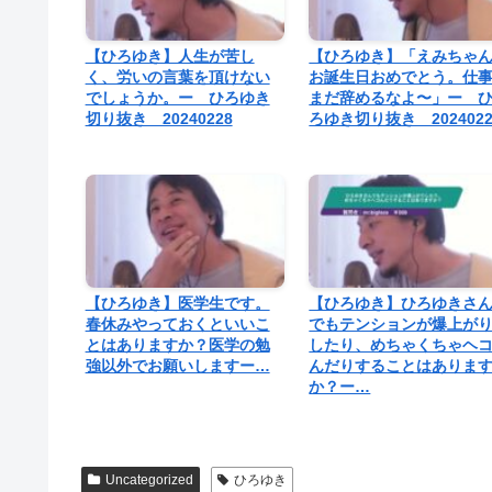
【ひろゆき】人生が苦し
【ひろゆき】「えみちゃ
く、労いの言葉を頂けない
お誕生日おめでとう。仕
でしょうか。ー ひろゆき
まだ辞めるなよ〜」ー 
切り抜き 20240228
ろゆき切り抜き 2024022
【ひろゆき】医学生です。
【ひろゆき】ひろゆきさ
春休みやっておくといいこ
でもテンションが爆上が
とはありますか？医学の勉
したり、めちゃくちゃヘ
強以外でお願いしますー…
んだりすることはありま
か？ー…
Uncategorized
ひろゆき