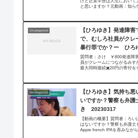
けど正直学歴は人生において
と思いますか？元動画：知らなく
ら 2024/03/14 J21 https:
v=4Qas26IBYfk**********
いて、一問一答形式にしてみ
ば、下記のサイトから検索してみてくだ
【ひろゆき】発達障害
Uncategorized
問を今後も編集し、アップロ
で、むしろ社員がクレ
やチャンネル登録をよろしく
暴行罪でか？ー ひろゆき
質問者：さけ ￥800発達
員がクレームにつながるみす
最大同時接続✖️20円の寄付を
M22 https://www.youtu
v=n7GsXYHnvKI&t=8s******
問について、一問一答形式に
があれば、下記のサイトから検索してみ
【ひろゆき】気持ち悪
Uncategorized
くの質問を今後も編集し、ア
いですか？警察も弁護
いね！やチャンネル登録をよ
き 20230317
【動画の概要】質問者：ろい
はないですか？警察も弁護士も
Appie french IPAを吞みながら。