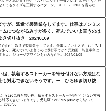
大切だと思いますか? ついでに人生で一番大切なものってなんだ
てもクイズを正解するパターン。CH'TI BLONDEを呑みなが
//www.youtube.com/watch?
********************************ひろゆきさんの動画で、寄せられた質問につ
ました。過去にこんな質問してるかな？と気になったことがあれ
さい。https://hiroyuki-ziten.com/できるだけ、多くの質
ですが、派遣で製造業をしてます。仕事はノンミス
ードしていきますので、使いやすいと感じて頂けたら、いいね！
ームにつながるみすが多く、死んでいいよ言うのは
お願いします。
切り抜き 20240109
障害ですが、派遣で製造業をしてます。仕事はノンミスで、むしろ社
が多く、死んでいいよ言うのは暴行罪でか？元動画：能登半島に
するよ。ジョージアワインを呑みながら。2024/01/09
be.com/watch?
************************************ひろゆきさんの動画で、寄せられた質
してみました。過去にこんな質問してるかな？と気になったこと
てください。https://hiroyuki-ziten.com/できるだけ、多
い程、執着するストーカーを寄せ付けない方法はな
ップロードしていきますので、使いやすいと感じて頂けたら、い
士も対応できないそうです。ー ひろゆき切り抜
ろしくお願いします。
ば ¥320気持ち悪い程、執着するストーカーを寄せ付けない方法
対応できないそうです。元動画：ABEMA primeから続いて。
2023/03...