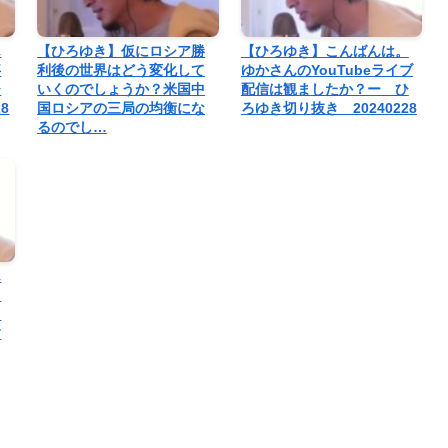
ん
【ひろゆき】仮にロシア勝
【ひろゆき】こんばんは。
事
利後の世界はどう変化して
ゆかさんのYouTubeライブ
ひ
いくのでしょうか？米国中
配信は観ましたか？ー ひ
8
国ロシアの三局の均衡にな
ろゆき切り抜き 20240228
るのでし…
ん
り
コ
す