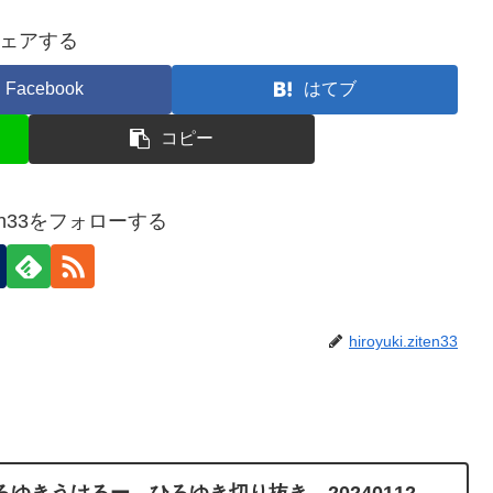
ェアする
Facebook
はてブ
コピー
ziten33をフォローする
hiroyuki.ziten33