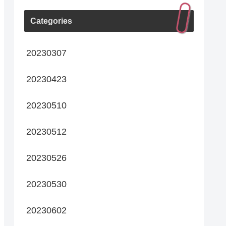
Categories
20230307
20230423
20230510
20230512
20230526
20230530
20230602