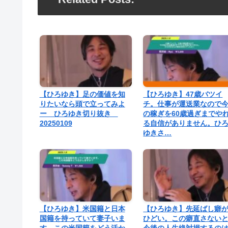
【ひろゆき】足の価値を知
【ひろゆき】47歳バツイ
りたいなら頭で立ってみよ
チ。仕事が運送業なので
ー ひろゆき切り抜き
の稼ぎを60歳過ぎまでや
20250109
る自信がありません。ひ
ゆきさ…
【ひろゆき】米国籍と日本
【ひろゆき】先延ばし癖
国籍を持っていて妻子いま
ひどい。この癖直さない
す。この米国籍をどう活か
今後の人生絶対損するの