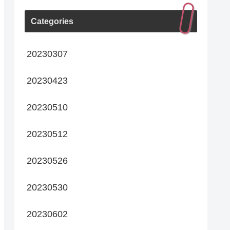
Categories
20230307
20230423
20230510
20230512
20230526
20230530
20230602