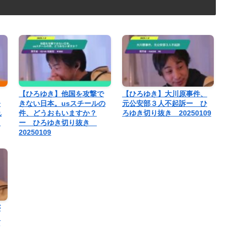
【ひろゆき】他国を攻撃で
【ひろゆき】大川原事件、
今
きない日本。usスチールの
元公安部３人不起訴ー ひ
れ
件、どうおもいますか？
ろゆき切り抜き 20250109
ろ
ー ひろゆき切り抜き
20250109
が
と
は