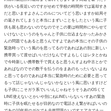
供がいる長近いのですがせめて学校の時間外では返却すき
だと思いますよさんこのルについてどう思いますか結局そ
の返されてしまうと本当にまずいことをしたという風に子
供も親も思わないのでなのでそこの要は時間外にやらせて
いけないというのをちゃんと子供に仕込まなかったみかさ
んの問題でもあると思うんですよであの本当にその子供の
緊急時っていう風のを思ってるのであればあの別に新しい
携帯買って渡せばいいだけなんですよもしくはレタとかね
で今時新しい携帯数千で買えると思うんすよね中古とかで
あればなのでその数千を払うのをまあのもったいないよね
と思ってるのであれば本当に緊急時のために必要と思って
るって話じゃないんじゃないかなという風に思いますけど
も子供にこそガラ系でいいんじゃねそうそうあのOSくて
LINE使えないとかいや別にねLINEいらないいすあの緊急
時に子供を眠たせるが目的なので電話さえ繋がればいいの
であの10年前のガケでも全然問題ないですエアタでも一