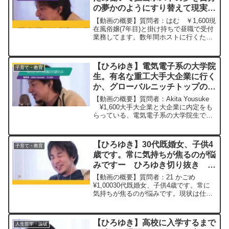
の夢かのようにすり替えて現実か
ら逃げていたので何をしたらいい
【動画の概要】質問者：はむ ￥1,600現
かわかりません。ー ひろゆき切
在風俗嬢(7年目)と掛け持ちで昼職で受付
業務してます。数年間ホストに行くため
り抜き 20231018
働いて担当ホストの夢を自分の夢かのよ
うにすり替えて現実から逃げていたので
何をしたらいいかわかりません。貯金ゼ
【ひろゆき】電気電子系の大学院
子育て・教育
ロなのですがこ...
生。有名な重工大手大企業に行く
か、グローバルニッチトップの大
企業に行くか悩んでいます。ー
【動画の概要】質問者：Akita Yousuke
ひろゆき切り抜き 20230317
¥1,600大手大企業と大企業に内定をも
らっている、電気電子系の大学院生で
す。現在、有名な重工大手大企業に行く
か、グローバルニッチトップの大企業に
行くか悩んでいます。どちらも一部上場
【ひろゆき】30代既婚女、子供4
子育て・教育
してい...
歳です。常に気持ちが焦るのが悩
みですー ひろゆき切り抜き
20250205
【動画の概要】質問者：21 かごめ
¥1,00030代既婚女、子供4歳です。常に
気持ちが焦るのが悩みです。現状は仕事
も家でもタスクが減らない、子供の相手
で計画崩れる、子供と寝落ちして時間つ
くれない、主人が激務で色々頼みづら
【ひろゆき】高校に入学するまで
人生哲学・論破
い、自分がやりたい...