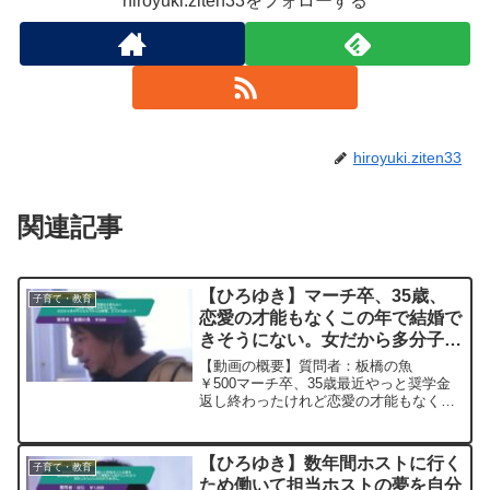
hiroyuki.ziten33をフォローする
hiroyuki.ziten33
関連記事
【ひろゆき】マーチ卒、35歳、
子育て・教育
恋愛の才能もなくこの年で結婚で
きそうにない。女だから多分子ど
もも今からは無理。どうすればい
【動画の概要】質問者：板橋の魚
い？ ひろゆき切り抜き
￥500マーチ卒、35歳最近やっと奨学金
返し終わったけれど恋愛の才能もなくこ
20240509
の年で結婚できそうにない。女だから多
分子どもも今からは無理。借金返してた
くらいだから貯金もないけれど、どうす
【ひろゆき】数年間ホストに行く
子育て・教育
ればいい？手取り20万く...
ため働いて担当ホストの夢を自分