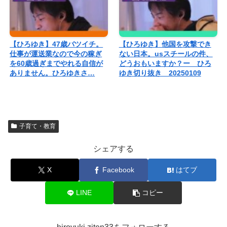
【ひろゆき】47歳バツイチ。
【ひろゆき】他国を攻撃でき
仕事が運送業なので今の稼ぎ
ない日本。usスチールの件、
を60歳過ぎまでやれる自信が
どうおもいますか？ー ひろ
ありません。ひろゆきさ…
ゆき切り抜き 20250109
子育て・教育
シェアする
X
Facebook
はてブ
LINE
コピー