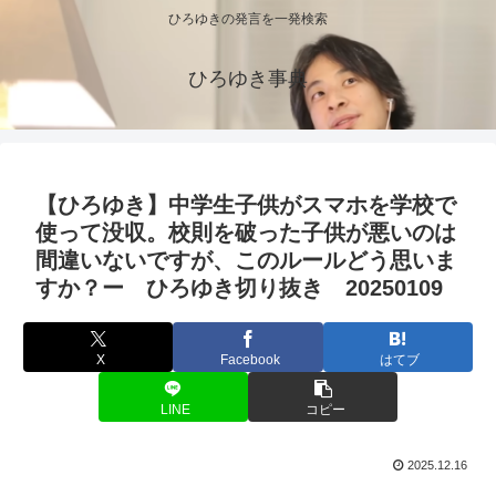
ひろゆきの発言を一発検索
ひろゆき事典
【ひろゆき】中学生子供がスマホを学校で
使って没収。校則を破った子供が悪いのは
間違いないですが、このルールどう思いま
すか？ー ひろゆき切り抜き 20250109
X
Facebook
はてブ
LINE
コピー
2025.12.16