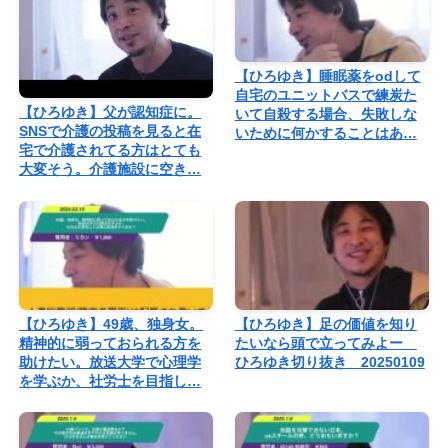
【ひろゆき】睡眠薬をodして
自宅のユニットバスで練炭た
【ひろゆき】父が認知症に。
いて自殺する場合、失敗しな
SNSで介護の投稿を見ると在
いために何かすることはあ…
宅で介護されてる方はとても
大変そう。介護施設に空き…
【ひろゆき】49歳、独身女。
【ひろゆき】足の価値を知り
精神的に弱っておられる方を
たいなら頭で立ってみよー
助けたい。放送大学で心理学
ひろゆき切り抜き 20250109
を学ぶか、社労士を目指し…