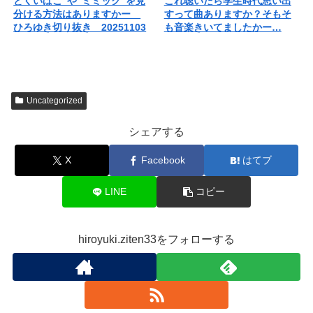
とくいばこ"や"ミミック"を見
これ聴いたら学生時代思い出
分ける方法はありますかー
すって曲ありますか？そもそ
ひろゆき切り抜き 20251103
も音楽きいてましたかー…
Uncategorized
シェアする
X
Facebook
はてブ
LINE
コピー
hiroyuki.ziten33をフォローする