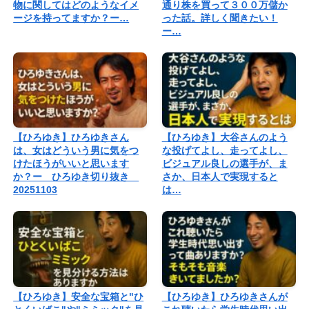
物に関してはどのようなイメ
通り株を買って３００万儲か
ージを持ってますか？ー…
った話。詳しく聞きたい！
ー…
【ひろゆき】ひろゆきさん
【ひろゆき】大谷さんのよう
は、女はどういう男に気をつ
な投げてよし、走ってよし、
けたほうがいいと思います
ビジュアル良しの選手が、ま
か？ー ひろゆき切り抜き
さか、日本人で実現すると
20251103
は…
【ひろゆき】安全な宝箱と"ひ
【ひろゆき】ひろゆきさんが