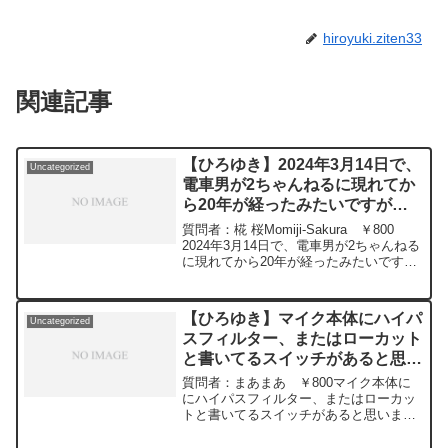
hiroyuki.ziten33
関連記事
【ひろゆき】2024年3月14日で、
Uncategorized
電車男が2ちゃんねるに現れてか
ら20年が経ったみたいですが、
ひろゆきさんは電車男さんに実際
質問者：椛 桜Momiji-Sakura ￥800
にお会いした事はありますか？
2024年3月14日で、電車男が2ちゃんねる
に現れてから20年が経ったみたいです
ー ひろゆき切り抜き
が、ひろゆきさんは電車男さんに実際に
20240326
お会いした事はありますか？また、お会
いした際のエピソードがあれば聞きた
【ひろゆき】マイク本体にハイパ
Uncategorized
い...
スフィルター、またはローカット
と書いてるスイッチがあると思い
ます。オンにするとファンの音と
質問者：まあまあ ￥800マイク本体に
か、低音のノイズが軽減されます
にハイパスフィルター、またはローカッ
トと書いてるスイッチがあると思いま
よ！ー ひろゆき切り抜き
す。ルートみたいな記号で書いてあるか
20240516
も。それをオンにするとファンの音と