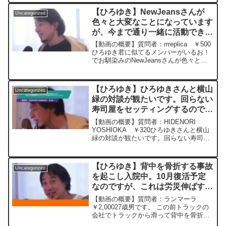
か、低音のノイズが軽減されますよ！元
【ひろゆき】NewJeansさんが
Uncategorized
動画：日本は出来ない理由を...
色々と大変なことになっています
が、今まで通り一緒に活動できん
かなぁと願っていますー ひろゆ
【動画の概要】質問者：rrreplica ￥500
き切り抜き 20240522
ひろゆき君に似てるメンバーがいるお！
でお馴染みのNewJeansさんが色々と大
変なことになっていますが私はプロデュ
ーサーのミン・ヒジンさんとNewJeans
がセットで好きなのでなんとか今まで...
【ひろゆき】ひろゆきさんと横山
Uncategorized
緑の対談が観たいです。回らない
寿司屋をセッティングするのでど
うでしょうか？ー ひろゆき切り
【動画の概要】質問者：HIDENORI
抜き 20240228
YOSHIOKA ￥320ひろゆきさんと横山
緑の対談が観たいです。回らない寿司屋
をセッティングするのでどうでしょう
か？元動画：ロシアの敗北は無さそう
な、、Guillaume Dursusを呑みながら ...
【ひろゆき】背中を骨折する事故
Uncategorized
を起こし入院中。10月復活予定
なのですが、これは労災伸ばすの
が良いのでしょうか？ またこの
【動画の概要】質問者：ランマーラ
労災期間中にコンビニバイトする
￥2,00027歳男です。 この前トラックの
会社でトラックから滑って背中を骨折す
と不都合ありますでしょうか？
る事故を起こし今医療センターで入院し