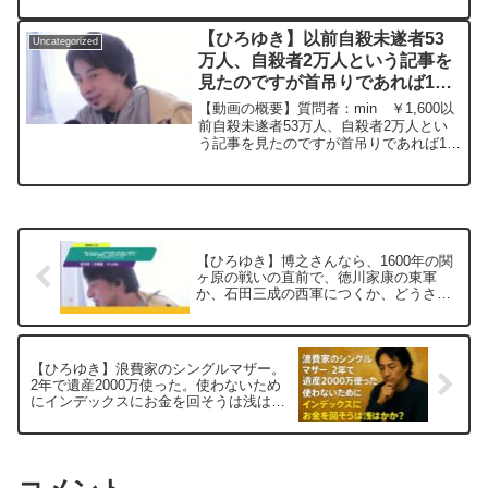
ー20230831
ています、労災は出るらしいですが、10
月復活予定なのですが、これは労災伸ば
【ひろゆき】以前自殺未遂者53
Uncategorized
すのが良いのでしょ...
万人、自殺者2万人という記事を
見たのですが首吊りであれば15
分もすれば既遂できそうに感じる
【動画の概要】質問者：min ￥1,600以
のですが何故失敗している方が多
前自殺未遂者53万人、自殺者2万人とい
う記事を見たのですが首吊りであれば15
いのでしょうかーひろゆき切り抜
分もすれば既遂できそうに感じるのです
き 20250404
が何故失敗している方が多いのでしょう
か。また飛び降り以外で1番既遂できる確
率が高いの...
【ひろゆき】博之さんなら、1600年の関
ヶ原の戦いの直前で、徳川家康の東軍
か、石田三成の西軍につくか、どうされ
ますでしょうかー ひろゆき切り抜き
20250705
【ひろゆき】浪費家のシングルマザー。
2年で遺産2000万使った。使わないため
にインデックスにお金を回そうは浅は
か？ー ひろゆき切り抜き 20251025