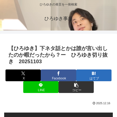
ひろゆきの発言を一発検索
ひろゆき事典
【ひろゆき】下ネタ話とかは誰が言い出し
たのか暇だったから？ー ひろゆき切り抜
き 20251103
X
Facebook
はてブ
LINE
コピー
2025.12.16