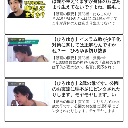
は髭が生えてますが身体の方はあ
まり生えてないですよね。脱毛し
てますか？ー ひろゆき切り抜
【動画の概要】質問者：たらこのり
き 20250804
￥320ひろゆきさんは顔には髭が生えて
ますが身体の方はあまり生えてないです
よね。脱毛してますか？元動画：仲良く
なる要素:言語、出身地、学歴、趣味、ユ
ーモア、音楽、世界観. Bière de Meaux
【ひろゆき】イスラム教が少子化
子育て・教育
Am...
対策に関しては正解なんですか
ね？ー ひろゆき切り抜き
20250705
【動画の概要】質問者：猿魔ash
￥1,000参政党の神谷代表の「高齢の女性
は子供が産めない」発言に反応されてま
したが、ひろゆきさんが以前言われてた
晴海フラッグ活用（海外の国民に対する
住宅に関する法律）だったりイスラム教
【ひろゆき】2歳の母です。公園
子育て・教育
が少子化対策に関して...
のお友達に理不尽にビンタされた
りします。モヤモヤします。いい
解決法ないでしょうか？ー ひろ
【動画の概要】質問者：くりりん￥3202
ゆき切り抜き 20230320
歳の母です。公園のお友達に理不尽にビ
ンタされたりします。モヤモヤします。
いい解決法ないでしょうか？
******************************************ひろ
ゆきさんの動画...