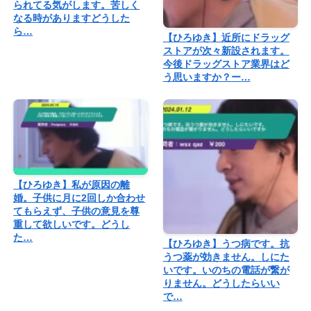
られてる気がします。苦しく
なる時がありますどうした
ら…
【ひろゆき】近所にドラッグ
ストアが次々新設されます。
今後ドラッグストア業界はど
う思いますか？ー…
【ひろゆき】私が原因の離
婚。子供に月に2回しか合わせ
てもらえず、子供の意見を尊
重して欲しいです。どうし
た…
【ひろゆき】うつ病です。抗
うつ薬が効きません。しにた
いです。いのちの電話が繋が
りません。どうしたらいい
で…