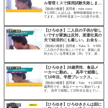
ル管理ミスで採用試験失敗しまし
た。仕方ないので一般就職を目指
【動画の概要】質問者：nuts coco
すよう話してます。手をかけすぎ
￥1,000こんばんは。精神保健福祉士やっ
てます。大学4年音楽コースの息子が高機
でしょうか？ー ひろゆき切り抜
能広汎性発達障害持ちです。本人のスケ
き 20230924
ジュール管理ミス（よくある）で教員
（音楽）採用試験失敗しました。仕方な
【ひろゆき】二人目の子供が欲し
子育て・教育
いので一般就...
いですが家族は反対。派遣社員の
夫で経済的にも厳しい。お金を稼
いでからの方がいいでしょうか？
【動画の概要】質問者：Yuka. S ￥500
ー ひろゆき切り抜き
二人目の子供が欲しいですが、家族に反
対されている専業主婦（35）です。派遣
20240404
社員の夫（35）は、今の娘（1）が自分
で自分の事が出来るようになったら二人
目をと言っています。経済的にも厳しい
【ひろゆき】28歳男性、食品メ
子育て・教育
ので私も正...
ーカーに勤め。。 高卒で就職し
て10年目。学歴プレックス。通
信制大学に行くのはアリだと思い
【動画の概要】質問者：Yuto ￥1,60028
ますか？ー ひろゆき切り抜き
歳男性です。食品メーカーに勤めていま
す。 高卒で就職して10年目を迎えていま
20250625
す。現在は営業をしています。 ガムシャ
ラに働き個人予算も高めの設定を毎年ク
リアして、年収は600万円弱まで来まし
【ひろゆき】ひろゆきさんは顔に
ひろゆき雑談
た。...