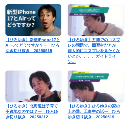
【ひろゆき】新型iPhone17と
【ひろゆき】万博でのコスプ
Airってどうですか？ー ひろ
レの問題で、因習村だとか、
ゆき切り抜き 20250915
個人的にコスプレを見たくな
いとか、、、。ガイドライ
ン…
【ひろゆき】北海道は子育て
【ひろゆき】ひろゆきの家の
不適地なのでは？ー ひろゆ
上の階、工事中の話ー ひろ
き切り抜き 20250312
ゆき切り抜き 20250519