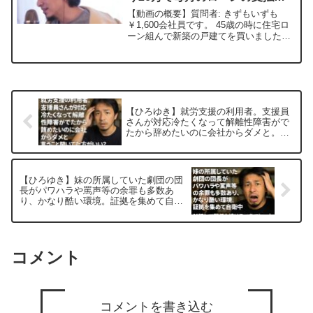
額は15万円です。 ローン完済は
【動画の概要】質問者: きずもいずも
72歳。 毎月カツカツ ー ひろゆ
￥1,600会社員です。 45歳の時に住宅ロ
ーン組んで新築の戸建てを買いました。
き切り抜き 20230320
子供が二人います。 27年ローンです。
現在は50歳です。 妻は専業主婦です。
毎月の収入は手取り26万で毎月のローン
の支...
【ひろゆき】就労支援の利用者。支援員
さんが対応冷たくなって解離性障害がで
たから辞めたいのに会社からダメと。言
うこと聞いてた方がいい？ー ひろゆき
切り抜き 20250915
【ひろゆき】妹の所属していた劇団の団
長がパワハラや罵声等の余罪も多数あ
り、かなり酷い環境。証拠を集めて自衛
中。ー ひろゆき切り抜き 20251008
コメント
コメントを書き込む