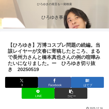
ひろゆきの発言を一発検索
ひろゆき事典
【ひろゆき】万博コスプレ問題の続編。当
該レイヤーが文春に寄稿したところ、まる
で長州力さんと橋本真也さんの例の喧嘩み
たいになりました。ー ひろゆき切り抜
き 20250519
X
Facebook
はてブ
LINE
コピー
2025.12.16