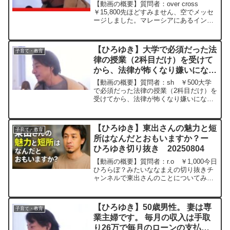
学。学費が5,200万円ですが、そ
【動画の概要】質問者：over cross
の価値はあると思いますか？ー
￥15,800先ほどすみません、空でメッセ
ージしました。マレーシアにあるインタ
ひろゆき切り抜き 20240522
ーナショナルスクール、マルボロ・カレ
ッジに3歳の息子が入学することが許可さ
れました。12年生までの学費が5,200万
【ひろゆき】大学で必須だった法
子育て・教育
円...
律の授業（2科目だけ）を受けて
から、法律が怖くなり嫌いになり
ました。会社員で法律を覚えさせ
【動画の概要】質問者：sh ￥500大学
られる職種はありますか？ー ひ
で必須だった法律の授業（2科目だけ）を
受けてから、法律が怖くなり嫌いになり
ろゆき切り抜き 20240404
ました。もう法律の授業はありません。
車の運転さえ法律が絡むので、車通勤は
嫌です。会社員で法律を覚えさせられる
【ひろゆき】東出さんの魅力と短
子育て・教育
職種はありますか？...
所はなんだとおもいますか？ー
ひろゆき切り抜き 20250804
【動画の概要】質問者：r.o ￥1,000今日
ひろらぼ？みたいななまえの切り抜きチ
ャンネルで東出さんのことについてみて
おもしろかったのでコメントはじめてし
ます。東出さんの魅力と短所はなんだと
おもいますか？元動画：仲良くなる要素:
【ひろゆき】50歳男性。 妻は専
子育て・教育
言語、出身地...
業主婦です。 毎月の収入は手取
り26万で毎月のローンの支払い