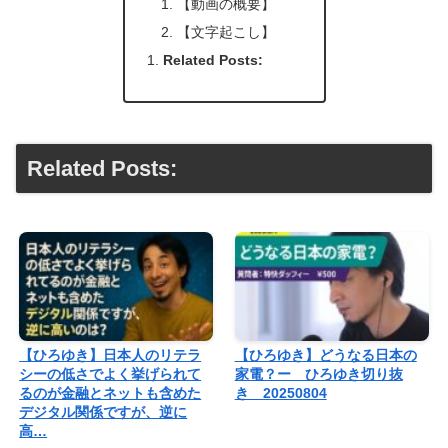
【動画の概要】
【文字起こし】
Related Posts:
Related Posts:
【ひろゆき】日本人のリテラ
【ひろゆき】どうなる日本の
シーの低さでよく挙げられて
家電？ー ひろゆき切り抜
るのが金融とネットも含めた
き 20250804
デジタル関係ですが、逆に
高…