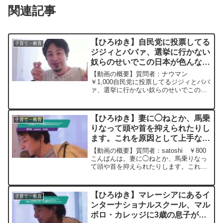
関連記事
【ひろゆき】自民党に投票してる
子育て・教育
ジジィとババァ、選挙に行かない
奴らのせいでこの日本が色んな問
題に直面してることに日々苛つい
【動画の概要】質問者：ナウマン
ています。ひろゆきさんはどう思
￥1,000自民党に投票してるジジィとババ
ァ、選挙に行かない奴らのせいでこの日
いますか?ー ひろゆき切り抜
本が移民、増税、手取り減少、色んな問
き 20250505
題に直面してることに日々苛ついていま
す。ひろゆきさんはどう思いますか?元動
【ひろゆき】妻に◯ねとか、馬乗
子育て・教育
画：神と感動は心の中...
りなって頭や首を抑えられたりし
ます。これを原因として上手な離
婚の方法はありますか？ー ひろ
【動画の概要】質問者：satoshi ￥800
ゆき切り抜き 20240111
こんばんは。妻に◯ねとか、馬乗りなっ
て頭や首を抑えられたりします。これを
原因として上手な離婚の方法はあります
か？またこの際の養育費(子ども2人)はど
うなりますか？元動画：能登半島に最大
【ひろゆき】マレーシアにあるイ
子育て・教育
同時接続✖...
ンターナショナルスクール、マル
ボロ・カレッジに3歳の息子が入