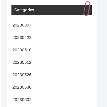
Categories
20230307
20230423
20230510
20230512
20230526
20230530
20230602