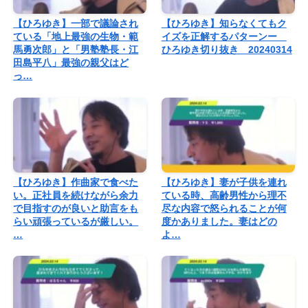
【ひろゆき】一部で議論され
【ひろゆき】知らなくてもク
ている「地上最強の生物・範
イズを正解するパターンー
馬勇次郎」と「男塾塾長・江
ひろゆき切り抜き 20240314
田島平八」最強の親父はど
っ…
【ひろゆき】作曲家で食べた
【ひろゆき】妻が子供を連れ
い。正社員を続けながら余力
ている時、高齢男性から理不
で目指すのが良いと助言をも
尽な内容で怒られることが何
らい頑張っているが厳しい。
度かありました。妻はどの
…
よ…