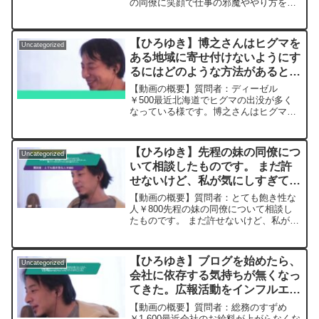
の同僚に笑顔で仕事の邪魔ややり方をバ
カにされたり、仕事に関係ないことまで
ボロクソに言われました。完全に自身喪
失してしまいました。こんな人がまだ世
【ひろゆき】博之さんはヒグマを
Uncategorized
の中にいるの...
ある地域に寄せ付けないようにす
るにはどのような方法があると思
いますか？ー ひろゆき切り抜
【動画の概要】質問者：ディーゼル
き 20230728
￥500最近北海道でヒグマの出没が多く
なっている様です。博之さんはヒグマを
ある地域に寄せ付けないようにするには
どのような方法があると思いますか？個
人的には暴走族を走らせて爆音や排ガス
【ひろゆき】先程の妹の同僚につ
Uncategorized
の臭いで寄せ付けないという...
いて相談したものです。 まだ許
せないけど、私が気にしすぎてた
んだなと思えました。 聞いてく
【動画の概要】質問者：とても飽き性な
れただけで少し落ち着きました。
人￥800先程の妹の同僚について相談し
たものです。 まだ許せないけど、私が気
ー ひろゆき切り抜き
にしすぎてたんだなと思えました。 聞い
20230320
てくれただけで少し落ち着きました。ち
ょっとした事で落ち込む癖があるので、
【ひろゆき】ブログを始めたら、
Uncategorized
考え過ぎないように...
会社に依存する気持ちが無くなっ
てきた。広報活動をインフルエン
サーが担うようになった一方で広
【動画の概要】質問者：総務のすずめ
告代理店は今後どのようになって
￥1,600最近会社のお給料が上がらなくな