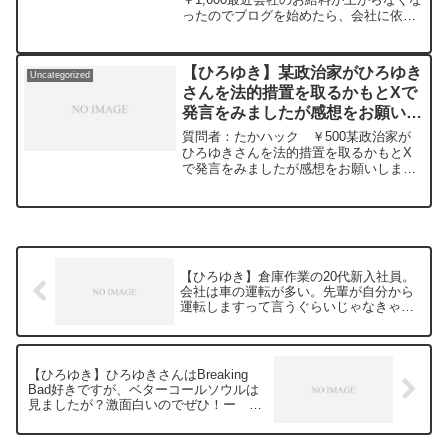
ったのでブログを始めたら、会社に依存
いくのでしょうかーひろゆき切り
する気持ちが少しずつ無くなってきまし
抜き20230318
た。クライアントの広報活動やマーケテ
ィングの一部をインフルエンサーが担う
【ひろゆき】某政治家がひろゆき
Uncategorized
ようになった一方で...
さんを法的措置を取るかもとXで
発言をみましたが感想をお願いし
ます。ー ひろゆき切り抜き
質問者：たかハック ￥500某政治家が
20241008
ひろゆきさんを法的措置を取るかもとX
で発言をみましたが感想をお願いしま
す。元動画：世界も日本も予想しづらい2
か月。Vieux-Lille Rousseを吞みながら。
M20 2024/10/8 (0...
【ひろゆき】倉庫作業の20代新入社員。
会社は車の運転が多い。先輩が自分から
運転しますって言うぐらいじゃなきゃ駄
目と言われました。だめですか？ー ひ
ろゆき切り抜き 20240314
【ひろゆき】ひろゆきさんはBreaking
Bad好きですが、ベターコールソウルは
見ましたが？激面白いのでぜひ！ー ひ
ろゆき切り抜き 20240314