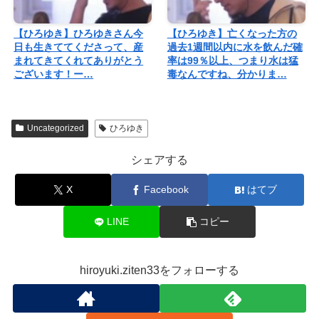
【ひろゆき】ひろゆきさん今
【ひろゆき】亡くなった方の
日も生きててくださって、産
過去1週間以内に水を飲んだ確
まれてきてくれてありがとう
率は99％以上、つまり水は猛
ございます！ー…
毒なんですね、分かりま…
Uncategorized
ひろゆき
シェアする
X
Facebook
はてブ
LINE
コピー
hiroyuki.ziten33をフォローする