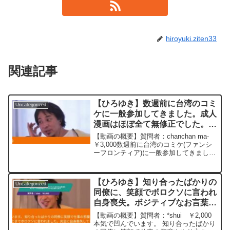
hiroyuki.ziten33
関連記事
【ひろゆき】数週前に台湾のコミ
Uncategorized
ケに一般参加してきました。成人
漫画はほぼ全て無修正でした。こ
の調子でアジア中東地域2番目の
【動画の概要】質問者：chanchan ma-
ポルノ解禁国として誇らしく君臨
￥3,000数週前に台湾のコミケ(ファンシ
ーフロンティア)に一般参加してきまし
して欲しいです。ーひろゆき切り
た。成人漫画はほぼ全て無修正でした。
抜き20230831
台湾の猥褻物陳列罪の刑法は改正されて
ないみたいですが急速な開放化はオード
【ひろゆき】知り合ったばかりの
Uncategorized
リータン...
同僚に、笑顔でボロクソに言われ
自身喪失。ボジティブなお言葉を
いただけると助かりますー ひろ
【動画の概要】質問者：*shui ￥2,000
ゆき切り抜き 20231128
本気で凹んでいます。 知り合ったばかり