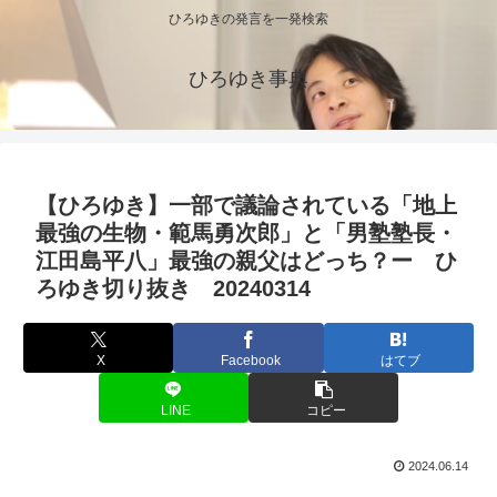
ひろゆきの発言を一発検索
ひろゆき事典
【ひろゆき】一部で議論されている「地上
最強の生物・範馬勇次郎」と「男塾塾長・
江田島平八」最強の親父はどっち？ー ひ
ろゆき切り抜き 20240314
X
Facebook
はてブ
LINE
コピー
2024.06.14