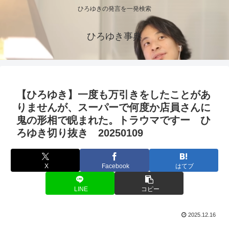
ひろゆきの発言を一発検索
ひろゆき事典
【ひろゆき】一度も万引きをしたことがあ
りませんが、スーパーで何度か店員さんに
鬼の形相で睨まれた。トラウマですー ひ
ろゆき切り抜き 20250109
X
Facebook
はてブ
LINE
コピー
2025.12.16