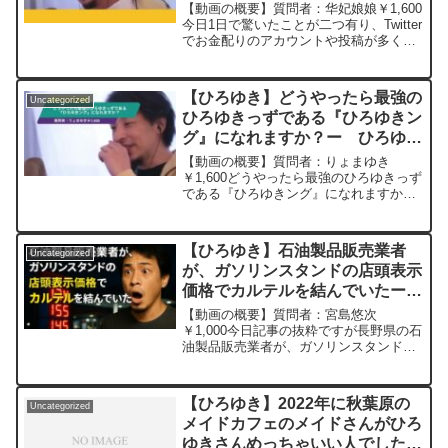
に信じて群がってる人がめちゃく
【動画の概要】質問者：华妃娘娘￥1,600
ちゃ多くてびっくりしました。
今日1日で驚いたことが二つ有り、Twitter
でお金配りのアカウントや投稿が多く、1
ー ひろゆき切り抜き
人30万配るとか嘘に決まってるのにそん
20230831
な投稿するメリットや目的がわかりませ
ん。もう一つはそれに信じて群がってる
【ひろゆき】どうやったら最強の
Uncategorized
人が...
ひろゆきっずである『ひろゆきン
グ』になれますか？ー ひろゆき
切り抜き 20230322
【動画の概要】質問者：りょまゆき
￥1,600どうやったら最強のひろゆきっず
である『ひろゆきング』になれますか？
******************************************ひろ
ゆきさんの動画で、寄せられた質問につ
いて、...
【ひろゆき】石油製品販売業者
Uncategorized
が、ガソリンスタンドの店頭表示
価格でカルテルを結んでいたー
ひろゆき切り抜き 20250806
【動画の概要】質問者：宮島悠次
￥1,000今日記事の抜粋ですが長野県の石
油製品販売業者が、ガソリンスタンドの
店頭表示価格でカルテルを結んでいたと
して、公正取引委員会が独禁法違反不当
な取引制限スタンド運営業者でつくる長
【ひろゆき】2022年に秋葉原の
Uncategorized
野県石油商業組合に再発...
メイドカフェのメイドさんがひろ
ゆきさんめっちゃいい人でしたと