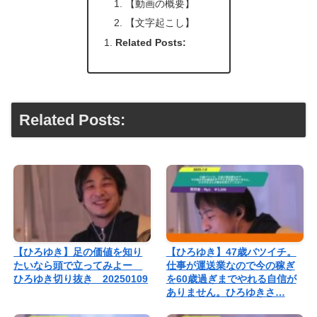
【動画の概要】
【文字起こし】
Related Posts:
Related Posts:
【ひろゆき】足の価値を知り
【ひろゆき】47歳バツイチ。
たいなら頭で立ってみよー
仕事が運送業なので今の稼ぎ
ひろゆき切り抜き 20250109
を60歳過ぎまでやれる自信が
ありません。ひろゆきさ…