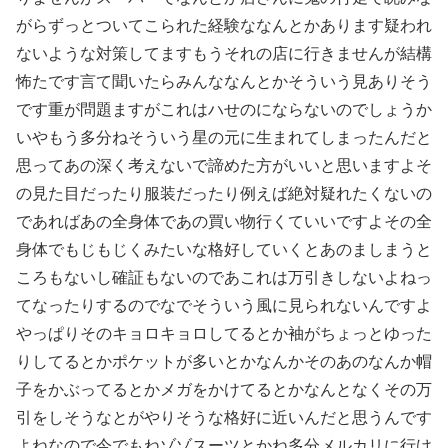
がらずっとついてこられた経験ななんとかあります疑われ
ないような対策してますもうそれの店に行きませんが結構
怖たです言て聞いたらみんななんとかそういう見ありそう
です重が問題ますがこれはハせのにならないのでしょうか
いやもう多分ねそういう星の元に生まれてしまったんだと
思ってあの深く考えないで諦めた方がいいと思いますよそ
の見た目だったり服装だったり例えば絶対疑れたくないの
であればあの全身体であの買い物行くていいですよその全
身体でもじもじくみたいな格好していくとあのましまうと
ころもないし確証もないのであこれは万引きしないよねっ
てなったりするのでなでそういう風に見られないんですよ
やっぱりそのキョロキョロしてるとか袖がちょっとゆった
りしてるとかポケットが多いとかなんかそのあのなんか帽
子をかぶってるとかメガをかけてるとかなんとなくその万
引をしそうなとがやりそうな格好に近いんだと思うんです
よねなので今でもねゾゾスーツとかね多分メルカリに行け