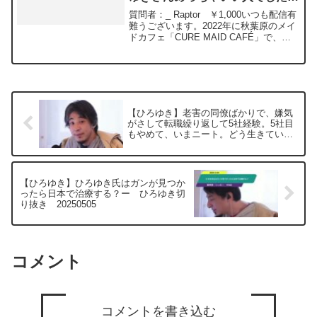
言っていました。エピソードあれ
質問者：_ Raptor ￥1,000いつも配信有
ばぜひお聞きしたいです！ー ひ
難うございます。2022年に秋葉原のメイ
ドカフェ「CURE MAID CAFÉ」で、超
ろゆき切り抜き 20240112
ZUN(ひろゆき)ビールを買いました。そ
の際にお店のメイドさんへひろゆきさん
のことお聞きすると「これ言うと営業妨
害になっちゃうかもですが、ひろゆきさ
んめっちゃいい人でした」と笑顔でおっ
しゃていました。ひろゆきさんお店を訪
【ひろゆき】老害の同僚ばかりで、嫌気
れたんでしょうか？何か思い当たるエピ
がさして転職繰り返して5社経験。5社目
ソードあればぜひお聞きしたいです！お
もやめて、いまニート。どう生きていけ
願いします元動画：能登半島に最大同時
ばいいでしょうか？ー ひろゆき切り抜
接続✖️40円の寄付をするよ、その３。
き 20250221
Erdingerを呑みながら。2024/01/12
V23
【ひろゆき】ひろゆき氏はガンが見つか
https://www.youtube.com/watch?
ったら日本で治療する？ー ひろゆき切
v=c6MzCMgzBqw***************************
り抜き 20250505
***************ひろゆきさんの動画で、寄
せられた質問について、一問一答形式に
してみました。過去にこんな質問してる
かな？と気になったことがあれば、下記
のサイトから検索してみてください。
コメント
https://hiroyuki-ziten.com/できるだけ、
多くの質問を今後も編集し、アップロー
ドしていきますので、使いやすいと感じ
て頂けたら、いいね！やチャンネル登録
をよろしくお願いします。
コメントを書き込む