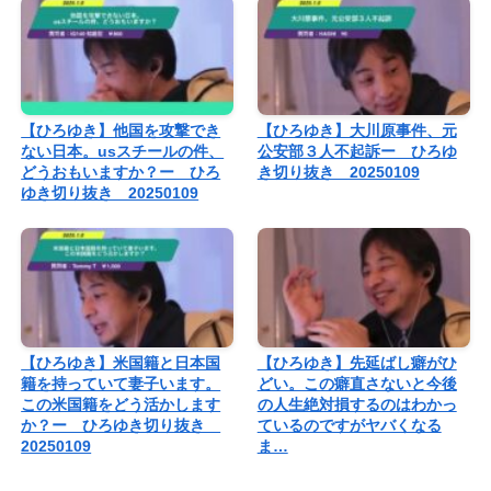
【ひろゆき】他国を攻撃でき
【ひろゆき】大川原事件、元
ない日本。usスチールの件、
公安部３人不起訴ー ひろゆ
どうおもいますか？ー ひろ
き切り抜き 20250109
ゆき切り抜き 20250109
【ひろゆき】米国籍と日本国
【ひろゆき】先延ばし癖がひ
籍を持っていて妻子います。
どい。この癖直さないと今後
この米国籍をどう活かします
の人生絶対損するのはわかっ
か？ー ひろゆき切り抜き
ているのですがヤバくなる
20250109
ま…