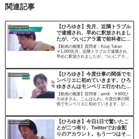
関連記事
【ひろゆき】先月、近隣トラブル
Uncategorized
で逮捕され、早めに釈放されまし
たが、ついにアラ還で前科者にな
りました。他人の見る目は変わる
【動画の概要】質問者：Kouji Takan
よ、と言われました。これからが
￥1,000先月、近隣トラブルで逮捕され、
早めに釈放されましたが、ついにアラ還
不安ですー ひろゆき切り抜き
で前科者になりました。他人の見る目は
20250505
変わるよ、と詳しい人から言われまし
た。これからが不安です。元動画：神と
【ひろゆき】今度仕事の関係でモ
Uncategorized
感動は心の...
ンペリエに初めていきます。ひろ
ゆきさんはモンペリエ行かれたこ
とはありますか？ー ひろゆき切
【動画の概要】質問者：amdt ￥800ひ
り抜き 20250604
ろゆきさん、こんばんわ。今度仕事の関
係でモンペリエに初めていきます。ひろ
ゆきさんはモンペリエ行かれたことはあ
りますか？元動画：来年、お米の値段は
またあがるよ ひろゆきさんの動
【ひろゆき】今日1日で驚いたこ
Uncategorized
画で、寄せられた質...
とが二つ有り、Twitterでお金配
りのアカウント。もう一つはそれ