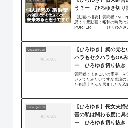
【ひろゆき】個人経営
Uncategorized
う？ー ひろゆき切り抜き
【動画の概要】質問者：yulu
思う？元動画：昭和の時代は202
PORTER ひろゆきさんの
【ひろゆき】翼の党と
Uncategorized
ハラもセクハラもOK
ー ひろゆき切り抜き 2
質問者：よさこいの電車 ￥
ジメてたみたいですが言論の
た弁護士さんが居ましたが乙武
【ひろゆき】長女夫婦
Uncategorized
害の私は関わる度に具
ー ひろゆき切り抜き 2