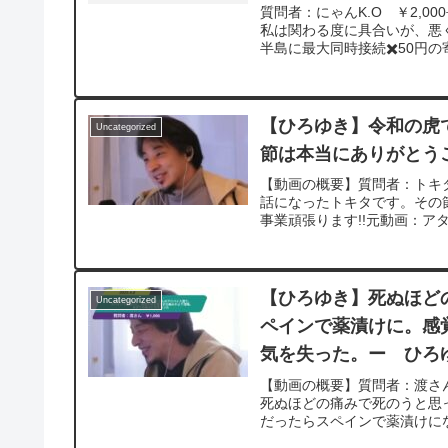
質問者：にゃんK.O ￥2,
私は関わる度に具合いが、悪
半島に最大同時接続✖️50円の寄付
2024/02/16 V23 https://
v=ZyS35TEeeg8**********
いて、一問一答形式にしてみ
ば、下記のサイトから検索してみてくだ
【ひろゆき】令和の虎
Uncategorized
問を今後も編集し、アップロ
節は本当にありがとうご
やチャンネル登録をよろしく
【動画の概要】質問者：トキタ
話になったトキタです。その
事業頑張ります!!元動画：アタリ
【ひろゆき】死ぬほど
Uncategorized
ペインで薬漬けに。感
気を失った。ー ひろゆき
【動画の概要】質問者：渡さん
死ぬほどの痛みで死のうと思
だったらスペインで薬漬けにな