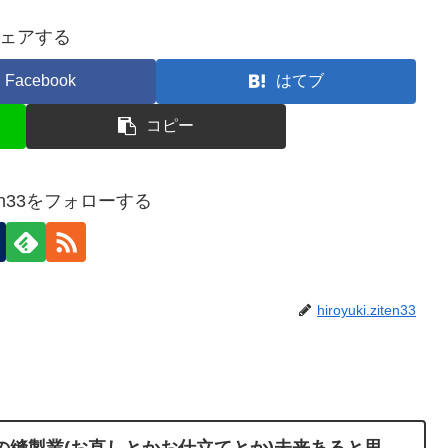
ェアする
Facebook
はてブ
コピー
ziten33をフォローする
hiroyuki.ziten33