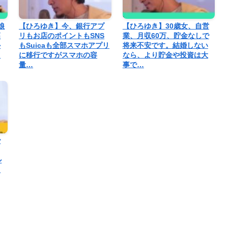
娘
【ひろゆき】今、銀行アプ
【ひろゆき】30歳女、自営
高
リもお店のポイントもSNS
業、月収60万、貯金なしで
か
もSuicaも全部スマホアプリ
将来不安です。結婚しない
て
に移行ですがスマホの容
なら、より貯金や投資は大
量…
事で…
で
ル
。