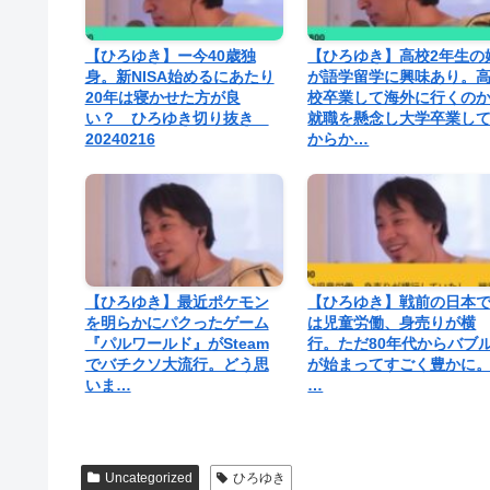
【ひろゆき】ー今40歳独
【ひろゆき】高校2年生の
身。新NISA始めるにあたり
が語学留学に興味あり。
20年は寝かせた方が良
校卒業して海外に行くの
い？ ひろゆき切り抜き
就職を懸念し大学卒業し
20240216
からか…
【ひろゆき】最近ポケモン
【ひろゆき】戦前の日本
を明らかにパクったゲーム
は児童労働、身売りが横
『パルワールド』がSteam
行。ただ80年代からバブ
でバチクソ大流行。どう思
が始まってすごく豊かに
いま…
…
Uncategorized
ひろゆき