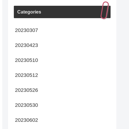
Categories
20230307
20230423
20230510
20230512
20230526
20230530
20230602