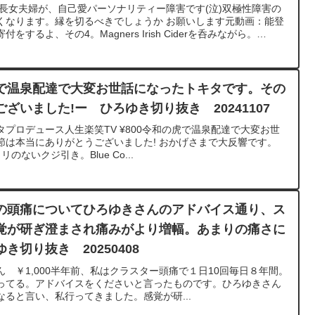
000長女夫婦が、自己愛パーソナリティー障害です(泣)双極性障害の
くなります。縁を切るべきでしょうか お願いします元動画：能登
をするよ、その4。Magners Irish Ciderを呑みながら。
www.youtube.com/watch?
********************************ひろゆきさんの動画で、寄せられた質問につ
ました。過去にこんな質問してるかな？と気になったことがあれ
さい。https://hiroyuki-ziten.com/できるだけ、多くの質
で温泉配達で大変お世話になったトキタです。その
ードしていきますので、使いやすいと感じて頂けたら、いいね！
ざいました!ー ひろゆき切り抜き 20241107
お願いします。
プロデュース人生楽笑TV ¥800令和の虎で温泉配達で大変お世
節は本当にありがとうございました! おかげさまで大反響です。
のないクジ引き。Blue Co...
の頭痛についてひろゆきさんのアドバイス通り、ス
覚が研ぎ澄まされ痛みがより増幅。あまりの痛さに
切り抜き 20250408
 ￥1,000半年前、私はクラスター頭痛で１日10回毎日８年間。
ってる。アドバイスをくださいと言ったものです。ひろゆきさん
ると言い、私行ってきました。感覚が研...