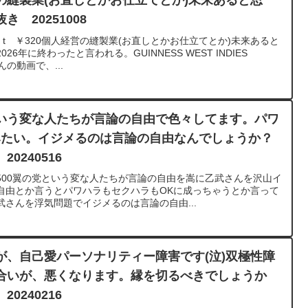
の縫製業(お直しとかお仕立てとか)未来あると思
 20251008
g t ￥320個人経営の縫製業(お直しとかお仕立てとか)未来あると
6年に終わったと言われる。GUINNESS WEST INDIES
動画で、...
いう変な人たちが言論の自由で色々してます。パワ
みたい。イジメるのは言論の自由なんでしょうか？
0240516
500翼の党という変な人たちが言論の自由を嵩に乙武さんを沢山イ
自由とか言うとパワハラもセクハラもOKに成っちゃうとか言って
さんを浮気問題でイジメるのは言論の自由...
が、自己愛パーソナリティー障害です(泣)双極性障
合いが、悪くなります。縁を切るべきでしょうか
0240216