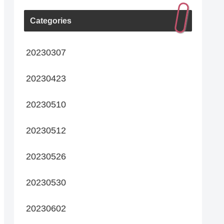
Categories
20230307
20230423
20230510
20230512
20230526
20230530
20230602