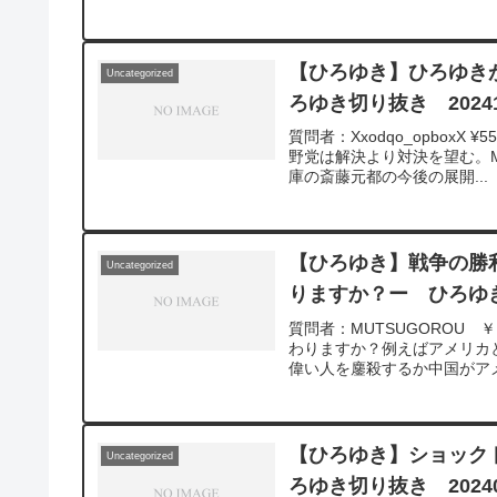
【ひろゆき】ひろゆき
Uncategorized
ろゆき切り抜き 20241
質問者：Xxodqo_opbo
野党は解決より対決を望む。Mont
庫の斎藤元都の今後の展開...
【ひろゆき】戦争の勝
Uncategorized
りますか？ー ひろゆき切
質問者：MUTSUGOROU 
わりますか？例えばアメリカ
偉い人を鏖殺するか中国がア
の敗北は無さそうな、、Guilla
https://www.youtube.com/watc
んの動画で、寄せられた質問
るかな？と気になったことが
【ひろゆき】ショック
Uncategorized
https://hiroyuki-z
ろゆき切り抜き 20240
ので、使いやすいと感じて頂