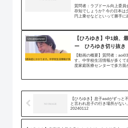
質問者：ラブドール向上委員
存知でしょうか? 今の日本は
円上乗せなどといって勝手に政
【ひろゆき】中1娘、
Uncategorized
ー ひろゆき切り抜き 2
【動画の概要】質問者：aoi0
す。中学校生活情報が多くて
度家庭医療センターで多方面か
【ひろゆき】息子asdがずっ
と言われ息子の行き場所がない
20240112