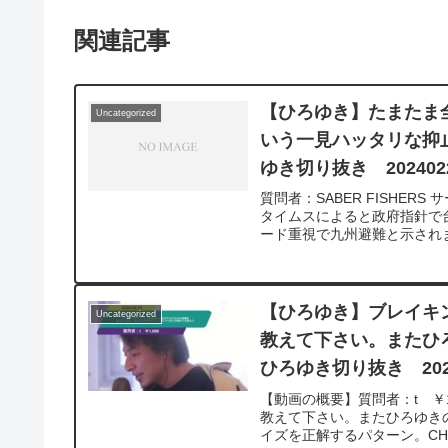
関連記事
【ひろゆき】たまたま
Uncategorized
いう一見ハッタリな抑
ゆき切り抜き 202402
質問者：SABER FISHER
タイムスによると政府指針で
ード重視で九州避難と示され
の島に自衛隊のミサイル格納
発の近くにミサイル基地と核
えませんか？個人的には抑止
思われますか？不躾にすいません
【ひろゆき】ブレイキ
Uncategorized
を呑みながら 2024/02/28 W22
教えて下さい。またひ
v=GK3quBgoXnQ**********
ついて、一問一答形式にして
ひろゆき切り抜き 2024
れば、下記のサイトから検索してみてく
質問を今後も編集し、アップ
【動画の概要】質問者：t ￥
ね！やチャンネル登録をよろ
教えて下さい。またひろゆき
イズを正解するパターン。CH'TI