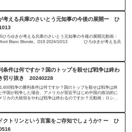
が考える兵庫のさいとう元知事の今後の展開ー ひ
013
xX ¥555ひろゆきが考える兵庫のさいとう元知事の今後の展開元動画：
 Blanc Blonde。D19 2024/10/13 ひろゆきが考える兵
利条件は何ですか？国のトップを殺せば戦争は終わ
り抜き 20240228
￥1,600戦争の勝利条件は何ですか？国のトップを殺せば戦争は終
と中国が戦争した場合、アメリカが習近平はじめ中国の政治的に
メリカの大統領をやれば戦争は終わるのですか？元動画：ロシア
ume Dursusを呑みながら 2024/02/28 W22
h?v=GK3quBgoXnQ******************************************ひろゆきさ
について、一問一答形式にしてみました。過去にこんな質問して
あれば、下記のサイトから検索してみてください。
ドクトリンという言葉をご存知でしょうか? ー ひ
iten.com/できるだけ、多くの質問を今後も編集し、アップロードしていきます
516
けたら、いいね！やチャンネル登録をよろしくお願いします。