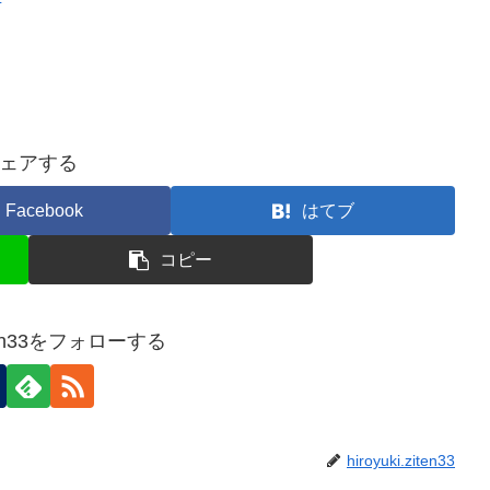
ェアする
Facebook
はてブ
コピー
ziten33をフォローする
hiroyuki.ziten33