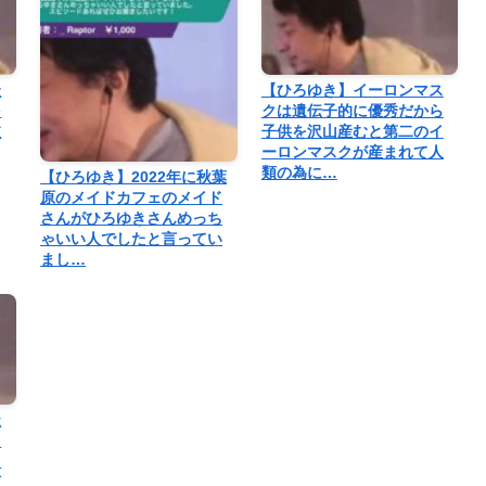
最
【ひろゆき】イーロンマス
を
クは遺伝子的に優秀だから
抜
子供を沢山産むと第二のイ
ーロンマスクが産まれて人
類の為に…
【ひろゆき】2022年に秋葉
原のメイドカフェのメイド
さんがひろゆきさんめっち
ゃいい人でしたと言ってい
まし…
造
。
よ
何