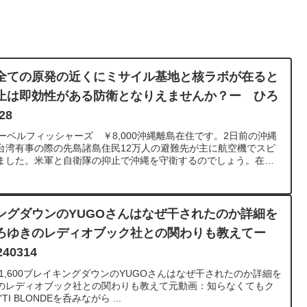
全ての原発の近くにミサイル基地と核ラボが在ると
止は即効性がある防衛となりえませんか？ー ひろ
28
S サーベルフィッシャーズ ￥8,000沖縄離島在住です。2日前の沖縄
台湾有事の際の先島諸島住民12万人の避難先が主に航空機でスピ
ました。米軍と自衛隊の抑止で沖縄を守衛するのでしょう。在住
庫も賛否あれ新設されたのて言わせてもらうとたまたま全ての原
ラボが在るという一見ハッタリな抑止は即効性がある防衛となり
はハッタリと考えたます。この私見についてひろゆきさんはどう
。元動画：ロシアの敗北は無さそうな、、Guillaume Dursus
ングダウンのYUGOさんはなぜ干されたのか詳細を
 https://www.youtube.com/watch?
ろゆきのレディオブック社との関わりも教えてー
********************************ひろゆきさんの動画で、寄せられた質問に
みました。過去にこんな質問してるかな？と気になったことがあ
0314
ださい。https://hiroyuki-ziten.com/できるだけ、多くの
ロードしていきますので、使いやすいと感じて頂けたら、いい
1,600ブレイキングダウンのYUGOさんはなぜ干されたのか詳細を
しくお願いします。
のレディオブック社との関わりも教えて元動画：知らなくてもク
 BLONDEを呑みながら ...