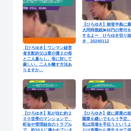
【ひろゆき】能登半島に
大同時接続✖️40円の寄付
するよー ひろゆき切り
き 20240112
【ひろゆき】ワンマン経営
者支配的父は要介護２の母
と二人暮らし。母に対して
厳しい。二人を離す方法あ
りますか…
【ひろゆき】私が住む約２
【ひろゆき】彼に家業の
００世帯のマンションで、
園業を継いでもらう予定
町会や管理組合のトラブル
私は現場を手伝うという
で、約10人に嫌われていま
りは造園から派生させて