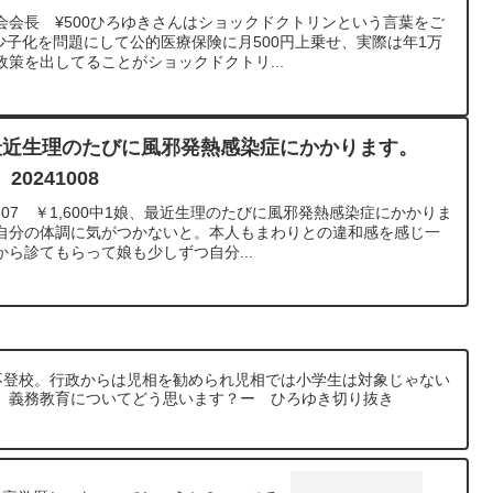
会会長 ¥500ひろゆきさんはショックドクトリンという言葉をご
少子化を問題にして公的医療保険に月500円上乗せ、実際は年1万
策を出してることがショックドクトリ...
最近生理のたびに風邪発熱感染症にかかります。
0241008
307 ￥1,600中1娘、最近生理のたびに風邪発熱感染症にかかりま
自分の体調に気がつかないと。本人もまわりとの違和感を感じ一
ら診てもらって娘も少しずつ自分...
と不登校。行政からは児相を勧められ児相では小学生は対象じゃない
。義務教育についてどう思います？ー ひろゆき切り抜き