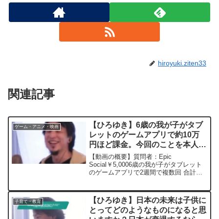
hiroyuki.ziten33
関連記事
【ひろゆき】6歳の我が子がタブ
ゲーム・アニメ・映画
レットのゲームアプリで約10万
円ほど課金。今回のことを本人に
伝えるべきか、またどのような教
【動画の概要】質問者：Epic
えをすれば良いかアドバイスお願
Social￥5,0006歳の我が子がタブレット
のゲームアプリで2週間で複数回 合計約
いします。ー ひろゆき切り抜
10万円ほど課金していることがクレジッ
き 20230322
トと課金明細で判明しました。ゲーム内
容はパズル系ゲームで2〜3日に1時間程
【ひろゆき】日本の未来は子供に
子育て・教育
度の利用頻...
とってどのようなものになると思