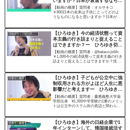
いますか？日本が衰退するなら家
族で海外移住も視野に入れていま
【動画の概要】質問者：オカサキコ
す。その場合どこの国がおすすめ
￥800日本の未来は子供にとってどのよ
うなものになると思いますか？日本が衰
ですか？ー ひろゆき切り抜き
退するなら家族で海外移住も視野に入れ
20240509
ています。その場合どこの国がおすすめ
ですか？出来るだけ詳しく教えて頂きた
【ひろゆき】今の経済状態って資
プログラミング・IT業界
いです。元動画：一度の失...
本主義の行き詰まりと捉えること
はできますか？ー ひろゆき切り
抜き 20260126
【動画の概要】質問者：@bataco-js6ih
￥1,000今の経済状態って資本主義の行き
詰まりと捉えることはできますか？技術
革新とかでエネルギーのコストとかが下
がれば世界の生活コストなど下がってい
ろんなものが楽になると考えますが、そ
【ひろゆき】子どもが公立中に強
子育て・教育
うで...
制収用される方がよほど人生に悪
影響だと考えますー ひろゆき切
り抜き 20250205
【動画の概要】質問者：慶應義塾大学薬
学部出身 ¥1,000中学受験の1番のメリッ
トは公立中のスラム街の底辺と関わらず
に済む事◆僕は親ガチャをはずしたので
公立中に強制収容され, 内申書1枚のため
3年間を底辺の環境に犠牲にした後遺症が
【ひろゆき】海外の日経企業で1
子育て・教育
あります◆...
年インターンして、帰国後就活す