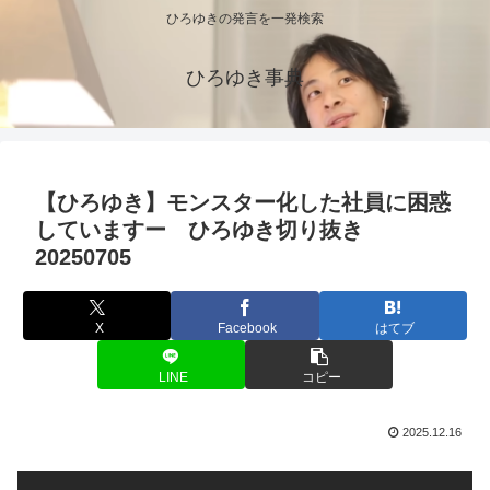
ひろゆきの発言を一発検索
ひろゆき事典
【ひろゆき】モンスター化した社員に困惑
していますー ひろゆき切り抜き
20250705
X
Facebook
はてブ
LINE
コピー
2025.12.16