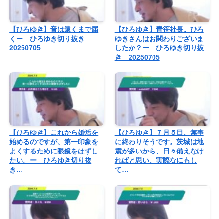
【ひろゆき】音は遠くまで届
【ひろゆき】青笹社長。ひろ
くー ひろゆき切り抜き
ゆきさんはお関わりございま
20250705
したか？ー ひろゆき切り抜
き 20250705
【ひろゆき】これから婚活を
【ひろゆき】７月５日、無事
始めるのですが、第一印象を
に終わりそうです。茨城は地
よくするために眼鏡をはずし
震が多いから、日々備えなけ
たい。ー ひろゆき切り抜
ればと思い、実際なにもし
き…
て…