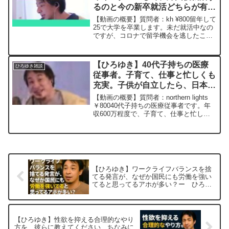
るのと今の新卒就活どちらが有利
でしょうか? ー ひろゆき切り抜
【動画の概要】質問者：kh ¥800留年して
き 20241015
25で大学を卒業します。未だ就活中なの
ですが、コロナで留学機会を逃したこと
があり、20代のうちに海外経験もした
く、海外の日経企業で1年インターンを視
野にいれています。帰国後就活するのと
【ひろゆき】40代子持ちの医療
ひろゆき雑談
今の新卒就活...
従事者。子育て、仕事と忙しくも
充実。子供が自立したら、日本の
若者のために何かできることをし
【動画の概要】質問者：northern lights
て過ごしたい！ー ひろゆき切り
￥80040代子持ちの医療従事者です。年
収600万程度で、子育て、仕事と忙しく
抜き 20240112
も充実した毎日を送っています。子供が
自立したら、全て捨て、残りの人生を日
本の若者のために何かできることをし
な...
【ひろゆき】ワークライフバランスを捨
てる発言が、なぜか国民にも労働を強い
てると思ってるアホが多い？ー ひろゆ
き切り抜き 20251008
【ひろゆき】性欲を抑える合理的なやり
方を、彼らに教えてください、ちなみに