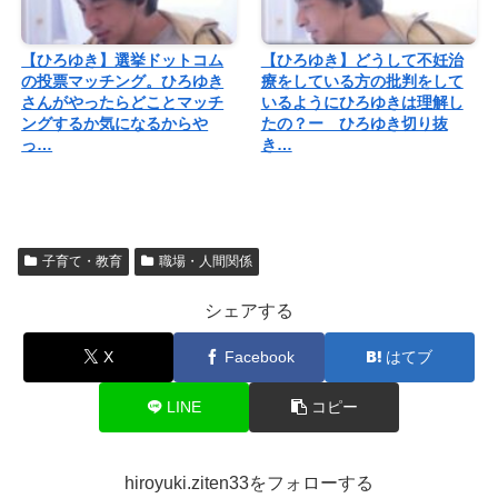
【ひろゆき】選挙ドットコム
【ひろゆき】どうして不妊治
の投票マッチング。ひろゆき
療をしている方の批判をして
さんがやったらどことマッチ
いるようにひろゆきは理解し
ングするか気になるからや
たの？ー ひろゆき切り抜
っ…
き…
子育て・教育
職場・人間関係
シェアする
X
Facebook
はてブ
LINE
コピー
hiroyuki.ziten33をフォローする