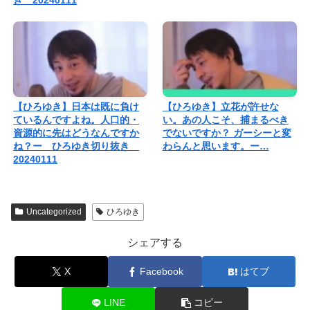
【ひろゆき】日本は既に負け
【ひろゆき】立花が許せな
ているんですよね。人口的・
い。あの人こそ、捕まるべき
資源的に先はどうなんですか
でないですか？ ガーシーと変
ね？ー ひろゆき切り抜き
わらんと思います。ー…
20240111
Uncategorized
ひろゆき
シェアする
X
Facebook
はてブ
LINE
コピー