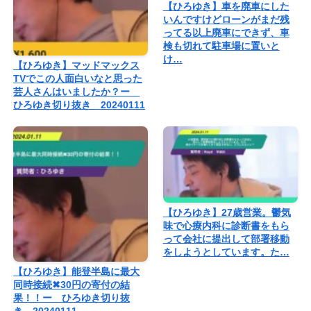
【ひろゆき】車を廃車にした
いんですけどローンがまだ残
ってる以上廃車にできず、車
検も切れて駐車場に置いと
け…
【ひろゆき】マッドマックス
TVでこの人面白いなと思った
芸人さんはいましたか？ー
ひろゆき切り抜き 20240111
【ひろゆき】27歳営業。鬱気
味で心療内科に診断書をもら
って会社に提出して部署移動
をしようとしています。た…
【ひろゆき】能登半島に最大
同時接続✖︎30円の寄付の結
果！！ー ひろゆき切り抜
き 20240111