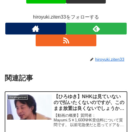
hiroyuki.ziten33をフォローする
hiroyuki.ziten33
関連記事
【ひろゆき】NHKは見ていない
Uncategorized
ので払いたくないのですが、この
まま放置は良くないでしょうか？
ー ひろゆき切り抜き
【動画の概要】質問者：
20230322
Mayumi.S￥1,600NHK受信料について質
問です。 以前宅急便だと思ってドアを開
けてしまったらNHKの人で、そのまま口