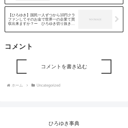
v=GK3quBgoXnQ***************************
***************ひろゆきさんの動画で、寄
せられた質問について、一問一答形式に
【ひろゆき】国民一人ずつから10円クラ
してみました。過去にこんな質問してる
ファンしてそのお金で世界一の企業て買
かな？と気になったことがあれば、下記
収出来ますか？ー ひろゆき切り抜き
のサイトから検索してみてください。
20240111
https://hiroyuki-ziten.com/できるだけ、
多くの質問を今後も編集し、アップロー
ドしていきますので、使いやすいと感じ
て頂けたら、いいね！やチャンネル登録
コメント
をよろしくお願いします。
コメントを書き込む
ホーム
Uncategorized
ひろゆき事典