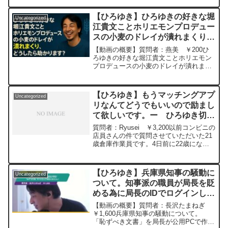
座引き落としの紙に記入しまいました。
使っていない空の口座を記入した為、振
【ひろゆき】ひろゆきの好きな堀
Uncategorized
込用紙が送られて来...
江貴文ことホリエモンプロデュー
スの小麦のドレイが潰れまくり。
どうしたら助かります？ー ひろ
【動画の概要】質問者：燕美 ￥200ひ
ゆき切り抜き 20251025
ろゆきの好きな堀江貴文ことホリエモン
プロデュースの小麦のドレイが潰れまく
り。どうしたら助かります？元動画： 一
生懸命間違った事をやる人を非難するべ
き論.Cool Jazz ひろゆきさんの
【ひろゆき】もうマッチングアプ
Uncategorized
動画で、寄...
リなんてどうでもいいので励まし
て欲しいです。ー ひろゆき切り
抜き 20240228
質問者：Ryusei ￥3,200以前コンビニの
店員さんの件で質問させていただいた21
歳倉庫作業員です。4日前に22歳になっ
たのですが、ひろゆきさんのアドバイス
に反してマッチングアプリを始めて金を
つぎ込み恋愛の相手ではなく勧誘の業者
【ひろゆき】兵庫県知事の騒動に
Uncategorized
に会いました(分かった!と言って逃げま
ついて。知事派の職員が局長を貶
した)。もうマッチングアプリなんてどう
める為に局長のIDでログインして
でもいいので励まして欲しいです。この
ままだと死んだ魚の目をしたガリガリで
「恥ずべき文書」を入れ込んだ可
【動画の概要】質問者：長沢たまねぎ
性格の悪いおっさんになってしまいそう
能性もあるよね？ー ひろゆき切
￥1,600兵庫県知事の騒動について。
です。昨日職場の同世代の人とご飯に誘
「恥ずべき文書」を局長が公用PCで作成
り抜き 20250604
いました。元動画：ロシアの敗北は無さ