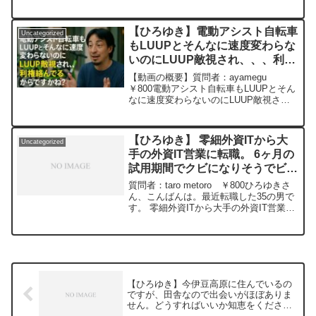
したと斎藤支持者は主張しているが、ミ
そうな、、Guillaume Dursusを呑みなが
ヤネ屋によると押収時にパスワードを初
ら 2024/02/28 W22
期化せずにわざわざ聞き出していたとの
https://www.youtube.com/watch?
【ひろゆき】電動アシスト自転車
Uncategorized
事。これ、知事派の...
v=GK3quBgoXnQ***************************
もLUUPとそんなに速度変わらな
***************ひろゆきさんの動画で、寄
いのにLUUP敵視され、、、利権
せられた質問について、一問一答形式に
絡んでるからですかね？ー ひろ
してみました。過去にこんな質問してる
【動画の概要】質問者：ayamegu
かな？と気になったことがあれば、下記
ゆき切り抜き 20251025
￥800電動アシスト自転車もLUUPとそん
のサイトから検索してみてください。
なに速度変わらないのにLUUP敵視され
https://hiroyuki-ziten.com/できるだけ、
たり太陽光パネルは自然破壊だけどゴル
多くの質問を今後も編集し、アップロー
フ場はなんだかんだ許されるのなんでだ
ドしていきますので、使いやすいと感じ
ろうとちょっと思うパチンコはOKでカジ
【ひろゆき】 零細外資ITから大
て頂けたら、いいね！やチャンネル登録
Uncategorized
ノはダメみた...
手の外資IT営業に転職。 6ヶ月の
をよろしくお願いします。
試用期間でクビになりそうでビビ
ってます、転職した方が良いでし
質問者：taro metoro ￥800ひろゆきさ
ょうか。ー ひろゆき切り抜き
ん、こんばんは。最近転職した35の男で
す。 零細外資ITから大手の外資IT営業に
20240228
転職しました。英語が出来ず上司(外国
人)と意思疎通があまりとれてない&自分
の強みを活かせず存在意義が見出せませ
ん。 6ヶ月の試用期間(現在4ヶ月目)でク
ビになりそうでビビってます、転職した
方が良いでしょうか。元動画：ロシアの
【ひろゆき】今伊豆高原に住んでいるの
敗北は無さそうな、、Guillaume Dursus
ですが、田舎なので出会いがほぼありま
を呑みながら 2024/02/28 W22
せん。どうすればいいか知恵をくださ
https://www.youtube.com/watch?
い。ー ひろゆき切り抜き 20240111