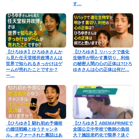
す…
【ひろゆき】ひろゆきさんか
【ひろゆき】リハックで進化
ら見た任天堂桜井政博さんは
生物学が明かす裏切り、利他
世界で知られるきっかけはゲ
の秘密人間の心の正体は?ひろ
ームが売れたことですか？
ゆきさんは心の正体は何だ…
ー…
【ひろゆき】馴れ初め予備校
【ひろゆき】ABEMAPRIMEで
の婚活戦略とゆうチャンネ
全国公立中学校で教師の負担
ル。オファーされた裏話はあ
大？施設老朽化で限界？泳ぐ