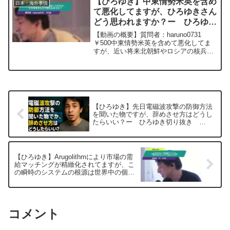
【ひろゆき】中東情勢米英を含め
日本・海外事情
いう夢がある様で...
て悪化してますが、ひろゆきさん
どう思われますか？ー ひろゆき
切り抜き 20240112
【動画の概要】質問者：haruno0731
￥500中東情勢米英を含めて悪化してま
すが、近い将来北朝鮮やロシアの核兵器
がテロリストが入手して勝ち組のイスラ
エル NY パリとかにどさくさに紛れて
荷物とかで特攻しかねないと思うのです
が 今の北朝...
【ひろゆき】先日電磁波攻撃の防御方法
を聞いた物ですが、辞めさせ方はどうし
たらいい？ー ひろゆき切り抜き
20250806
【ひろゆき】Arugolithmにより市場の需
給マッチングが精緻化されてますが、こ
の瞬時のシステムの根源は世界中の個人
のビッグデータ蓄積によるもの？ー ひ
ろゆき切り抜き 20250604
コメント