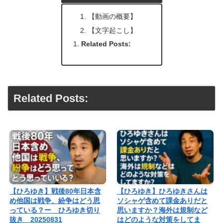
【動画の概要】
【文字起こし】
Related Posts:
Related Posts:
【ひろゆき】戦後80年日本含
【ひろゆき】ひろゆきさんは
め他国は戦争、紛争はどう思
ソシャゲ含めて課金ありだと
っている？ー ひろゆき切り
思いますか？海外は規制など
抜き 20250831
はどのような対策をしてま