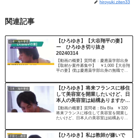
hiroyuki.ziten33
関連記事
【ひろゆき】【大谷翔平の妻】
日本・海外事情
ー ひろゆき切り抜き
20240314
【動画の概要】質問者：慶應薬学部出身
【取材か案件募集中】 ￥1,000【大谷翔
平の妻】僕は慶應薬学部出身の無職です
が,日本のマスコミが本人にしつこく聞い
た結果,大谷翔平選手が先日結婚を公表し
ました。今や日本のTVは連日暗いニュー
【ひろゆき】将来フランスに移住
日本・海外事情
スだらけで,...
して美容室を開業したいけど、日
本人の美容室は結構ありますか？
ー ひろゆき切り抜き
【動画の概要】質問者：Bla Bla ￥320
20230919
将来フランスに移住して美容室を開業し
たいけど、日本人の美容室は結構ありま
すか？元動画：FF16クリアしたよ。
KARDANAKHI ESTATE 2020 2023/09/19
M21 ひろ...
【ひろゆき】私は教師が嫌いで
子育て・教育