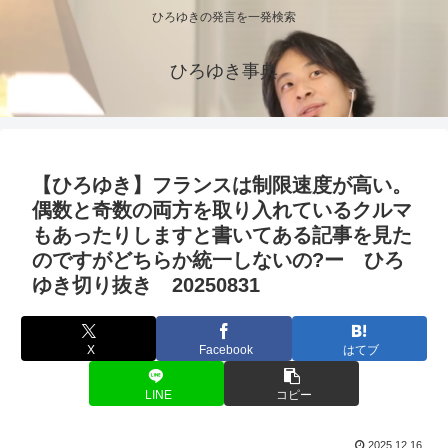
ひろゆきの発言を一発検索
ひろゆき事典
【ひろゆき】フランスは制限速度が高い。
偶数と奇数の両方を取り入れているクルマ
もあったりしますと書いてある記事を見た
のですがどちらか統一しないの?ー ひろ
ゆき切り抜き 20250831
X
Facebook
はてブ
LINE
コピー
2025.12.16