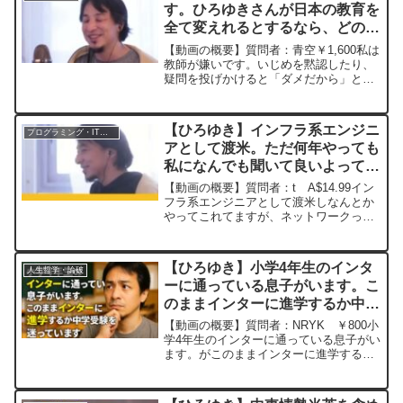
す。ひろゆきさんが日本の教育を
全て変えれるとするなら、どのよ
うな教育を施しますかー ひろゆ
【動画の概要】質問者：青空￥1,600私は
き切り抜き 20230320
教師が嫌いです。いじめを黙認したり、
疑問を投げかけると「ダメだから」とい
う大剣を振りかざし、薬物乱用防止教室
で3年間同じDVDを見せられ、同じ感想
用紙の8行目まで感想を書かなければ居残
【ひろゆき】インフラ系エンジニ
プログラミング・IT業界
りをさせるよう...
アとして渡米。ただ何年やっても
私になんでも聞いて良いよってス
タンスの熟練度になりません。違
【動画の概要】質問者：t A$14.99イン
う領域にでも挑戦した方が良い？
フラ系エンジニアとして渡米しなんとか
やってこれてますが、ネットワークって
ー ひろゆき切り抜き
何年やっても私になんでも聞いて良いよ
20240516
ってスタンスの熟練度になりません。い
つまでもわからない領域があるし、新し
【ひろゆき】小学4年生のインタ
人生哲学・論破
く出るし、いつに...
ーに通っている息子がいます。こ
のままインターに進学するか中学
受験をするか迷っていますー ひ
【動画の概要】質問者：NRYK ￥800小
ろゆき切り抜き 20250804
学4年生のインターに通っている息子がい
ます。がこのままインターに進学するか
中学受験をするか迷っています。塾の勉
強も嫌いではないしインターも楽しい！
と言っていますがドクターになりたいと