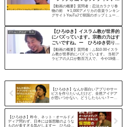
本はひとつもランクインされてな
【動画の概要】質問者：忍法カラクリ巻
い。どのように売り込めば？ー
物の術 ￥1,000アメリカの音楽ランキン
グサイトYouTuJて韓国のポップミュージ
ひろゆき切り抜き 20240216
ックが幾つもランクインされてるのに、
日本のポップミュージックがひとつもラ
ンクインされてないので憤りを感じま
【ひろゆき】イスラム教が世界的
ゲーム・アニメ・映画
す。韓国はあん...
にバズっています。宗教の力はす
ごいですね。ー ひろゆき切り抜
き 20241013
【動画の概要】質問者：ふ$10.00イスラ
ム教が世界的にバズっています。 当初ア
ラビアの人口が数百万人で、 今や19億人
に広まっています。 考えた人も 『あわ
わ 』って感じで、ここまで広がることを
想定していなかった気がします。1400年
の間...
【ひろゆき】なんか面白いアプリやサー
ビスを作りたいんだけど、全然アイデア
が思いつかない。どうしたらいい？ー
ひろゆき切り抜き 20251025
【ひろゆき】昨今、ネット・オールドメ
ディア問わず、日本には仮想敵のような
ものが多すぎる気がしますー ひろゆき