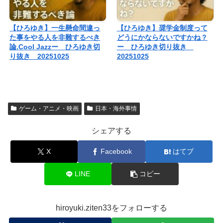
【ひろゆき】一生懸命間違っ
【ひろゆき】奨学金制度って
た事をやる人を非難するべき
どうにかならないですかね？
論.Cool Jazzー ひろゆき切
ー ひろゆき切り抜き
り抜き 20251025
20251025
ゲーム・アニメ・映画
日本・海外事情
シェアする
X
Facebook
はてブ
LINE
コピー
hiroyuki.ziten33をフォローする