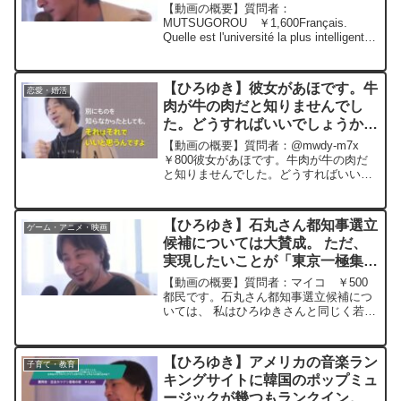
ろゆき切り抜き 20230919
【動画の概要】質問者：
MUTSUGOROU ￥1,600Français.
Quelle est l'université la plus intelligente
de France ? L'Université de Tokyo est...
【ひろゆき】彼女があほです。牛
恋愛・婚活
肉が牛の肉だと知りませんでし
た。どうすればいいでしょうか？
ー ひろゆき切り抜き
【動画の概要】質問者：@mwdy-m7x
20260126
￥800彼女があほです。牛肉が牛の肉だ
と知りませんでした。どうすればいいで
しょうか？元動画： 正義の優先度が低い
時代。 ひろゆきさんの動画で、
寄せられた質問について、一問一答形式
【ひろゆき】石丸さん都知事選立
ゲーム・アニメ・映画
にしてみました...
候補については大賛成。 ただ、
実現したいことが「東京一極集中
の是正」は国政では？と疑問ー
【動画の概要】質問者：マイコ ￥500
ひろゆき切り抜き 20240522
都民です。石丸さん都知事選立候補につ
いては、 私はひろゆきさんと同じく若い
人が立候補する流れは大賛成です。 た
だ、実現したいことが「東京一極集中の
是正」は国政では？と疑問です。東京お
【ひろゆき】アメリカの音楽ラン
子育て・教育
金持ちのメリットもあ...
キングサイトに韓国のポップミュ
ージックが幾つもランクイン。日