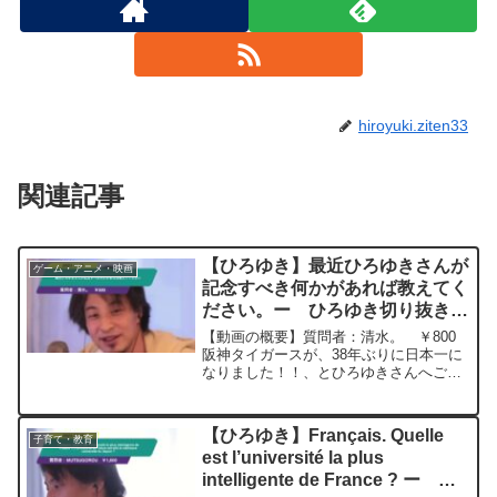
hiroyuki.ziten33
関連記事
【ひろゆき】最近ひろゆきさんが
ゲーム・アニメ・映画
記念すべき何かがあれば教えてく
ださい。ー ひろゆき切り抜き
20231105
【動画の概要】質問者：清水。 ￥800
阪神タイガースが、38年ぶりに日本一に
なりました！！、とひろゆきさんへご報
告に参りました。これが阪神タイガース2
度目の日本一で記念すべき事なんです
が、最近ひろゆきさんが記念すべき何か
【ひろゆき】Français. Quelle
子育て・教育
があれば教えてくださ...
est l’université la plus
intelligente de France ? ー ひ