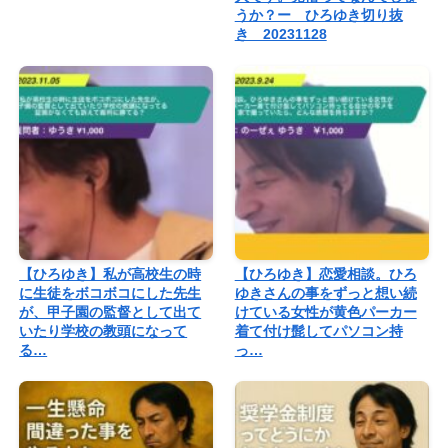
うか？ー ひろゆき切り抜
き 20231128
【ひろゆき】私が高校生の時
【ひろゆき】恋愛相談。ひろ
に生徒をボコボコにした先生
ゆきさんの事をずっと想い続
が、甲子園の監督として出て
けている女性が黄色パーカー
いたり学校の教頭になって
着て付け髭してパソコン持
る…
っ…