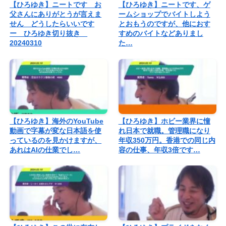
【ひろゆき】ニートです お
【ひろゆき】ニートです、ゲ
父さんにありがとうが言えま
ームショップでバイトしよう
せん どうしたらいいです
とおもうのですが、他におす
ー ひろゆき切り抜き
すめのバイトなどありまし
20240310
た…
【ひろゆき】海外のYouTube
【ひろゆき】ホビー業界に憧
動画で字幕が変な日本語を使
れ日本で就職。管理職になり
っているのを見かけますが、
年収350万円。香港での同じ内
あれはAIの仕業でし…
容の仕事、年収3倍です…