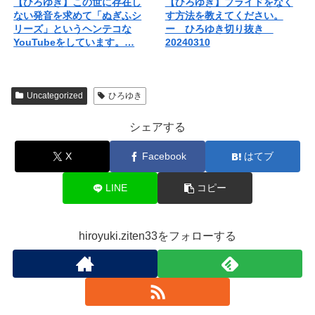
【ひろゆき】この世に存在し
【ひろゆき】プライドをなく
ない発音を求めて「ぬぎふシ
す方法を教えてください。
リーズ」というヘンテコな
ー ひろゆき切り抜き
YouTubeをしています。…
20240310
Uncategorized
ひろゆき
シェアする
X
Facebook
はてブ
LINE
コピー
hiroyuki.ziten33をフォローする