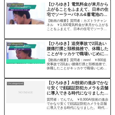
んの動画で、寄せられた質問について、
【ひろゆき】電気料金が来月から
Uncategorized
一問一答形...
上がることをふまえて、日本の住
宅でソーラーパネル&蓄電池のセ
ット営業（セールス）について見
【動画の概要】質問者：カズトラチャン
解をお願いしますー ひろゆき切
ネル ￥1,600電気料金が来月から上がる
ことをふまえて、日本の住宅でソーラー
り抜き 20230513
パネル&蓄電池のセット営業（セール
ス）について見解をお願いします元動
画：テストテスト JOEL GOTTを飲み
【ひろゆき】追突事故で2回あい
Uncategorized
ながら ひ...
腰痛打撲と頚椎捻挫で、休職した
ことがキッカケで職場いじめにあ
ってます。労働基に相談するか、
【動画の概要】質問者：nnm! ￥800追
辞めるか迷っていますー ひろゆ
突事故で2回あい腰痛打撲と頚椎捻挫で、
休職したことがキッカケで職場いじめに
き切り抜き 20240310
あってます。居心地がよくなくて、交通
事故の後遺症のことで、出来る事と出来
ない事を紙に書きなさいと１ヶ月おきに
【ひろゆき】AI技術の進歩でかな
Uncategorized
書かされました。...
り安くで顔認証防犯カメラを店舗
に導入できる時代になりました。
そろそろ法整備も必要な時期と思
質問者：でんでん ￥8,000AI技術の進歩
いますー ひろゆき切り抜き
でかなり安くで顔認証防犯カメラを店舗
に導入できる時代になりました。 時代の
20240112
変化に合わせそろそろ法整備も必要な時