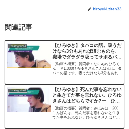
hiroyuki.ziten33
関連記事
【ひろゆき】タバコの話。吸うだ
Uncategorized
けなら3分もあれば済むものを、
職場でダラダラ吸ってサボるバカ
がいるおかげで勤務中は禁煙にな
【動画の概要】質問者：なにぬねひろく
る会社が後を絶ちませんー ひろ
ん ￥1,000ひろゆきさんこんばんは。タ
バコの話です。吸うだけなら3分もあれば
ゆき切り抜き 20250312
済むものを、職場でダラダラ吸ってサボ
るバカがいるおかげで勤務中は禁煙にな
る会社が後を絶ちません。私は一人で
【ひろゆき】死んだ事を忘れない
Uncategorized
黙々と吸ってさっさ...
と生きてた事を忘れない。ひろゆ
きさんはどちらですか?ー ひろ
ゆき切り抜き 20250221
【動画の概要】質問者：みほみほ 200
こんばんは。死んだ事を忘れないと生き
てた事を忘れない。ひろゆきさんはどち
らですか?元動画：「雪は静かに降る」
INTRAMUROS J00 ひろゆきさ