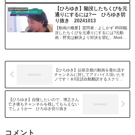
期と思いますがどの様な法整備が必要だ
と思いますか？ 私はテロ対策や万引き対
【ひろゆき】陥没したちくびを元
Uncategorized
策としてならプライバシー無視して全国
通りにするには?ー ひろゆき切
あらゆる店で顔情報を共有すべきと思い
り抜き 20241013
ますが、迷惑客クレーム客は登録の基準
が決まっておらず、NHKが報道した腹い
【動画の概要】質問者：よしかず ¥500陥
せ登録の様な悪用案件も実際に出てきて
没したちくびを元通りにするには?元動
おり、全国で共有するのはオーバーキル
画：野党は解決より対決を望む。Mont
だなと思うケースも多いです。 ひろゆき
Blanc Blonde。D19 2024/10/13
さんはどのような法整備が必要と思いま
ひろゆきさんの動画で、寄せられた質問
すか？元動画：能登半島に最大同時接続
について、一問一答形式に...
✖️40円の寄付をするよ、その３。
Erdingerを呑みながら。2024/01/12
V23
https://www.youtube.com/watch?
【ひろゆき】以前京都の動画を垂れ流す
v=c6MzCMgzBqw***************************
チャンネルに対してアドバイス頂いたモ
***************ひろゆきさんの動画で、寄
ノです！８0言語自動翻訳するスクリプ
せられた質問について、一問一答形式に
トを書きました！登録者が3.5倍になりま
してみました。過去にこんな質問してる
した！ー ひろゆき切り抜き 20240111
かな？と気になったことがあれば、下記
のサイトから検索してみてください。
【ひろゆき】自慢したいので、博之さん
https://hiroyuki-ziten.com/できるだけ、
亡き後もチャンネルを残してもらえない
多くの質問を今後も編集し、アップロー
でしょうかー ひろゆき切り抜き
ドしていきますので、使いやすいと感じ
20240310
て頂けたら、いいね！やチャンネル登録
をよろしくお願いします。
コメント