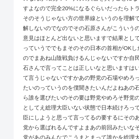
すよなので完全20%になるぐらいだったらト
そのそうじゃない方の世界線というのを理解
解しないのでなのでその石原さんがこういうの
意見はほとんど出ないと思いますで結果とし
っていうででもまそのその日本の首相がOKし
のでまあね山陰戦負けるんじゃないですか自
石さんで言ってことは正しいなと思いますは
て言うじゃないですかあの野党の石場やめろ
たいのっていうのを僕聞きたいんだよねあの
ら誰を選びたいのその要は野党やめろそ野党
としてえ総理大臣いない状態で日本続けろっ
臣にしようと思って言ってるの要するにそのあ
党から選ばれるんですよまあの前回みたいな
党があのみんなでこうまとまって誰かを総理