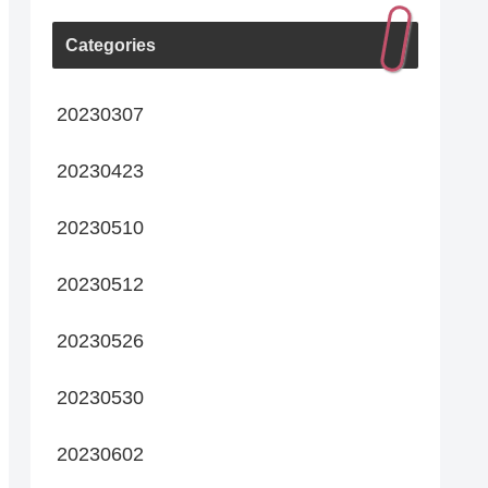
Categories
20230307
20230423
20230510
20230512
20230526
20230530
20230602