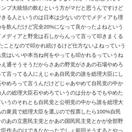
ランプ大統領の飲むという方がマだと思うんですけど
できる人というのは日本は少ないのででメディアも理
を飲んだけど完全20%になって良かったよねという
てメディアと野党は石しからんって言って叩きまくる
たことなので叩かれ続けるけど仕方ないよねっていう
民党はいいや本当ね何をやっても叩かれるっていうね
いえ通そうそうだからさあの野党がさあの石場やめろ
って言ってる人にえじゃあ自民党の誰を総理大臣にし
石やめろって言うんだけどじゃあやめて自民党の中か
の人の総理大臣石やめろていうのは分かるでもやめた
ていうのそれとも自民党と公明党の中から誰を総理大
の衆員で総理大臣を選ぶので投票したら100%自民
そのあの立憲民主党とかあの国民民主党とかが全部野
大臣作るのはできなかったでしょ前回そうするとやっ