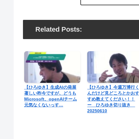
Related Posts:
【ひろゆき】生成AIの発展
【ひろゆき】今週万博行
著しい昨今ですが、どうも
んだけど見どころとかお
Microsoft、openAIチーム
すめ教えてください！！
元気なくないっす…
ー ひろゆき切り抜き
20250610